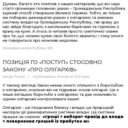
Думаю, багато хто помітив з наших матеріалів, що всі наші
статті пронизані головною ідеєю – Громадянська Республіка
єдиний спосіб створення Великої України. Тобто, як тільки
ми поборем демократію разом з олігархією та змінимо
систему влади на Громадянську Республіку, так зразу до
нас зійде благодать з кисільними берегами та горілкою з
крану на кухні. А хтось із читачів просто скептично скаже
про те, що «кожен кулик своє болото хвалить» і тому нічого
не говориться про можливі недоліки.
Громадянська республіка
932
ПОЗИЦІЯ ГО «ПОСТУП» СТОСОВНО
ЗАКОНУ «ПРО ОЛІГАРХІВ»
Автор:
Поступ
Опубліковано: 25 жовтня 2021 року
У такому вигляді Закон немає нічого спільного з боротьбою
з олігархією, оскільки він не підриває основ олігархії. Це є
лише імітацією боротьби з олігархією та дає можливість
одним олігархам контролювати інших!
Олігархія – це поєднання бізнесу і влади, це природній
наслідок дії демократичної системи влади. Ця система
працює за схемою
«гроші > вибори> прихід до влади
> повернення грошей із прибутко
м»
.