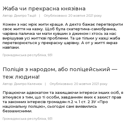
Жаба чи прекрасна князівна
Автор:
Дмитро Тацій
Опубліковано: 20 жовтня 2021 року
Кожен з нас мріє жити краще. А дехто бажає перетворити
своє життя на казку. Щоб була скатертина-самобранка,
чарівна паличка чи мати кувшин з джином і хтось за нас
вирішував усі життєві проблеми. Та це тільки у казці жаба
перетворюється у прекрасну царівну. А от у житті якраз
навпаки.
Громадянська республіка
931
Поліція з народом, або поліцейський —
теж людина!
Автор:
Дмитро Каленюк
Опубліковано: 20 жовтня 2021 року
Працюючи адвокатом та захищаючи інтереси інших осіб, я
зіткнувся з тим, що ті особи, завданням яких є захист прав
та законних інтересів громадян п.2 ч. 1 ст. 2 ЗУ «Про
національну поліцію», сьогодні самі виявились
беззахисними.
Громадянська республіка
931