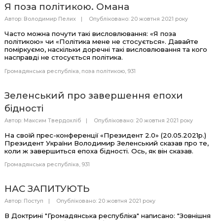
Я поза політикою. Омана
Автор:
Володимир Пелих
Опубліковано: 20 жовтня 2021 року
Часто можна почути такі висловлювання: «Я поза
політикою» чи «Політика мене не стосується». Давайте
поміркуємо, наскільки доречні такі висловлювання та кого
насправді не стосується політика.
Громадянська республіка
поза політикою
931
Зеленський про завершення епохи
бідності
Автор:
Максим Твердохліб
Опубліковано: 20 жовтня 2021 року
На своїй прес-конференції «Президент 2.0» (20.05.2021р.)
Президент України Володимир Зеленський сказав про те,
коли ж завершиться епоха бідності. Ось, як він сказав.
Громадянська республіка
931
НАС ЗАПИТУЮТЬ
Автор:
Поступ
Опубліковано: 20 жовтня 2021 року
В Доктрині "Громадянська республіка" написано:
"Зовнішня