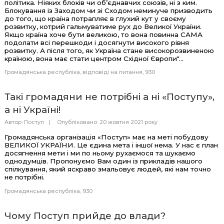
політика. Ніяких блоків чи об’єднавчих союзів, ні з ким.
Блокування із
З
аходом чи зі Сходом неминуче призводить
до того, що країна
потрапляє
в глухий кут у своєму
розвитку, котрий гальмуватиме рух до Великої України.
Якщо країна хоче бути великою, то вона повинна САМА
подолати всі перешкоди і
досяг
ну
ти
високого рівня
розвитку. А після того, як Україна стане високорозвиненою
країною, вона має стати центром Східної Європи"...
Громадянська республіка
відповіді на питання
930
Такі громадяни не потрібні а ні «Поступу»,
а ні Україні!
Автор:
Поступ
Опубліковано: 20 жовтня 2021 року
Громадянська організація «Поступ» має на меті побудову
ВЕЛИКОЇ УКРАЇНИ. Це єдина мета і іншої
нема
.
У
нас є план
досягнення мети і ми по ньому рухаємося та шукаємо
однодумців. Пропонуємо Вам один із прикладів нашого
спілкування
,
який яскраво
змальовує людей, які
нам точно
не потрібн
і.
Громадянська республіка
930
Чому Поступ прийде до влади?