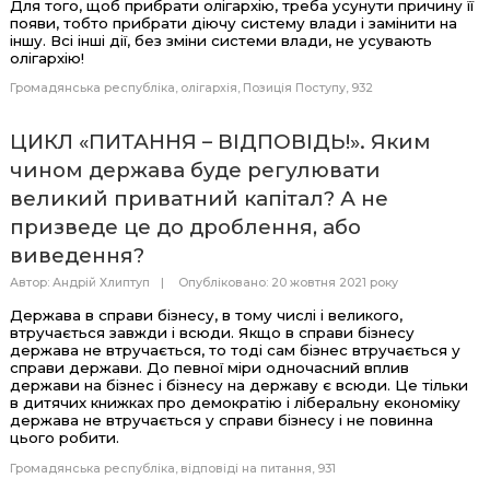
Для того, щоб прибрати олігархію, треба усунути причину її
появи, тобто прибрати діючу систему влади і замінити на
іншу. Всі інші дії, без зміни системи влади, не усувають
олігархію!
Громадянська республіка
олігархія
Позиція Поступу
932
ЦИКЛ «ПИТАННЯ – ВІДПОВІДЬ!». Яким
чином держава буде регулювати
великий приватний капітал? А не
призведе це до дроблення, або
виведення?
Автор:
Андрій Хлиптуп
Опубліковано: 20 жовтня 2021 року
Держава в справи бізнесу, в тому числі і великого,
втручається завжди і всюди. Якщо в справи бізнесу
держава не втручається, то тоді сам бізнес втручається у
справи держави. До певної міри одночасний вплив
держави на бізнес і бізнесу на державу є всюди. Це тільки
в дитячих книжках про демократію і ліберальну економіку
держава не втручається у справи бізнесу і не повинна
цього робити.
Громадянська республіка
відповіді на питання
931