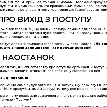
оків, а ти тільки прийшов, то сиди й мовчи». Необхідно зразу з
снує. Ми цінуємо кожного, хто працює. І чим більше працює, тим
оли людина вступає в «Поступ», активно діє і завойовує автори
ПРО ВИХІД З ПОСТУПУ
оже так трапитись, що член «Поступу» прийме для себе рішенн
агато. Вийти з організації дуже просто — пишеш заяву і все. Ніх
юдина «зрадила», і таке інше.
ле тут доречно привести слова того ж Фіделя Кастро:
«Не та
е, хто з нами залишиться і хто приєднається»!
І НАОСТАНОК
еред тим, як написати заяву про вступ до організації «Поступ
рьома питаннями, отримати для себе ясну відповідь на них.
сь ці питання:
ерше: що саме будує організація «Поступ», яку державу і як
е тільки зрозуміти це, а й зрозуміти, чому все це реально в на
руге: чому реалізацію зазначеного плану можна реально здійс
панував «Поступ»?
ретє: яку особисту вигоду може отримати поступовець, якщо о