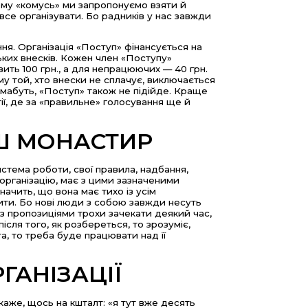
ьому «комусь» ми запропонуємо взяти й
 все організувати. Бо радників у нас завжди
ння. Організація «Поступ» фінансується на
ських внесків. Кожен член «Поступу»
вить 100 грн., а для непрацюючих — 40 грн.
ому той, хто внески не сплачує, виключається
й, мабуть, «Поступ» також не підійде. Краще
тії, де за «правильне» голосування ще й
АШ МОНАСТИР
истема роботи, свої правила, надбання,
 організацію, має з цими зазначеними
начить, що вона має тихо із усім
бити. Бо нові люди з собою завжди несуть
 з пропозиціями трохи зачекати деякий час,
сля того, як розбереться, то зрозуміє,
та, то треба буде працювати над її
ГАНІЗАЦІЇ
о каже, щось на кшталт: «я тут вже десять