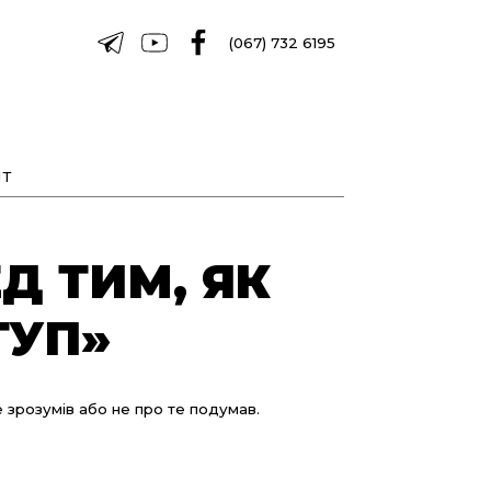
(067) 732 6195
Т
Д ТИМ, ЯК
ТУП»
 зрозумів або не про те подумав.