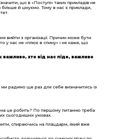
азначити, що в «Поступі» таких прикладів не
 більше й цінуємо. Тому в нас є приклади,
тет.
я вийти з організації. Причин може бути
то у нас не «плює в спину» і не каже, що
к важливо, хто від нас піде, важливо
», ми радимо ще раз для себе визначитись із
 вона це робить? По першому питанню треба
ших сьогоднішніх умовах.
нити, спираючись на плацдарм, який вже
собисто долучиться до сумісної праці по