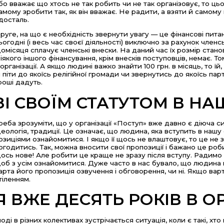
бо вважає що хтось не так робить чи не так організовує, то ц
амому зробити так, як він вважає. Не радити, а взяти й самому
досталь.
руге, на що є необхідність звернути увагу — це фінансові пита
ьогодні (і весь час своєї діяльності) виключно за рахунок член
омісяця сплачує членські внески. На даний час їх розмір стано
іякого іншого фінансування, крім внесків поступовців, немає. Т
 організації. А якщо людині важко знайти 100 грн. в місяць, то ї
й піти до якоїсь релігійної громади чи звернутись до якоїсь пар
роші дадуть.
ЗІ СВОЇМ СТАТУТОМ В Н
реба зрозуміти, що у організації «Поступ» вже давно є діюча с
деологія, традиції. Це означає, що людина, яка вступить в нашу
озиціями ознайомитися. І якщо її щось не влаштовує, то це не з
огодитись. Так, можна вносити свої пропозиції і бажано це ро
ось нове! Але робити це краще не зразу після вступу. Радимо
об з усім ознайомитися. Дуже часто в нас бувало, що людина пі
арта його пропозиція озвучення і обговорення, чи ні. Якщо вар
тіленням.
Я ВЖЕ ДЕСЯТЬ РОКІВ В ОР
ноді в різних колективах зустрічається ситуація, коли є такі, хт