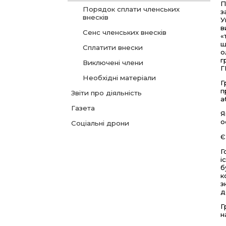
П
Порядок сплати членських
з
внесків
У
в
Сенс членських внесків
«
щ
Сплатити внески
о
г
Виключені члени
Г
Необхідні матеріали
Г
п
Звіти про діяльність
а
Газета
Я
о
Соціальні дрони
Є
Г
і
б
к
з
д
Г
н