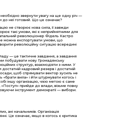
, необхідно звернути увагу на ще одну річ —
и до неї готовий. Що це означає?
цію не створює нова сила, її завжди
рює такі умови, які є неприйнятними для
 запальний революціонер Фідель Кастро
не можна експортувати умови, що
творити революційну ситуацію всередині
владу — це тактичне завдання, а завдання
стеми побудувати нову Громадянську
юційних структур, взаємодіяти з ними. У
и достатній кадровий резерв і достатній
посади, щоб спрямувати вектор зусиль не
ь «брати вила» і йти штурмувати когось і
обі іншу організацію, чією метою є саме
, «Поступ» прийде до влади, візьме повну
стовуючи інструмент демократії — вибори.
лих, ані начальників. Організація
інні. Це означає, якщо в когось є критика