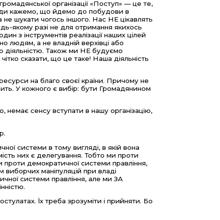
ромадянської організації «Поступ» — це те,
сюди кажемо, що йдемо до побудови в
 а не шукати чогось іншого. Нас НЕ цікавлять
будь-якому разі не для отримання якихось
дин з інструментів реалізації наших цілей
о людям, а не владній верхівці або
ю діяльністю. Також ми НЕ будуємо
 чітко сказати, що це таке! Наша діяльність
ресурси на благо своєї країни. Причому не
ить. У кожного є вибір: бути Громадянином
о, немає сенсу вступати в нашу організацію,
р.
ної системи в тому вигляді, в якій вона
мість них є делегування. Тобто ми проти
и проти демократичної системи правління,
ом виборчих маніпуляцій при владі
тичної
системи
правління, але ми ЗА
інністю.
стулатах. Їх треба зрозуміти і прийняти. Бо