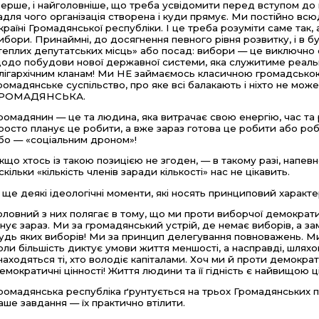
ерше, і найголовніше, що треба усвідомити перед вступом до г
адля чого організація створена і куди прямує. Ми постійно в
країні Громадянської республіки. І це треба розуміти саме так,
ибори. Принаймні, до досягнення певного рівня розвитку, і в 
теплих депутатських місць» або посад: вибори — це виключно о
одо побудови нової державної системи, яка служитиме реальн
лігархічним кланам! Ми НЕ займаємось класичною громадсько
ромадянське суспільство, про яке всі балакають і ніхто не може
РОМАДЯНСЬКА.
ромадянин
—
це та людина, яка витрачає свою енергію, час та 
росто планує це робити, а вже зараз готова це робити або роб
бо — «соціальним дроном»!
кщо хтось із такою позицією не згоден, — в такому разі, напевн
скільки «кількість членів заради кількості» нас не цікавить.
 ще деякі ідеологічні моменти, які носять принциповий характе
оловний з них полягає в тому, що ми проти виборчої демократич
снує зараз. Ми за громадянський устрій, де немає виборів, а за
удь яких виборів! Ми за принцип делегування повноважень. М
оли більшість диктує умови життя меншості, а насправді, шлях
находяться ті, хто володіє капіталами. Хоч ми й проти демокра
емократичні цінності! Життя людини та її гідність є найвищою ц
ромадянська республіка ґрунтується на трьох Громадянських по
аше завдання — їх практично втілити.