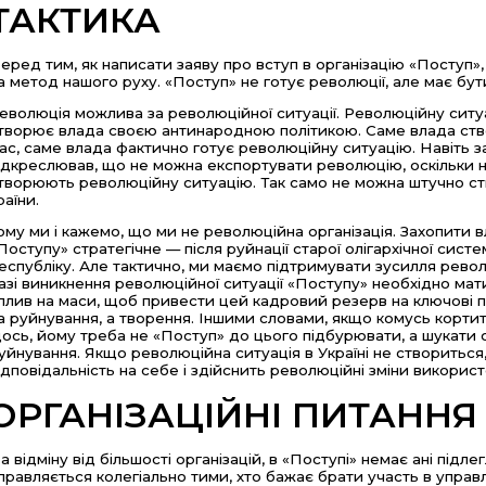
ТАКТИКА
еред тим, як написати заяву про вступ в організацію «Поступ»
а метод нашого руху. «Поступ» не готує революції, але має бут
еволюція можлива за революційної ситуації. Революційну ситуа
творює влада своєю антинародною політикою. Саме влада ство
ас, саме влада фактично готує революційну ситуацію. Навіть
ідкреслював, що не можна експортувати революцію, оскільки 
творюють революційну ситуацію. Так само не можна штучно с
раїни.
ому ми і кажемо, що ми не революційна організація. Захопити 
Поступу» стратегічне — після руйнації старої олігархічної си
еспубліку. Але тактично, ми маємо підтримувати зусилля револ
азі виникнення революційної ситуації «Поступу» необхідно мат
плив на маси, щоб привести цей кадровий резерв на ключові 
а руйнування, а творення. Іншими словами, якщо комусь кортит
ось, йому треба не «Поступ» до цього підбурювати, а шукати с
уйнування. Якщо революційна ситуація в Україні не створиться
ідповідальність на себе і здійснить революційні зміни викори
ОРГАНІЗАЦІЙНІ ПИТАННЯ
а відміну від більшості організацій, в «Поступі» немає ані підлег
правляється колегіально тими, хто бажає брати участь в управл