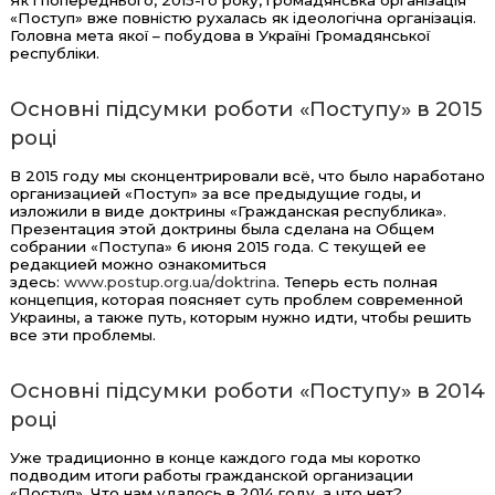
«Поступ» вже повністю рухалась як ідеологічна організація.
Головна мета якої – побудова в Україні Громадянської
республіки.
Основні підсумки роботи «Поступу» в 2015
році
В 2015 году мы сконцентрировали всё, что было наработано
организацией «Поступ» за все предыдущие годы, и
изложили в виде доктрины «Гражданская республика».
Презентация этой доктрины была сделана на Общем
собрании «Поступа» 6 июня 2015 года. С текущей ее
редакцией можно ознакомиться
здесь:
www.postup.org.ua/doktrina
. Теперь есть полная
концепция, которая поясняет суть проблем современной
Украины, а также путь, которым нужно идти, чтобы решить
все эти проблемы.
Основні підсумки роботи «Поступу» в 2014
році
Уже традиционно в конце каждого года мы коротко
подводим итоги работы гражданской организации
«Поступ». Что нам удалось в 2014 году, а что нет?