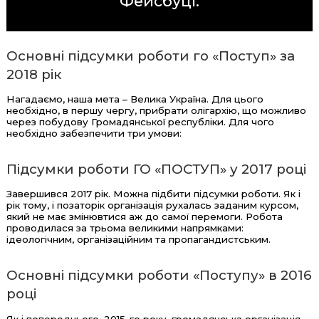
Фейсбуці
.
Основні підсумки роботи го «Поступ» за
2018 рік
Нагадаємо, наша мета – Велика Україна. Для цього
необхідно, в першу чергу, прибрати олігархію, що можливо
через побудову Громадянської республіки. Для чого
необхідно забезпечити три умови:
Підсумки роботи ГО «ПОСТУП» у 2017 році
Завершився 2017 рік. Можна підбити підсумки роботи. Як і
рік тому, і позаторік організація рухалась заданим курсом,
який не має змінювтися аж до самої перемоги. Робота
проводилася за трьома великими напрямками:
ідеологічним, організаційним та пропагандистським.
Основні підсумки роботи «Поступу» в 2016
році
Як і попереднього, 2015-го року, громадянська організація