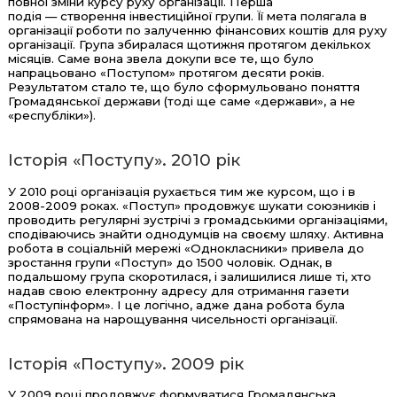
повної зміни курсу руху організації. Перша
подія — створення інвестиційної групи. Її мета полягала в
організації роботи по залученню фінансових коштів для руху
організації. Група збиралася щотижня протягом декількох
місяців. Саме вона звела докупи все те, що було
напрацьовано «Поступом» протягом десяти років.
Результатом стало те, що було сформульовано поняття
Громадянської держави (тоді ще саме «держави», а не
«республіки»).
Історія «Поступу». 2010 рік
У 2010 році організація рухається тим же курсом, що і в
2008-2009 роках. «Поступ» продовжує шукати союзників і
проводить регулярні зустрічі з громадськими організаціями,
сподіваючись знайти однодумців на своєму шляху. Активна
робота в соціальній мережі «Однокласники» привела до
зростання групи «Поступ» до 1500 чоловік. Однак, в
подальшому група скоротилася, і залишилися лише ті, хто
надав свою електронну адресу для отримання газети
«Поступінформ». І це логічно, адже дана робота була
спрямована на нарощування чисельності організації.
Історія «Поступу». 2009 рік
У 2009 році продовжує формуватися Громадянська