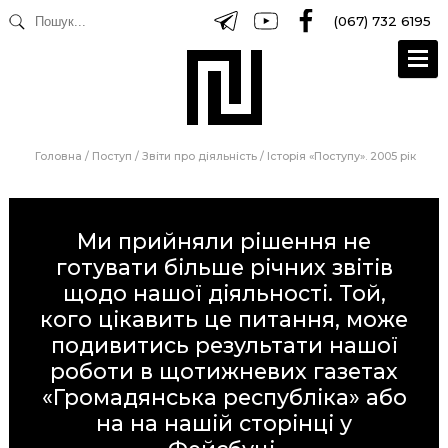
(067) 732 6195
Головна
/
Поступ
/
Звіти про діяльність
/
Історія «Поступу». 2005 рік
Ми прийняли рішення не
готувати більше річних звітів
щодо нашої діяльності. Той,
кого цікавить це питання, може
подивитись результати нашої
роботи в щотижневих газетах
«Громадянська республіка»
або
на на нашій сторінці у