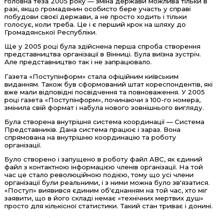
головна теза 2005 року — зміна держави можлива тільки в
разі, якщо громадянин особисто бере участь у справі
побудови своєї держави, а не просто ходить і тільки
голосує, коли треба. Це і є перший крок на шляху до
Громадянської Республіки.
Ще у 2005 році була здійснена перша спроба створення
представництва організації в Вінниці. Була виїзна зустріч.
Але представництво так і не запрацювало.
Газета «Поступінформ» стала офіційним київським
виданням. Також був сформований штат кореспондентів, які
вже мали відповідні посвідчення та повноваження. У 2005
році газета «Поступінформ», починаючи з 100-го номера,
змінила свій формат і набула нового зовнішнього вигляду.
Була створена внутрішня система координації — Система
Представників. Дана система працює і зараз. Вона
спрямована на внутрішню координацію та роботу
організації.
Було створено і запущено в роботу файл АВС, як єдиний
файл з контактною інформацією членів організації. На той
час це стало революційною подією, тому що усі члени
організації були реальними, і з ними можна було зв'язатися.
«Поступ» виявився єдиним об'єднанням на той час, хто міг
заявити, що в його складі немає «технічних мертвих душ»
просто для кількісної статистики. Такий стан триває і донині.