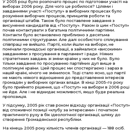
У 2005 році було розпочато процес по підготовки участі на
виборах 2006 року. Для чого це робилося? Цілями і
завданнями участі «Поступу» в виборних процесах було
розуміння виборчих процесів, принципів роботи та
організації штабів. Також було поставлене завдання з
висунення кандидатів від «Поступу». Разом із цим «Поступ»
почав контактувати з багатьма політичними партіями.
Контакти було встановлено приблизно з десятьма
політичними структурами. Але далі особистого спілкування
співпраці не вийшло. Партії, коли йшли на вибори, не
помічали громадські організації, а займалися «високими»
завданнями з просування в парламент і ради. Ніяких
стратегічних завдань зі зміни країни у них не було. Було
тільки завдання по просуванню партійних дуп вище в
політикумі країни. Цей процес ми спостерігаємо і зараз в
нашій країні, нічого не змінилося. Тоді стало ясно, що партії
не мають ніякого відношення до представлення інтересів
громадян у виборних органах влади. В кінці 2005-го року
було прийнято рішення, що «Поступ» на вибори в 2006 році
не йде. Але і не відкидає можливості, якщо буде реальна
пропозиція.
У підсумку, 2005 рік став роком відходу організації «Поступ»
від споживчої позиції «клубу за інтересами» і початком
практичного руху в бік ідеологічної організації, шляху до
створення Громадянської республіки.
На кінець 2005 року кількість членів організації — 188 осіб.