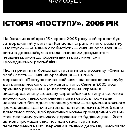
Фейсбуці
.
ІСТОРІЯ «ПОСТУПУ». 2005 РІК
На Загальних зборах 15 червня 2005 року цей проект був
затверджений у вигляді Концепції стратегічного розвитку
«Поступу» — «Сильна особистість — сильна організація —
сильна держава!», яка стала ключовим документом —
першим кроком до формування і розуміння суті
Громадянської республіки.
Після прийняття Концепції стратегічного розвитку «Сильна
особистість — Сильна організація — Сильна
держава!» «Поступ» почав свій шлях від споживчого клубу
до громадянського руху нового типу. Саме в 2005 році
прийшло розуміння, що перетворення України в
високорозвинену державу європейського типу з сильною
економікою і високим рівнем прав і свобод громадян
неможливо без однієї головної умови — залучення кожного
громадянина країни в активне політичне життя. Необхідно
домогтися того, щоб практично кожен громадянин України
став реальним учасником державного будівництва, і його
активна громадянська позиція стала гарантією
перетворення нашої держави в сильну державу. Висновок: