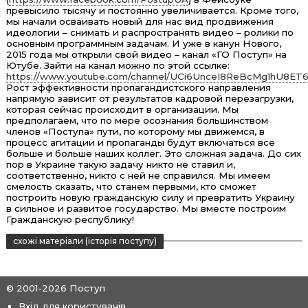
превысило тысячу и постоянно увеличивается. Кроме того,
мы начали осваивать новый для нас вид продвижения
идеологии – снимать и распространять видео – ролики по
основным программным задачам. И уже в канун Нового,
2015 года мы открыли свой видео – канал «ГО Поступ» на
Ютубе. Зайти на канал можно по этой ссылке:
https://www.youtube.com/channel/UCi6UnceI8ReBcMg1hU8ET
Рост эффективности пропагандистского направления
напрямую зависит от результатов кадровой перезагрузки,
которая сейчас происходит в организации. Мы
предполагаем, что по мере осознания большинством
членов «Поступа» пути, по которому мы движемся, в
процесс агитации и пропаганды будут включаться все
больше и больше наших коллег. Это сложная задача. До сих
пор в Украине такую задачу никто не ставил и,
соответственно, никто с ней не справился. Мы имеем
смелость сказать, что станем первыми, кто сможет
построить новую гражданскую силу и превратить Украину
в сильное и развитое государство. Мы вместе построим
Гражданскую республику!
схожі матеріали (історія поступу)
© 2001-2026 Поступ
Вхід для користувачів