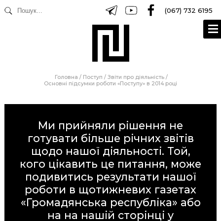
(067) 732 6195
Головна
/
Поступ
/
Звіти про діяльність
/
Основні підсумки роботи «Поступу» в 2014 році
Ми прийняли рішення не
готувати більше річних звітів
щодо нашої діяльності. Той,
кого цікавить це питання, може
подивитись результати нашої
роботи в щотижневих газетах
«Громадянська республіка»
або
на на нашій сторінці у