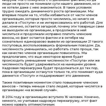
люди не просто не понимали сути нашего движения, но и
не хотели даже с нею знакомиться. В таких условиях
трудно ожидать динамичного роста организации. Мы
впервые пошли на то, чтобы избавиться от части членов
организации, которые просто числились, но ничего не
делали в «Поступе» и не интересовались его работой. Для
нас, конечно, остается загадкой, почему эти товарищи сами
не выходили из организации, а продолжали в ней
числиться и продолжали исправно платить членские
взносы, но факт остается фактом и в октябре мы
сознательно единоразово вывели из организации 21 такого
поступовца, воспользовавшись формальным поводом. Да,
численность уменьшилась, но работать стало проще, так
как качество членов организации повысилось. Мы
предполагаем, что еще некоторое время будет
происходить уменьшение численности «Поступа» или же
численность будет удерживаться на нынешнем уровне.
Кадровая перезагрузка будет продолжаться до тех пор,
пока в организации останутся только те, кто понимает куда
движется «Поступ» и поддерживает это движение.
Также позитивным моментом стало повышение членских
взносов – теперь меньше стало людей, которые числятся в
организации «на всякий случай».
В 2014 году в организацию вступило 16 человек. Конечно,
немного, но учитывая кадровую перезагрузку, этот факт
можно назвать оптимистичным.