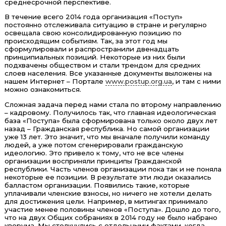
среднесрочной перспективе.
В течение всего 2014 года организация «Поступ»
постоянно отслеживала ситуацию в стране и регулярно
освещала свою консолидированную позицию по
происходящим событиям. Так, за этот год мы
сформулировали и распространили двенадцать
принципиальных позиций. Некоторые из них были
подхвачены обществом и стали трендом для средних
слоев населения. Все указанные документы выложены на
нашем Интернет – Портале
www.postup.org.ua
, и там с ними
можно ознакомиться.
Сложная задача перед нами стала по второму направлению
– кадровому. Получилось так, что главная идеологическая
база «Поступа» была сформирована только около двух лет
назад – Гражданская республика. Но самой организации
уже 13 лет. Это значит, что мы вначале получили команду
людей, а уже потом сгенерировали гражданскую
идеологию. Это привело к тому, что не все члены
организации восприняли принципы Гражданской
республики. Часть членов организации пока так и не поняла
некоторые ее позиции. В результате эти люди оказались
балластом организации. Появились такие, которые
уплачивали членские взносы, но ничего не хотели делать
для достижения цели. Например, в митингах принимало
участие менее половины членов «Поступа». Дошло до того,
что на двух Общих собраниях в 2014 году не было набрано
кворума. Мы столкнулись с отдельными фактами, когда