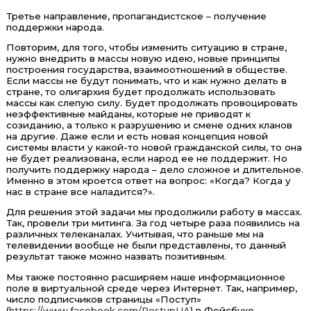
Третье направление, пропагандистское – получение
поддержки народа.
Повторим, для того, чтобы изменить ситуацию в стране,
нужно внедрить в массы новую идею, новые принципы
построения государства, взаимоотношений в обществе.
Если массы не будут понимать, что и как нужно делать в
стране, то олигархия будет продолжать использовать
массы как слепую силу. Будет продолжать провоцировать
неэффективные майданы, которые не приводят к
созиданию, а только к разрушению и смене одних кланов
на другие. Даже если и есть новая концепция новой
системы власти у какой-то новой гражданской силы, то она
не будет реализована, если народ ее не поддержит. Но
получить поддержку народа – дело сложное и длительное.
Именно в этом кроется ответ на вопрос: «Когда? Когда у
нас в стране все наладится?».
Для решения этой задачи мы продолжили работу в массах.
Так, провели три митинга. За год четыре раза появились на
различных телеканалах. Учитывая, что раньше мы на
телевидении вообще не были представлены, то данный
результат также можно назвать позитивным.
Мы также постоянно расширяем наше информационное
поле в виртуальной среде через Интернет. Так, например,
число подписчиков страницы «Поступ»
(
https://www.facebook.com/PostupUA
) в Фейсбуке