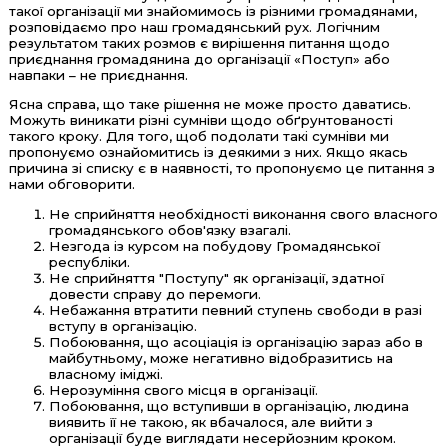
такої організації ми знайомимось із різними громадянами,
розповідаємо про наш громадянський рух. Логічним
результатом таких розмов є вирішення питання щодо
приєднання громадянина до організації «Поступ» або
навпаки – не приєднання.
Ясна справа, що таке рішення не може просто даватись.
Можуть виникати різні сумніви щодо обґрунтованості
такого кроку. Для того, щоб подолати такі сумніви ми
пропонуємо ознайомитись із деякими з них. Якщо якась
причина зі списку є в наявності, то пропонуємо це питання з
нами обговорити.
Не сприйняття необхідності виконання свого власного
громадянського обов'язку взагалі.
Незгода із курсом на побудову Громадянської
республіки.
Не сприйняття "Поступу" як організації, здатної
довести справу до перемоги.
Небажання втратити певний ступень свободи в разі
вступу в організацію.
Побоювання, що асоціація із організацію зараз або в
майбутньому, може негативно відобразитись на
власному іміджі.
Нерозуміння свого місця в організації.
Побоювання, що вступивши в організацію, людина
виявить її не такою, як вбачалося, але вийти з
організації буде виглядати несерйозним кроком.