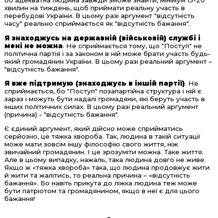
бо адекватна людина завжди зможе знайти, мінімум 15-20
хвилин на тиждень, щоб приймати реальну участь в
перебудові України. В цьому разі аргумент "відсутність
часу" реально сприймається як "відсутність бажання".
Я знаходжусь на державній (військовій) службі і
мені не можна
. Не сприймається тому, що "Поступ" не
політична партія і за законом в ній може брати участь будь-
який громадянин України. В цьому разі реальний аргумент –
"відсутність бажання".
Я вже підтримую (знаходжусь в іншій партії)
. Не
сприймається, бо "Поступ" позапартійна структура і ній є
зараз і можуть бути надалі громадяни, які беруть участь в
інших політичних силах. В цьому разі реальний аргумент
(причина) - "відсутність бажання".
Є єдиний аргумент, який дійсно може сприйматись
серйозно, це тяжка хвороба. Так, людина в такій ситуації
може мати зовсім іншу філософію свого життя, ніж
звичайний громадянин. І це зрозуміти можна. Таке життя.
Але в цьому випадку, нажаль, така людина довго не живе.
Якщо ж «тяжка хвороба» така, що людина продовжує жити
й жити та жалітись, то реальна причина – «відсутність
бажання». Бо навіть прикута до ліжка людина теж може
бути патріотом та громадянином, якщо в неї є для цього
бажання!