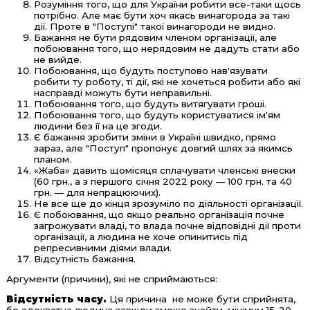
Розуміння того, що для України робити все-таки щось
потрібно. Але має бути хоч якась винагорода за такі
дії. Проте в "Поступі" такої винагороди не видно.
Бажання не бути рядовим членом організації, але
побоювання того, що нерядовим не дадуть стати або
не вийде.
Побоювання, що будуть поступово нав'язувати
робити ту роботу, ті дії, які не хочеться робити або які
насправді можуть бути неправильні.
Побоювання того, що будуть витягувати гроші.
Побоювання того, що будуть користуватися ім'ям
людини без її на це згоди.
Є бажання зробити зміни в Україні швидко, прямо
зараз, але "Поступ" пропонує довгий шлях за якимсь
планом.
«Жаба» давить щомісяця сплачувати членські внески
(60 грн., а з першого січня 2022 року — 100 грн. та 40
грн. — для непрацюючих).
Не все ще до кінця зрозуміло по діяльності організації.
Є побоювання, що якщо реально організація почне
загрожувати владі, то влада почне відповідні дії проти
організації, а людина не хоче опинитись під
репресивними діями влади.
Відсутність бажання.
Аргументи (причини), які не сприймаються:
Відсутність часу.
Ця причина не може бути сприйнята,