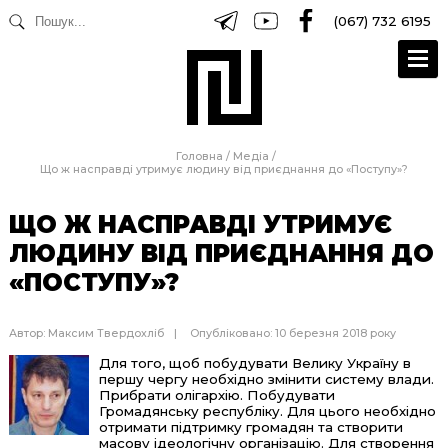
(067) 732 6195
Головна
/
Медіа
/
Що ж насправді утримує людину від приєднання до «Поступу»?
ЩО Ж НАСПРАВДІ УТРИМУЄ
ЛЮДИНУ ВІД ПРИЄДНАННЯ ДО
«ПОСТУПУ»?
Автор:
Максим Твердохліб
Опубліковано: 10 березня 2018 року
Для того, щоб побудувати Велику Україну в
першу чергу необхідно змінити систему влади.
Прибрати олігархію. Побудувати
Громадянську республіку. Для цього необхідно
отримати підтримку громадян та створити
масову ідеологічну організацію. Для створення