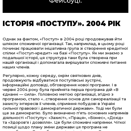
Фейсбуці
.
ІСТОРІЯ «ПОСТУПУ». 2004 РІК
Однак за фактом, «Поступ» в 2004 році продовжував йти
шляхом споживчої організації. Так, наприклад, в цьому році
починає працювати ініціативна група зі створення кредитної
спілки «Поступ-кредит» на базі «Поступу». Як ми знаємо з
подальшої історії, ця структура таки була створена при
нашій організації і допомагала вирішувати споживчі питання
наших членів.
Регулярно, кожну середу, окрім святкових днів,
продовжують відбуватися поступівські зустрічі,
інформаційні доповіді, обговорення нової програми. І в
червні 2004 року була прийнята перша програма дій «В
єднанні — сила». Головною метою організації, згідно з
програмою, стало «...створення основ для самореалізації та
захисту інтересів її членів, сприяння побудові в Україні
сильної правової і демократичної держави». Тоді ми були
ще за демократію. Було визначено п'ять основних напрямків
діяльності «Поступу»: «Захист», «Праця», «Бізнес», «Дохід»
та «Здоров'я і дозвілля». Це були споживчі напрямки. Чіткої
позиції щодо плану зміни держави ця програма не