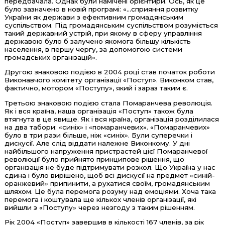
передбачала. Однак були намічені орієнтири. Ось, як це
було зазначено в новій програмі: «...сприяння розвитку
України як держави з ефективним громадянським
суспільством. Під громадянським суспільством розуміється
такий державний устрій, при якому в сферу управління
державою було б залучено якомога більшу кількість
населення, в першу чергу, за допомогою системи
громадських організацій».
Другою знаковою подією в 2004 році став початок роботи
Виконавчого комітету організації «Поступ». Виконком став,
фактично, мотором «Поступу», який і зараз таким є.
Третьою знаковою подією стала Помаранчева революція.
Як і вся країна, наша організація «Поступ» також була
втягнута в це явище. Як і вся країна, організація розділилася
на два табори: «синіх» і «помаранчевих». «Помаранчевих»
було в три рази більше, ніж «синіх». Були суперечки і
дискусії. Але слід віддати належне Виконкому. У дні
найбільшого напруження пристрастей цієї Помаранчевої
революції було прийнято принципове рішення, що
організація не буде підтримувати розкол. Що Україна у нас
єдина і було вирішено, щоб всі дискусії на предмет «синій-
оранжевий» припинити, а рухатися своїм, громадянським
шляхом. Це була перемога розуму над емоціями. Хоча така
перемога і коштувала ще кількох членів організації, які
вийшли з «Поступу» через незгоду з таким рішенням.
Рік 2004 «Поступ» завершив в кількості 167 членів, за рік