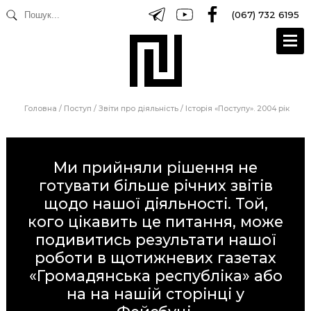
(067) 732 6195
Головна
/
Поступ
/
Звіти про діяльність
/
Історія «Поступу». 2004 рік
Ми прийняли рішення не
готувати більше річних звітів
щодо нашої діяльності. Той,
кого цікавить це питання, може
подивитись результати нашої
роботи в щотижневих газетах
«Громадянська республіка»
або
на на нашій сторінці у