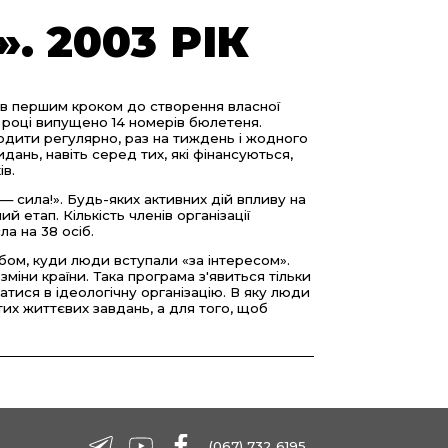
. 2003 РІК
ув першим кроком до створення власної
 році випущено 14 номерів бюлетеня.
одити регулярно, раз на тиждень і жодного
ань, навіть серед тих, які фінансуються,
ів.
 сила!». Будь-яких активних дій впливу на
ий етап. Кількість членів організації
ла на 38 осіб.
ом, куди люди вступали «за інтересом».
міни країни. Така програма з'явиться тільки
тися в ідеологічну організацію. В яку люди
их життєвих завдань, а для того, щоб
(067) 732 6195