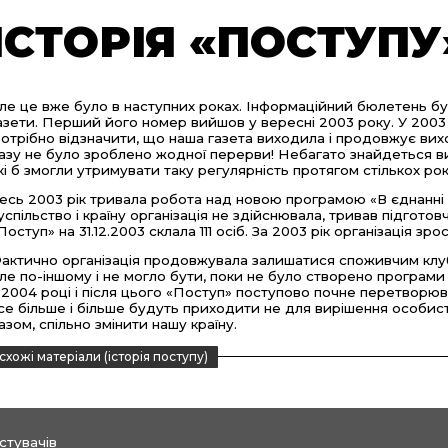
ІСТОРІЯ «ПОСТУПУ»
ле це вже було в наступних роках. Інформаційний бюлетень б
азети. Перший його номер вийшов у вересні 2003 року. У 2003
отрібно відзначити, що наша газета виходила і продовжує вих
азу не було зроблено жодної перерви! Небагато знайдеться вид
кі б змогли утримувати таку регулярність протягом стількох рок
есь 2003 рік тривала робота над новою програмою «В єднанні —
успільство і країну організація не здійснювала, тривав підготовч
Поступ» на 31.12.2003 склала 111 осіб. За 2003 рік організація зрос
актично організація продовжувала залишатися споживчим клуб
ле по-іншому і не могло бути, поки не було створено програми з
 2004 році і після цього «Поступ» поступово почне перетворюва
се більше і більше будуть приходити не для вирішення особист
азом, спільно змінити нашу країну.
схожі матеріали (історія поступу)
стувачів