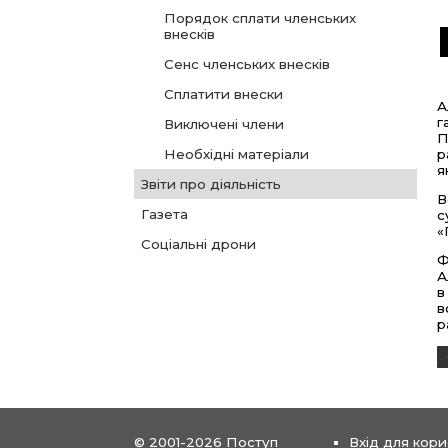
Порядок сплати членських
внесків
Сенс членських внесків
Сплатити внески
А
г
Виключені члени
П
р
Необхідні матеріали
я
Звіти про діяльність
В
Газета
с
«
Соціальні дрони
Ф
А
в
в
р
© 2001-2026 Поступ
Вхід для кори