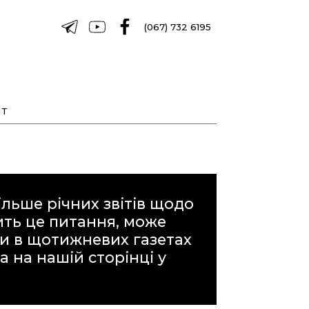
(067) 732 6195
Т
льше річних звітів щодо
вить це питання, може
и в щотижневих газетах
а на нашій сторінці у