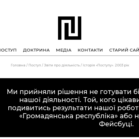
ПОСТУП
ДОКТРИНА
МЕДІА
КОНТАКТИ
СТАРИЙ САЙ
Головна
/
Поступ
/
Звіти про діяльність
/
Історія «Поступу». 2003 рік
Ми прийняли рішення не готувати бі
нашої діяльності. Той, кого ціка
подивитись результати нашої робот
«Громадянська республіка»
або н
Фейсбуці
.