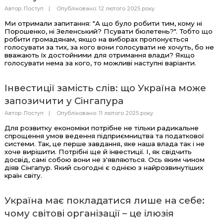
Автор:
Поступ
Опубліковано: 12 лютого 2025 року
Ми отримали запитання: "А що було робити тим, кому ні
Порошенко, ні Зеленський? Псувати бюлетень?". Тобто що
робити громадянам, якщо на виборах пропонується
голосувати за тих, за кого вони голосувати не хочуть, бо не
вважають їх достойними для отримання влади? Якщо
голосувати нема за кого, то можливі наступні варіанти.
Інвестиції замість слів: що Україна може
запозичити у Сінгапура
Автор:
Поступ
Опубліковано: 11 лютого 2025 року
Для розвитку економіки потрібне не тільки радикальне
спрощення умов ведення підприємництва та податкової
системи. Так, це перше завдання, яке наша влада так і не
хоче вирішити. Потрібні ще й інвестиції. І, як свідчить
досвід, самі собою вони не з'являються. Ось яким чином
діяв Сінгапур. Який сьогодні є однією з найрозвинутіших
країн світу.
Україна має покладатися лише на себе:
чому світові організації – це ілюзія