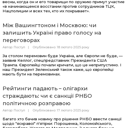
весны, когда он и его товарищи по оружию примут участие
«в начинающемся восстании против сотрудников ТЦК,
Нацполиции и всех тех, кто их покрывает».
Між Вашингтоном і Москвою: чи
залишить Україні право голосу на
переговорах
Автор:
Поступ
Опубліковано: 18 лютого 2025 року
За столом перемовин буде Україна, але Європи не буде, —
заявив Келлог, спецпредставник Президента США
Трампа. Європейці почали кричати, що це неприпустимо. І
наш Президент Зеленський також каже, що європейці
мають бути на перемовинах.
Рейтинги падають – олігархи
страждають: чи є санкції РНБО
політичною розправою
Автор:
Поступ
Опубліковано: 17 лютого 2025 року
Багато хто бачив новину про рішення РНБО ввести санкції
щодо "яскравої" п'ятірки: Порошенка, Коломойського,
Боголюбова, Жеваго та Медведчука. З одного боку це