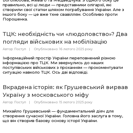
правильно, всі ці люди — представники олігархії, які
створили свої статки шляхом пограбування України. Але з
іншого боку — це вже тхне свавіллям. Особливо проти
Порошенка.
ТЦК: необхідність чи «людоловство»? Два
погляди військових на мобілізацію
Автор:
Поступ
Опубліковано: 16 лютого 2025 року
Інформаційний простір України переповнений різною
інформацією про ТЦК. Ми звернулись до наших
поступівських військових з проханням — прокоментувати
ситуацію навколо ТЦК. Ось дві відповіді.
Вкрадена історія: як Грушевський вирвав
Україну з московського міфу
Автор:
Поступ
Опубліковано: 15 лютого 2025 року
Михайло Грушевський — фундаментальний діяч для
створення сучасної України. Головна його заслуга в тому,
що він створив базову основу історії України.