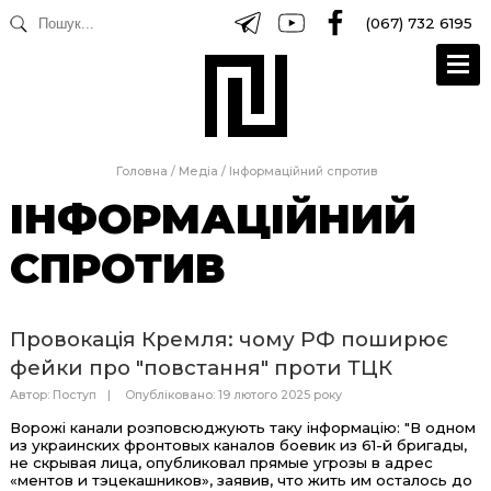
(067) 732 6195
Головна
/
Медіа
/
Інформаційний спротив
ІНФОРМАЦІЙНИЙ
СПРОТИВ
Провокація Кремля: чому РФ поширює
фейки про "повстання" проти ТЦК
Автор:
Поступ
Опубліковано: 19 лютого 2025 року
Ворожі канали розповсюджують таку інформацію: "В одном
из украинских фронтовых каналов боевик из 61-й бригады,
не скрывая лица, опубликовал прямые угрозы в адрес
«ментов и тэцекашников», заявив, что жить им осталось до