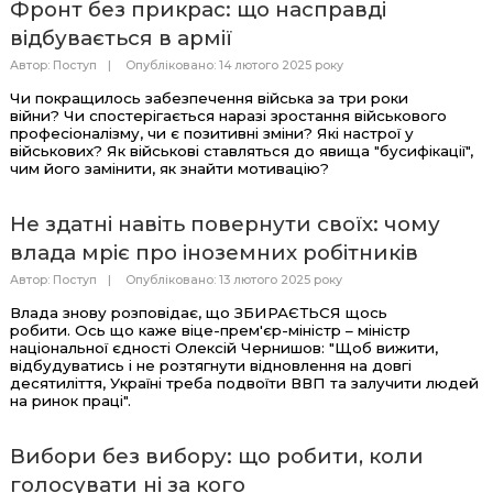
Фронт без прикрас: що насправді
відбувається в армії
Автор:
Поступ
Опубліковано: 14 лютого 2025 року
Чи покращилось забезпечення війська за три роки
війни? Чи спостерігається наразі зростання військового
професіоналізму, чи є позитивні зміни? Які настрої у
військових? Як військові ставляться до явища "бусифікації",
чим його замінити, як знайти мотивацію?
Не здатні навіть повернути своїх: чому
влада мріє про іноземних робітників
Автор:
Поступ
Опубліковано: 13 лютого 2025 року
Влада знову розповідає, що ЗБИРАЄТЬСЯ щось
робити. Ось що каже віце-прем'єр-міністр – міністр
національної єдності Олексій Чернишов: "Щоб вижити,
відбудуватись і не розтягнути відновлення на довгі
десятиліття, Україні треба подвоїти ВВП та залучити людей
на ринок праці".
Вибори без вибору: що робити, коли
голосувати ні за кого