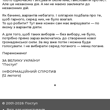
Тобто одночасно і зіпсувати бюлетень, і висловити протест.
Але це незаконна дія. А ми не маємо закликати до
незаконних дій.
Як бачимо, варіантів небагато. І олігархія подбала про те,
щоб гарного, серед них, не було взагалі.
То що робити? Тут вже кожен сам має вирішувати — по
якому з варіантів діяти.
А для того, щоб таких виборів — без вибору, не було,
потрібно прямо зараз включатись до створення нової
громадянської сили. За яку вже потім і можна буде
голосувати. І не вибирати серед поганого — менш погане.
Переможемо!
ЗА ВЕЛИКУ УКРАЇНУ!
"Поступ"
ІНФОРМАЦІЙНИЙ СПРОТИВ
(12 лютого)
© 2001-2026 Поступ
Вхід для користувачів