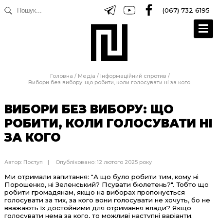
(067) 732 6195
Головна
/
Медіа
/
Інформаційний спротив
/
Вибори без вибору: що робити, коли голосувати ні за кого
ВИБОРИ БЕЗ ВИБОРУ: ЩО
РОБИТИ, КОЛИ ГОЛОСУВАТИ НІ
ЗА КОГО
Автор:
Поступ
Опубліковано: 12 лютого 2025 року
Ми отримали запитання: "А що було робити тим, кому ні
Порошенко, ні Зеленський? Псувати бюлетень?". Тобто що
робити громадянам, якщо на виборах пропонується
голосувати за тих, за кого вони голосувати не хочуть, бо не
вважають їх достойними для отримання влади? Якщо
голосувати нема за кого, то можливі наступні варіанти.