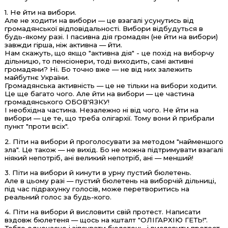
1. Не йти на вибори.
Але не ходити на вибори — це взагалі усунутись від
громадянської відповідальності. Вибори відбудуться в
будь-якому разі. І пасивна дія громадян (не йти на вибори)
завжди гірша, ніж активна — йти.
Нам скажуть, що якщо "активна дія" - це похід на виборчу
дільницю, то пенсіонери, тоді виходить, самі активні
громадяни? Ні. Бо точно вже — не від них залежить
майбутнє України.
Громадянська активність — це не тільки на вибори ходити.
Це ще багато чого. Але йти на вибори — це частина
громадянського ОБОВ'ЯЗКУ!
І необхідна частина. Незалежно ні від чого. Не йти на
вибори — це те, що треба олігархії. Тому вони й прибрали
пункт "проти всіх".
2. Піти на вибори й проголосувати за методом "найменшого
зла". Це також — не вихід. Бо не можна підтримувати взагалі
ніякий непотріб, ані великий непотріб, ані — менший!
3. Піти на вибори й кинути в урну пустий бюлетень.
Але в цьому разі — пустий бюлетень на виборчій дільниці,
під час підрахунку голосів, може перетворитись на
реальний голос за будь-кого.
4. Піти на вибори й висловити свій протест. Написати
вздовж бюлетеня — щось на кшталт "ОЛІГАРХІЮ ГЕТЬ!".