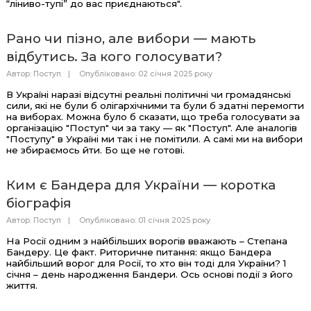
“ліниво-тупі” до вас приєднаються".
Рано чи пізно, але вибори — мають
відбутись. За кого голосувати?
Автор:
Поступ
Опубліковано: 02 січня 2025 року
В Україні наразі відсутні реальні політичні чи громадянські
сили, які не були б олігархічними та були б здатні перемогти
на виборах. Можна було б сказати, що треба голосувати за
організацію "Поступ" чи за таку — як "Поступ". Але аналогів
"Поступу" в Україні ми так і не помітили. А самі ми на вибори
не збираємось йти. Бо ще не готові.
Ким є Бандера для України — коротка
біографія
Автор:
Поступ
Опубліковано: 01 січня 2025 року
На Росії одним з найбільших ворогів вважають – Степана
Бандеру. Це факт. Риторичне питання: якщо Бандера
найбільший ворог для Росії, то хто він тоді для України? 1
січня – день народження Бандери. Ось основі події з його
життя.