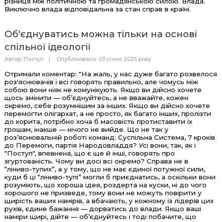
різниця між політичною та громадянською силою. Влада.
Виключно влада відповідальна за стан справ в країні.
Об'єднуватись можна тільки на основі
спільної ідеології
Автор:
Поступ
Опубліковано: 03 січня 2025 року
Отримали коментар: "На жаль, у нас дуже багато розвелося
роз'яснювачів і всі говорять правильно, але чомусь між
собою вони ніяк не комунікують. Якщо ви дійсно хочете
щось змінити — об’єднуйтесь, а не вважайте, кожен
окремо, себе розумнішим за інших. Якщо ви дійсно хочете
перемогти олігархат, а не просто, як багато інших, пролізти
до корита, потрібно хоча б масовість протиставити їх
грошам, інакше — нічого не вийде. Що не так у
роз’яснювальній роботі команд: Суспільна Система, 7 кроків
до Перемоги, партія Народовладдя? Усі вони, так, як і
"Поступ", впевнена, що є ще й інші, говорять про
згуртованість. Чому ви досі всі окремо? Справа не в
“ліниво-тупих”, а у тому, що не має єдиної потужної сили,
куди б ці “ліниво-тупі” могли б приєднатись, а оскільки вони
розуміють, що хороша ідея, роздерта на куски, ні до чого
хорошого не призведе, тому вони не можуть повірити у
щирість ваших намірів, а вбачають, у кожному із лідерів цих
рухів, єдине бажання — дорватись до влади. Якщо ваші
наміри щирі, дійте — об’єднуйтесь і тоді побачите, що