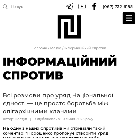
(067) 732 6195
Головна
/
Медіа
/
Інформаційний спротив
ІНФОРМАЦІЙНИЙ
СПРОТИВ
Всі розмови про уряд Національної
єдності — це просто боротьба між
олігархічними кланами
Автор:
Поступ
Опубліковано: 10 січня 2025 року
На один з наших Спротивів ми отримали такий
коментар: "Порошенко пропонує створити Уряд
Національної Єдності, що має взяти на себе