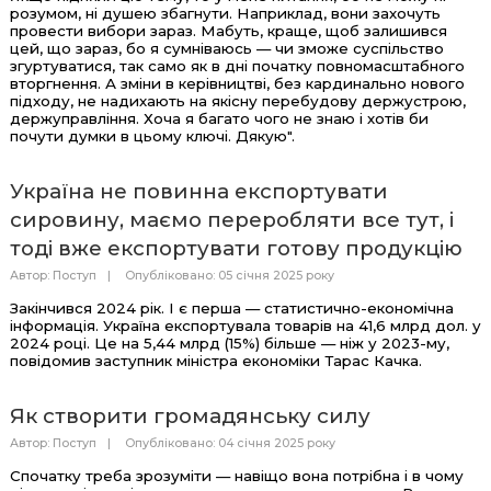
розумом, ні душею збагнути. Наприклад, вони захочуть
провести вибори зараз. Мабуть, краще, щоб залишився
цей, що зараз, бо я сумніваюсь — чи зможе суспільство
згуртуватися, так само як в дні початку повномасштабного
вторгнення. А зміни в керівництві, без кардинально нового
підходу, не надихають на якісну перебудову держустрою,
держуправління. Хоча я багато чого не знаю і хотів би
почути думки в цьому ключі. Дякую".
Україна не повинна експортувати
сировину, маємо переробляти все тут, і
тоді вже експортувати готову продукцію
Автор:
Поступ
Опубліковано: 05 січня 2025 року
Закінчився 2024 рік. І є перша — статистично-економічна
інформація. Україна експортувала товарів на 41,6 млрд дол. у
2024 році. Це на 5,44 млрд (15%) більше — ніж у 2023-му,
повідомив заступник міністра економіки Тарас Качка.
Як створити громадянську силу
Автор:
Поступ
Опубліковано: 04 січня 2025 року
Спочатку треба зрозуміти — навіщо вона потрібна і в чому