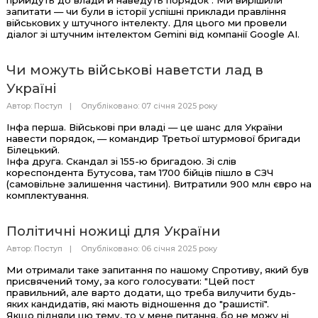
запитати — чи були в історії успішні приклади правління
військових у штучного інтелекту. Для цього ми провели
діалог зі штучним інтелектом Gemini від компанії Google AI.
Чи можуть військові наветсти лад в
Україні
Автор:
Поступ
Опубліковано: 07 січня 2025 року
Інфа перша. Військові при владі — це шанс для України
навести порядок, — командир Третьої штурмової бригади
Білецький.
Інфа друга. Скандал зі 155-ю бригадою. Зі слів
кореспондента Бутусова, там 1700 бійців пішло в СЗЧ
(самовільне залишення частини). Витратили 900 млн євро на
комплектування.
Політичні ножиці для України
Автор:
Поступ
Опубліковано: 06 січня 2025 року
Ми отримали таке запитання по нашому Спротиву, який був
присвячений тому, за кого голосувати: "Цей пост
правильний, але варто додати, що треба вилучити будь-
яких кандидатів, які мають відношення до "рашистії".
Якщо підняли цю тему, то у мене питання, бо не можу ні