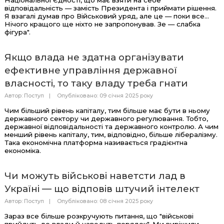
відповідальність — замість Президента і приймати рішення.
Я взагалі думав про Військовий уряд, але це — поки все...
Нічого кращого ще ніхто не запропонував. Зе — слабка
фігура".
Якщо влада не здатна організувати
ефективне управління державної
власності, то таку владу треба гнати
Автор:
Поступ
Опубліковано: 09 січня 2025 року
Чим більший рівень капіталу, тим більше має бути в ньому
державного сектору чи державного регулювання. Тобто,
державної відповідальності та державного контролю. А чим
менший рівень капіталу, тим, відповідно, більше лібералізму.
Така економічна платформа називається градієнтна
економіка.
Чи можуть військові наветсти лад в
Україні — що відповів штучий інтелект
Автор:
Поступ
Опубліковано: 08 січня 2025 року
Зараз все більше розкручують питання, що "військові
прийдуть до влади й наведуть порядок". Ми вирішили