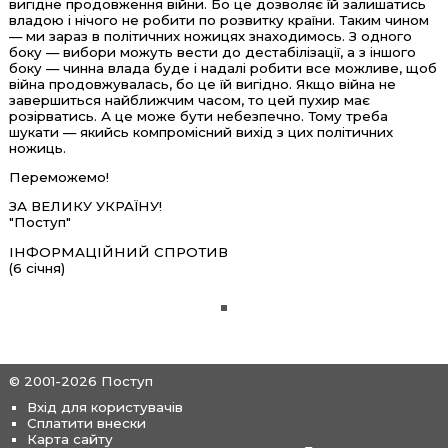
вигідне продовження війни. Бо це дозволяє їй залишатись
владою і нічого не робити по розвитку країни. Таким чином
— ми зараз в політичних ножицях знаходимось. З одного
боку — вибори можуть вести до дестабілізації, а з іншого
боку — чинна влада буде і надалі робити все можливе, щоб
війна продовжувалась, бо це їй вигідно. Якщо війна не
завершиться найближчим часом, то цей пухир має
розірватись. А це може бути небезпечно. Тому треба
шукати — якийсь компромісний вихід з цих політичних
ножиць.
Переможемо!
ЗА ВЕЛИКУ УКРАЇНУ!
"Поступ"
ІНФОРМАЦІЙНИЙ СПРОТИВ
(6 січня)
© 2001-2026 Поступ
Вхід для користувачів
Сплатити внески
Карта сайту