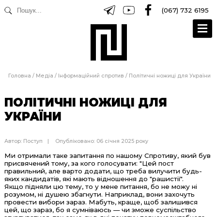
(067) 732 6195
Головна
/
Медіа
/
Інформаційний спротив
/
Політичні ножиці для України
ПОЛІТИЧНІ НОЖИЦІ ДЛЯ
УКРАЇНИ
Автор:
Поступ
Опубліковано: 06 січня 2025 року
Ми отримали таке запитання по нашому Спротиву, який був
присвячений тому, за кого голосувати: "Цей пост
правильний, але варто додати, що треба вилучити будь-
яких кандидатів, які мають відношення до "рашистії".
Якщо підняли цю тему, то у мене питання, бо не можу ні
розумом, ні душею збагнути. Наприклад, вони захочуть
провести вибори зараз. Мабуть, краще, щоб залишився
цей, що зараз, бо я сумніваюсь — чи зможе суспільство