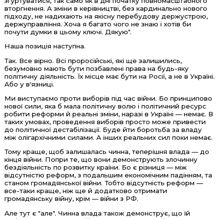
згуртуватися, так само як в дні початку повномасштабного
вторгнення. А зміни в керівництві, без кардинально нового
підходу, не надихають на якісну перебудову держустрою,
держуправління. Хоча я багато чого не знаю і хотів би
почути думки в цьому ключі. Дякую".
Наша позиція наступна.
Так. Все вірно. Всі проросійські, які ще залишились,
безумовно мають бути позбавлені права на будь-яку
політичну діяльність. Їх місце має бути на Росії, а не в Україні.
Або у в'язниці.
Ми виступаємо проти виборів під час війни. Бо принципово
нової сили, яка б мала політичну волю і політичний ресурс
робити реформи й реальні зміни, наразі в Україні — немає. В
таких умовах, проведення виборів просто може привести
до політичної дестабілізації. Буде йти боротьба за владу
між олігархічними силами. А інших реальних сил поки немає.
Тому краще, щоб залишалась чинна, теперішня влада — до
кінця війни. Попри те, що вони демонструють злочинну
бездіяльність по розвитку країни. Бо є різниця — між
відсутністю реформ, з подальшим економічним падінням, та
станом громадянської війни. Тобто відсутність реформ —
все-таки краще, ніж ще й додатково отримати
громадянську війну, крім — війни з РФ.
Але тут є "але". Чинна влада також демонструє, що їй