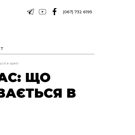
(067) 732 6195
Т
ся в армії
АС: ЩО
ВАЄТЬСЯ В