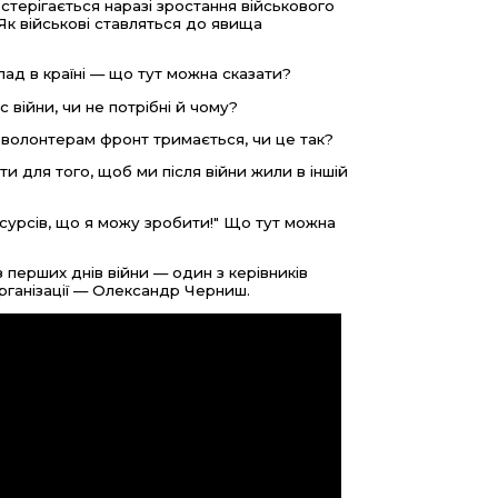
стерігається наразі зростання військового
 Як військові ставляться до явища
лад в країні — що тут можна сказати?
с війни, чи не потрібні й чому?
и волонтерам фронт тримається, чи це так?
и для того, щоб ми після війни жили в іншій
есурсів, що я можу зробити!" Що тут можна
з перших днів війни — один з керівників
організації — Олександр Черниш.