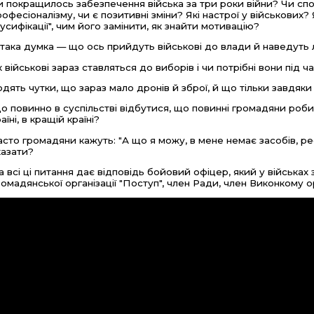
и покращилось забезпечення війська за три роки війни? Чи спо
рофесіоналізму, чи є позитивні зміни? Які настрої у військових?
бусифікації", чим його замінити, як знайти мотивацію?
 така думка — що ось прийдуть військові до влади й наведуть 
к військові зараз ставляться до виборів і чи потрібні вони під ча
одять чутки, що зараз мало дронів й зброї, й що тільки завдяк
о повинно в суспільстві відбутися, що повинні громадяни робит
аїні, в кращій країні?
асто громадяни кажуть: "А що я можу, в мене немає засобів, р
казати?
а всі ці питання дає відповідь бойовий офіцер, який у військах 
ромадянської організації "Поступ", член Ради, член Виконкому 