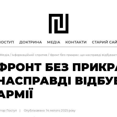
ПОСТУП
ДОКТРИНА
МЕДІА
КОНТАКТИ
СТАРИЙ САЙ
Медіа
/
Інформаційний спротив
/
Фронт без прикрас: що насправді відбуваєть
ФРОНТ БЕЗ ПРИКР
НАСПРАВДІ ВІДБУ
АРМІЇ
тор:
Поступ
Опубліковано: 14 лютого 2025 року