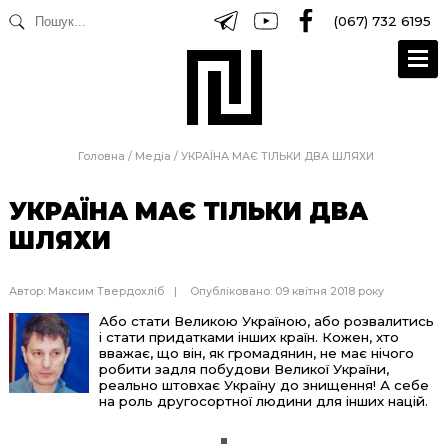
(067) 732 6195
Головна
/
Медіа
/
УКРАЇНА МАЄ ТІЛЬКИ ДВА ШЛЯХИ
УКРАЇНА МАЄ ТІЛЬКИ ДВА
ШЛЯХИ
Автор:
Максим Твердохліб
Опубліковано: 09 квітня 2018 року
Або стати Великою Україною, або розвалитись
і стати придатками інших країн. Кожен, хто
вважає, що він, як громадянин, не має нічого
робити задля побудови Великої України,
реально штовхає Україну до знищення! А себе
на роль другосортної людини для інших націй.