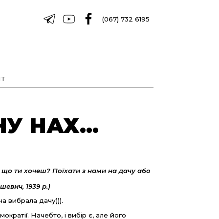
(067) 732 6195
Т
 НУ НАХ…
 що ти хочеш? Поїхати з нами на дачу або
евич, 1939 р.)
а вибрала дачу))).
ократії. Начебто, і вибір є, але його