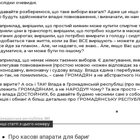
аслідки очевидні.
 давайте розберемося, що таке вибори взагалі? Адже це ніщо і
кі будуть здійснювати владні повноваження, і визначати, як нам 
априклад, вирішили, що простий киянин може купити спиртне тіль
ідняли ціни в транспорті; вирішили, що потрібно ходити в маска
оганих дорогах; вирішили, що потрібно вмирати з голоду і сидіти н
одобається таке життя, коли за Вас ВСЕ вирішують – можете да
се йде за планом... Але, чи надовго, не знаю... Але, якщо Вас
адуматися, а чи може бути по-іншому?
априклад, що немає ніяких таємних виборів. Є делегування, яке
елегував повноваження (простою мовою «кожен відповідає за св
аконодавчу, виконавчу і судову владу. Влада єдина і перебуває в
ак-так, не помилились, – саме ГРОМАДЯН а не абстрактного 
е вірите? А ось і ТАК! Влада в Громадянській республіці (про я
алежить ГРОМАДЯНАМ, а не НАРОДУ!!! Чому? Та все просто
е влада ДОСТОЙНИХ, бо давайте будемо чесними самі з собою,
ікція і обман! А більш детально про ГРОМАДЯНСЬКУ РЕСПУБ
омадянська республіка
861
інші статті з цього номеру
Про касові апарати для бариг