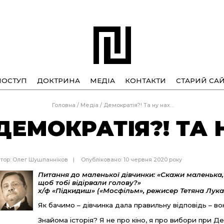
ПОСТУП
ДОКТРИНА
МЕДІА
КОНТАКТИ
СТАРИЙ САЙ
Головна
/
Медіа
/
Демократія?! Та ну нах…
ДЕМОКРАТІЯ?! ТА
тор:
Олег Шушпанніков
Опубліковано: 10 червня 2020 року
Питання до маленької дівчинки: «Скажи маленька,
щоб тобі відірвали голову?»
х/ф «Підкидиш» («Мосфільм», режисер Тетяна Лукаш
Як бачимо – дівчинка дала правильну відповідь – вон
Знайома історія? Я не про кіно, я про вибори при Дем