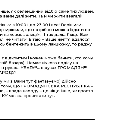
нше, як селекційний відбір саме тих людей,
з вами далі жити. Та й чи жити взагалі!
ки з 10:00 і до 23:00 і все! Вирішили і
х; вирішили, що потрібно і можна їздити по
а «самоізоляції»... І так далі... Якщо Вам
лі не читати! Вітаю – Ваше життя вдалося!
 щось бентежить в цьому ланцюжку, то раджу
 є відкритим і кожен може бачити, хто кому
ій базар»). Немає ніякого поділу на
 руках... УВАГА!!!... в руках ГРОМАДЯН!!!
НАРОДУ!
ку ми з Вами тут фантазуємо) дійсно
 – тому, що ГРОМАДЯНСЬКА РЕСПУБЛІКА –
 – влада народу – це ніщо інше, як просто
ЛІКУ можна
прочитати тут
.