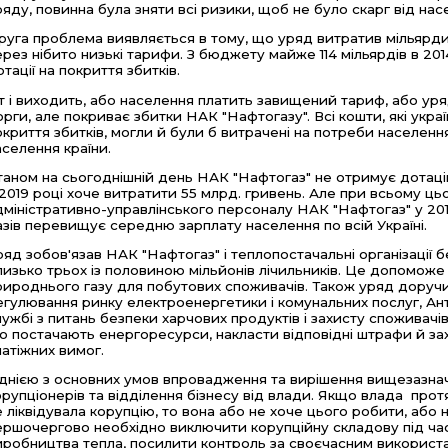
ряду, повинна була зняти всі ризики, щоб не було скарг від нас
руга проблема виявляється в тому, що уряд витратив мільярди
ерез нібито низькі тарифи. З бюджету майже 114 мільярдів в 201
отації на покриття збитків.
т і виходить, або населення платить завищений тариф, або уряд
орги, але покриває збитки НАК "Нафтогазу". Всі кошти, які укр
окриття збитків, могли й були б витрачені на потреби населення:
аселення країни.
таном на сьогоднішній день НАК "Нафтогаз" не отримує дотацій
 2019 році хоче витратити 55 млрд. гривень. Але при всьому ць
дміністративно-управлінського персоналу НАК "Нафтогаз" у 2019 
азів перевищує середню зарплату населення по всій Україні.
ряд зобов'язав НАК "Нафтогаз" і теплопостачальні організації
лизько трьох із половиною мільйонів лічильників. Це допоможе
рироднього газу для побутових споживачів. Також уряд доручив
егулювання ринку електроенергетики і комунальних послуг, А
лужбі з питань безпеки харчових продуктів і захисту споживачів
о постачають енергоресурси, накласти відповідні штрафи й за
латіжних вимог.
днією з основних умов впровадження та вирішення вищезазнач
орупціонерів та відділення бізнесу від влади. Якщо влада прот
е ліквідувала корупцію, то вона або не хоче цього робити, або 
ершочергово необхідно виключити корупційну складову під час 
иробництва тепла, посилити контроль за своєчасним використан