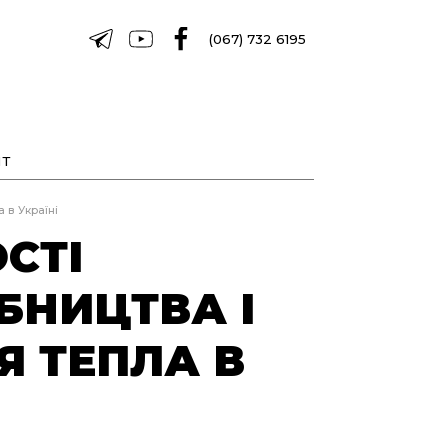
(067) 732 6195
Т
 в Україні
СТІ
БНИЦТВА І
 ТЕПЛА В