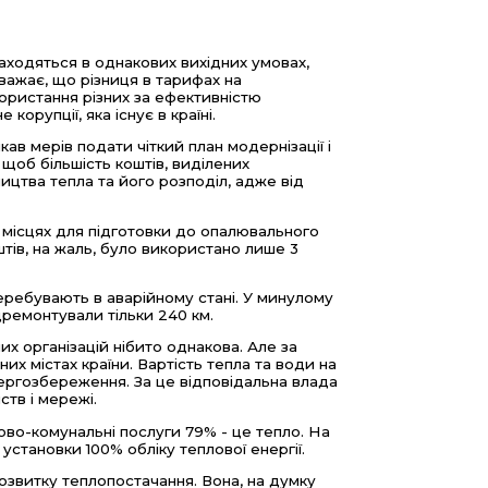
знаходяться в однакових вихідних умовах,
уважає, що різниця в тарифах на
ористання різних за ефективністю
корупції, яка існує в країні.
в мерів подати чіткий план модернізації і
щоб більшість коштів, виділених
ицтва тепла та його розподіл, адже від
 місцях для підготовки до опалювального
оштів, на жаль, було використано лише 3
перебувають в аварійному стані. У минулому
дремонтували тільки 240 км.
их організацій нібито однакова. Але за
них містах країни. Вартість тепла та води на
енергозбереження. За це відповідальна влада
ств і мережі.
ово-комунальні послуги 79% - це тепло. На
становки 100% обліку теплової енергії.
розвитку теплопостачання. Вона, на думку