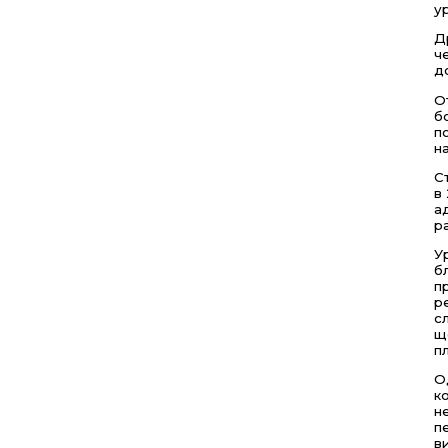
у
Д
ч
д
О
б
п
н
С
в
а
р
У
б
п
р
с
щ
п
О
к
н
п
в