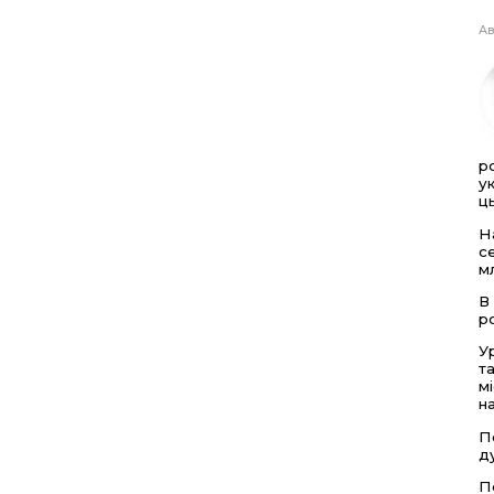
Ав
р
у
ц
Н
с
м
В
р
У
т
м
н
П
д
П