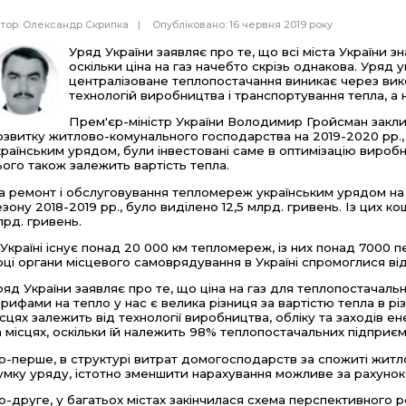
тор:
Олександр Скрипка
Опубліковано: 16 червня 2019 року
Уряд України заявляє про те, що всі міста України 
оскільки ціна на газ начебто скрізь однакова. Уряд 
централізоване теплопостачання виникає через вик
технологій виробництва і транспортування тепла, а не 
Прем'єр-міністр України Володимир Гройсман заклика
озвитку житлово-комунального господарства на 2019-2020 рр., 
країнським урядом, були інвестовані саме в оптимізацію виробн
ього також залежить вартість тепла.
а ремонт і обслуговування тепломереж українським урядом на
езону 2018-2019 рр., було виділено 12,5 млрд. гривень. Із цих к
лрд. гривень.
 Україні існує понад 20 000 км тепломереж, із них понад 7000 
оці органи місцевого самоврядування в Україні спромоглися ві
ряд України заявляє про те, що ціна на газ для теплопостачальн
арифами на тепло у нас є велика різниця за вартістю тепла в різ
ісцях залежить від технології виробництва, обліку та заходів 
а місцях, оскільки їй належить 98% теплопостачальних підприєм
о-перше, в структурі витрат домогосподарств за спожиті житл
умку уряду, істотно зменшити нарахування можливе за рахунок у
о-друге, у багатьох містах закінчилася схема перспективного 