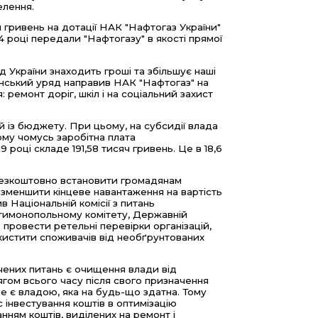
елення.
 гривень на дотації НАК "Нафтогаз України"
4 році передали "Нафтогазу" в якості прямої
 України знаходить гроші та збільшує наші
аїнський уряд направив НАК "Нафтогаз" на
 ремонт доріг, шкіл і на соціальний захист
 із бюджету. При цьому, на субсидії влада
ому чомусь заробітна плата
році складе 191,58 тисяч гривень. Це в 18,6
 безкоштовно встановити громадянам
 зменшити кінцеве навантаження на вартість
 Національній комісії з питань
нтимонопольному комітету, Державній
 провести ретельні перевірки організацій,
хистити споживачів від необґрунтованих
ених питань є очищення влади від
ягом всього часу після свого призначення
не є владою, яка на будь-що здатна. Тому
інвестування коштів в оптимізацію
ням коштів, виділених на ремонт і