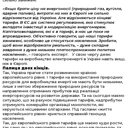
сильно занижені.
«
Якщо брати ціну на енергоносії (природний газ, вугілля,
ядерне паливо), витрати на них в Європі не сильно
відрізняються від України. Але відрізняються кінцеві
тарифи. В ЄС діє система регулювання, яка стимулює
вкладати інвестиції в модернізацію енергомереж.
Капіталовкладення, які є в тарифі, в нас це поки не
впроваджено. Об'єктивно говорити, що наші тарифи
занижені, особливо це стосується населення. Зробити,
щоб вони відображали реальність, – дуже складне
завдання з дуже низьким платоспроможним попитом
населення
», – говорить експерт. У свою чергу деякі
тарифи на виробництво електроенергії в Україні навіть вищі,
ніж в Європі.
Палиця двох кінців.
Так, Україна прагне стати розвиненою країною
європейського рівня. І тарифи на використання природних
ресурсів для виробництва енергії не мають бути низькими,
лише з метою збереження природних ресурсів та
направлення отриманих прибутків від реалізації
енергоресурсів на розвиток держави. Та на сьогодні маємо
ситуацію, що за рахунок підвищення тарифів, надприбутки
отримують комерційні організації монополісти, які
керуються місцевими олігархами. Під гаслами «життя
європейського рівня» криється справжній геноцид
населення.
Так, до європейського рівня тарифів ще маємо куди рости,
так само як і до європейського рівня доходів громадян, та