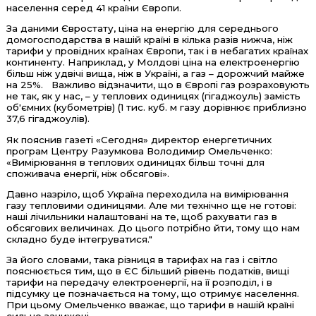
населення серед 41 країни Європи.
За даними Євростату, ціна на енергію для середнього
домогосподарства в нашій країні в кілька разів нижча, ніж
тарифи у провідних країнах Європи, так і в небагатих країнах
континенту. Наприклад, у Молдові ціна на електроенергію
більш ніж удвічі вища, ніж в Україні, а газ – дорожчий майже
на 25%. Важливо відзначити, що в Європі газ розраховують
не так, як у нас, – у теплових одиницях (гігаджоуль) замість
об'ємних (кубометрів) (1 тис. куб. м газу дорівнює приблизно
37,6 гігаджоулів).
Як пояснив газеті «Сегодня» директор енергетичних
програм Центру Разумкова Володимир Омельченко:
«Вимірювання в теплових одиницях більш точні для
споживача енергії, ніж обсягові».
Давно назріло, щоб Україна переходила на вимірювання
газу тепловими одиницями. Але ми технічно ще не готові:
наші лічильники налаштовані на те, щоб рахувати газ в
обсягових величинах. До цього потрібно йти, тому що нам
складно буде інтегруватися."
За його словами, така різниця в тарифах на газ і світло
пояснюється тим, що в ЄС більший рівень податків, вищі
тарифи на передачу електроенергії, на її розподіл, і в
підсумку це позначається на тому, що отримує населення.
При цьому Омельченко вважає, що тарифи в нашій країні