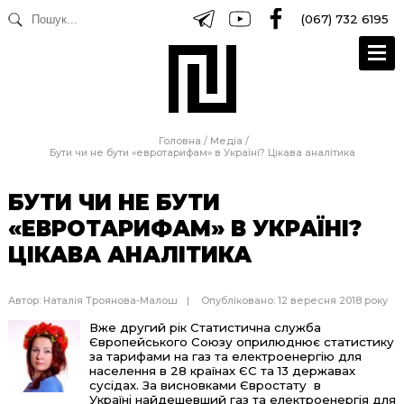
(067) 732 6195
Головна
/
Медіа
/
Бути чи не бути «евротарифам» в Україні? Цікава аналітика
БУТИ ЧИ НЕ БУТИ
«ЕВРОТАРИФАМ» В УКРАЇНІ?
ЦІКАВА АНАЛІТИКА
Автор:
Наталія Троянова-Малош
Опубліковано: 12 вересня 2018 року
Вже другий рік Статистична служба
Європейського Союзу оприлюднює статистику
за тарифами на газ та електроенергію для
населення в 28 країнах ЄС та 13 державах
сусідах. За висновками Євростату в
Україні найдешевший газ та електроенергія для