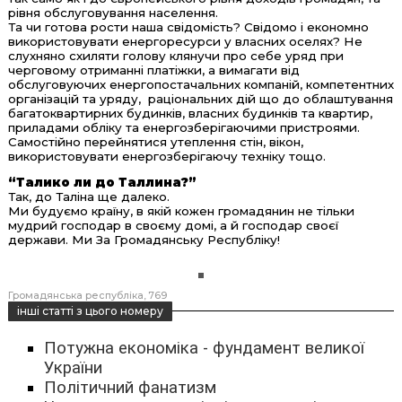
рівня обслуговування населення.
Та чи готова рости наша свідомість? Свідомо і економно
використовувати енергоресурси у власних оселях? Не
слухняно схиляти голову клянучи про себе уряд при
черговому отриманні платіжки, а вимагати від
обслуговуючих енергопостачальних компаній, компетентних
організацій та уряду, раціональних дій що до облаштування
багатоквартирних будинків, власних будинків та квартир,
приладами обліку та енергозберігаючими пристроями.
Самостійно перейнятися утеплення стін, вікон,
використовувати енергозберігаючу техніку тощо.
“Талико ли до Таллина?”
Так, до Таліна ще далеко.
Ми будуємо країну, в якій кожен громадянин не тільки
мудрий господар в своєму домі, а й господар своєї
держави. Ми За Громадянську Республіку!
Громадянська республіка
769
інші статті з цього номеру
Потужна економіка - фундамент великої
України
Політичний фанатизм