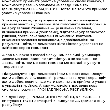
можливості приймати участь в управлінні своєю країною, в
можливості реально впливати на владу. Саме так
ідентифікується ГРОМАДЯНИН. Тобто, це той, хто приймає
участь в управлінні країною.
Хтось зауважить, що при демократії також громадянин
приймає участь в управлінні. Але голосувати на виборах це
не є управління! Управління — це вивчення питання,
визначення причини (проблеми), підготовка управлінського
рішення, постановка завдання виконавцю, контроль
виконання завдання виконавцем, відповідальність за
результат. Тобто, за демократії ніхто ніякого управління не
здійснює серед громадян.
А про монархію я взагалі мовчу. Там все вирішує монарх.
Захоче монарх і дасть людям "кістку", а не захоче — не
дасть. Тобто, при монархії громадянин взагалі існує суто
теоретично.
Підсумовуємо. При демократії і при монархії люди можуть
жити добре. Але! Справжній Громадянин в душі і серці, крім
жити добре, повинен ще мати можливість приймати участь
в управлінні країною. А таку можливість дає лише нова
система управління ГРОМАДЯНСЬКА РЕСПУБЛІКА.
Я в душі і серці ГРОМАДЯНИН УКРАЇНИ, а значить — я
виступаю ПРОТИ демократії! Я виступаю ЗА Громадянську
республіку!