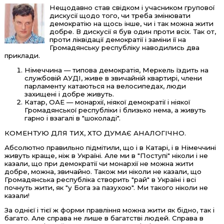
Нещодавно став свідком і учасником групової
дискусії щодо того, чи треба змінювати
демократію на щось інше, чи і так можна жити
добре. В дискусії я був один проти всіх. Так от,
проти ліквідації демократії і заміни її на
Громадянську республіку наводились два
приклади.
Німеччина — типова демократія, Меркель їздить на
службовій АУДІ, живе в звичайній квартирі, члени
парламенту катаються на велосипедах, люди
захищені і добре живуть.
Катар, ОАЕ — монархії, ніякої демократії і ніякої
Громадянської республіки і близько нема, а живуть
гарно і взагалі в "шоколаді".
КОМЕНТУЮ ДЛЯ ТИХ, ХТО ДУМАЄ АНАЛОГІЧНО.
Абсолютно правильно підмітили, що і в Катарі, і в Німеччині
живуть краще, ніж в Україні. Але ми в "Поступі" ніколи і не
казали, що при демократії чи монархії не можна жити
добре, можна, звичайно. Також ми ніколи не казали, що
Громадянська республіка створить "рай" в Україні і всі
почнуть жити, як "у Бога за пазухою". Ми такого ніколи не
казали!
За однієї і тієї ж форми правління можна жити як бідно, так і
багато. Але справа не лише в багатстві людей. Справа в