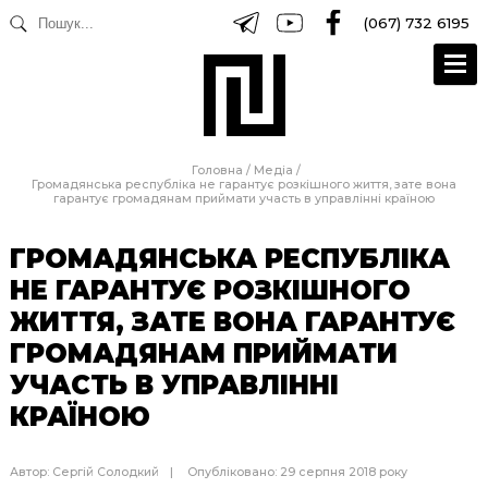
(067) 732 6195
Головна
/
Медіа
/
Громадянська республіка не гарантує розкішного життя, зате вона
гарантує громадянам приймати участь в управлінні країною
ГРОМАДЯНСЬКА РЕСПУБЛІКА
НЕ ГАРАНТУЄ РОЗКІШНОГО
ЖИТТЯ, ЗАТЕ ВОНА ГАРАНТУЄ
ГРОМАДЯНАМ ПРИЙМАТИ
УЧАСТЬ В УПРАВЛІННІ
КРАЇНОЮ
Автор:
Сергій Солодкий
Опубліковано: 29 серпня 2018 року