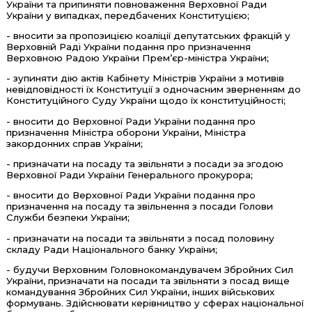
України та припиняти повноваження Верховної Ради
України у випадках, передбачених Конституцією;
- вносити за пропозицією коаліції депутатських фракцій у
Верховній Раді України подання про призначення
Верховною Радою України Прем’єр-міністра України;
- зупиняти дію актів Кабінету Міністрів України з мотивів
невідповідності їх Конституції з одночасним зверненням до
Конституційного Суду України щодо їх конституційності;
- вносити до Верховної Ради України подання про
призначення Міністра оборони України, Міністра
закордонних справ України;
- призначати на посаду та звільняти з посади за згодою
Верховної Ради України Генерального прокурора;
- вносити до Верховної Ради України подання про
призначення на посаду та звільнення з посади Голови
Служби безпеки України;
- призначати на посади та звільняти з посад половину
складу Ради Національного банку України;
- будучи Верховним Головнокомандувачем Збройних Сил
України, призначати на посади та звільняти з посад вище
командування Збройних Сил України, інших військових
формувань. Здійснювати керівництво у сферах національної