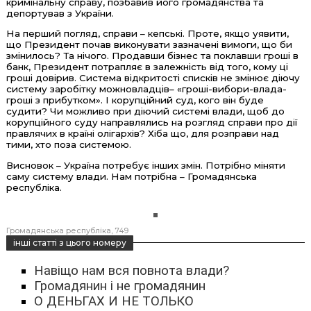
кримінальну справу, позбавив його громадянства та
депортував з України.
На перший погляд, справи – кепські. Проте, якщо уявити,
що Президент почав виконувати зазначені вимоги, що би
змінилось? Та нічого. Продавши бізнес та поклавши гроші в
банк, Президент потрапляє в залежність від того, кому ці
гроші довірив. Система відкритості списків не змінює діючу
систему заробітку можновладців– «гроші-вибори-влада-
гроші з прибутком». І корупційний суд, кого він буде
судити? Чи можливо при діючий системі влади, щоб до
корупційного суду направлялись на розгляд справи про дії
правлячих в країні олігархів? Хіба що, для розправи над
тими, хто поза системою.
Висновок – Україна потребує інших змін. Потрібно міняти
саму систему влади. Нам потрібна – Громадянська
республіка.
Громадянська республіка
749
інші статті з цього номеру
Навіщо нам вся повнота влади?
Громадянин і не громадянин
О ДЕНЬГАХ И НЕ ТОЛЬКО