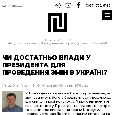
(067) 732 6195
Головна
/
Медіа
/
Чи достатньо влади у Президента для проведення змін в Україні?
ЧИ ДОСТАТНЬО ВЛАДИ У
ПРЕЗИДЕНТА ДЛЯ
ПРОВЕДЕННЯ ЗМІН В УКРАЇНІ?
Автор:
Олег Алехін
Опубліковано: 06 травня 2018 року
У Президента України є багато противників, які
звинувачують його у бездіяльності і всіх лихах,
що спіткали країну, також є й прихильники, які
вважають, що у Президента недостатньо прав
та влади для виведення країни із скрути.
Пропонуємо розібратись з даним питанням на