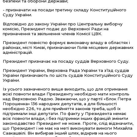
безпеки та оборони держави;
- призначати на посади третину складу Конституційного
Суду України.
Відповідно до закону України про Центральну виборчу
комісію, Президент подає до Верховної Ради на
призначення та звільнення членів Комісії ЦВК.
Президент повністю формує виконавчу владу в областях і
районах, місті Києві, призначаючи Голів місцевих державних
адміністрацій.
Президент призначає на посаду суддів Верховного Суду.
Президент України, Верховна Рада України та з’їзд суддів
України призначають по шість суддів Конституційного Суду
України.
Із усього зазначеного вище виходить, що для отримання
всієї повноти влади Президенту необхідно мати контроль
над Верховною Радою. Зважаючи, що у партії «Блок Петра
Порошенка» 136 народних депутатів, а для більшості
необхідно 226, то для прийняття законів треба, щоб їх
підтримали інші депутати. По факту у Президента немає
всіє повноти влади, і без підтримки інших фракцій змінити
законодавство Президент не може. Проте, слід відзначити,
що Президент і не має на меті виконувати вимоги Михайла
Саакашвілі. Він вибирав інший шлях, відкрив на нього