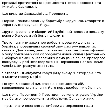
прикладі протистояння Президента Петра Порошенка та
Михайла Саакашвілі.
Що вимагав Саакашвілі від Порошенка:
Перше – почати реальну боротьбу з корупцією. Створити в
Україні Антикорупційній суд.
Друге – розпочати відкритий і публічний процес з продажу
всього бізнесу, який йому належить.
Третє – змінити закон про вибори народних депутатів
України, впровадивши європейську систему відкритих
списків. Для проведення чесних виборів без фальсифікацій
з боку політичних сил сформувати новий склад Центральної
Виборчої Комісії з незалежних фахівців на основі прозорого
конкурсу. У разі незатвердження Верховною Радою нових
членів ЦВК, розпустити її геть.
Четверте - ліквідувати
корупційну схему "Роттердам+"
та
знищити газову мафію.
По суті, Саакашвілі вимагав від Президента дій,
направлених на виконання його передвиборних обіцянок.
Що може Президент? Президент за конституцією України
має багато повноважень та обов’язків. Основні з яких:
- призначати позачергові вибори до Верховної Ради