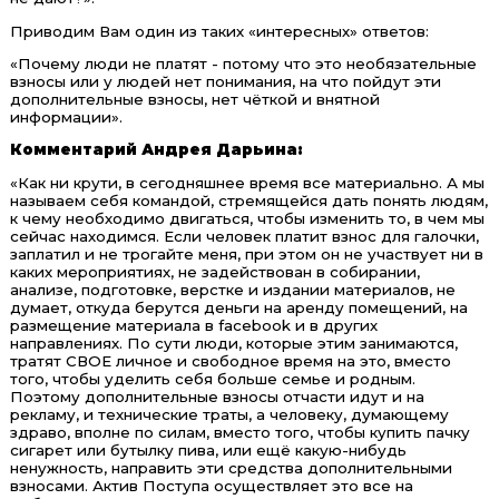
Приводим Вам один из таких ​​«интересных» ответов:
«Почему люди не платят - потому что это необязательные
взносы или у людей нет понимания, на что пойдут эти
дополнительные взносы, нет чёткой и внятной
информации».
Комментар
ий
Андрея Дарьина:
«Как ни крути, в сегодняшнее время все материально. А мы
называем себя командой, стремящейся дать понять людям,
к чему необходимо двигаться, чтобы изменить то, в чем мы
сейчас находимся. Если человек платит взнос для галочки,
заплатил и не трогайте меня, при этом он не участвует ни в
каких мероприятиях, не задействован в собирании,
анализе, подготовке, верстке и издании материалов, не
думает, откуда берутся деньги на аренду помещений, на
размещение материала в facebook и в других
направлениях. По сути люди, которые этим занимаются,
тратят СВОЕ личное и свободное время на это, вместо
того, чтобы уделить себя больше семье и родным.
Поэтому дополнительные взносы отчасти идут и на
рекламу, и технические траты, а человеку, думающему
здраво, вполне по силам, вместо того, чтобы купить пачку
сигарет или бутылку пива, или ещё какую-нибудь
ненужность, направить эти средства дополнительными
взносами. Актив Поступа осуществляет это все на