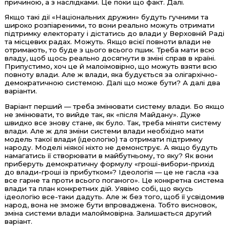
причиною, а з наслідками. Це поки що факт. Далі.
Якщо такі дії «Національних дружин» будуть гучними та
широко розпіареними, то вони реально можуть отримати
підтримку електорату і дістатись до влади у Верховній Раді
та місцевих радах. Можуть. Якщо всієї повноти влади не
отримають, то буде з цього всього пшик. Треба мати всю
владу, щоб щось реально досягнути в зміні справ в країні.
Припустимо, хоч це й малоімовірно, що можуть взяти всю
повноту влади. Але ж влади, яка будується за олігархічно-
демократичною системою. Далі що може бути? А далі два
варіанти.
Варіант перший — треба змінювати систему влади. Бо якщо
не змінювати, то вийде так, як «після Майдану». Дуже
швидко все знову стане, як було. Так, треба міняти систему
влади. Але ж для зміни системи влади необхідно мати
модель такої влади (ідеологію) та отримати підтримку
народу. Моделі ніякої ніхто не демонструє. А якщо будуть
намагатись її створювати в майбутньому, то яку? Як вони
приберуть демократичну формулу «гроші-вибори-прихід
до влади-гроші із прибутком»? Ідеологія — це не гасла «за
все гарне та проти всього поганого». Це конкретна система
влади та план конкретних дій. Уявімо собі, що якусь
ідеологію все-таки дадуть. Але ж без того, щоб її усвідомив
народ, вона не зможе бути впроваджена. Тобто висновок,
зміна системи влади малоймовірна. Залишається другий
варіант.