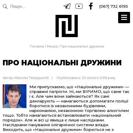
(067) 732 6195
Головна
/
Медіа
/
Про національні дружини
ПРО НАЦІОНАЛЬНІ ДРУЖИНИ
Автор:
Максим Твердохліб
Опубліковано: 20 лютого 2018 року
Ми припускаємо, що «Національні дружини» —
справжні патріоти. Ні, ми ВІРИМО, що саме так
і є. Але чим вони займаються? Як самі
декларують — намагаються допомагати поліції
боротися із незаконними будівлями,
наркоманією, незаконною торгівлею алкоголем
тощо. Тобто намагаються встановлювати «національний
порядок». Але ж всі ці явища є лише наслідками.
Наслідками панування олігархічної системи влади.
Виходить, що «Національні дружини» борються не з