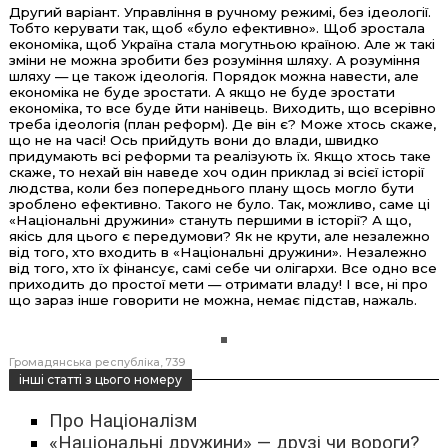
Другий варіант. Управління в ручному режимі, без ідеології.
Тобто керувати так, щоб «було ефективно». Щоб зростала
економіка, щоб Україна стала могутньою країною. Але ж такі
зміни не можна зробити без розуміння шляху. А розуміння
шляху — це також ідеологія. Порядок можна навести, але
економіка не буде зростати. А якщо не буде зростати
економіка, то все буде йти нанівець. Виходить, що всерівно
треба ідеологія (план реформ). Де він є? Може хтось скаже,
що не на часі! Ось прийдуть вони до влади, швидко
придумають всі реформи та реалізують їх. Якщо хтось таке
скаже, то нехай він наведе хоч один приклад зі всієї історії
людства, коли без попереднього плану щось могло бути
зроблено ефективно. Такого не було. Так, можливо, саме ці
«Національні дружини» стануть першими в історії? А що,
якісь для цього є передумови? Як не крути, але незалежно
від того, хто входить в «Національні дружини». Незалежно
від того, хто їх фінансує, самі себе чи олігархи. Все одно все
приходить до простої мети — отримати владу! І все, ні про
що зараз інше говорити не можна, немає підстав, нажаль.
Громадянська республіка
739
інші статті з цього номеру
Про Націоналізм
«Національні дружини» — друзі чи вороги?