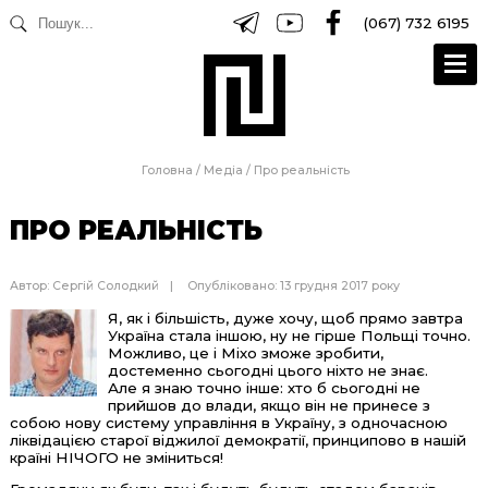
(067) 732 6195
Головна
/
Медіа
/
Про реальність
ПРО РЕАЛЬНІСТЬ
Автор:
Сергій Солодкий
Опубліковано: 13 грудня 2017 року
Я, як і більшість, дуже хочу, щоб прямо завтра
Україна стала іншою, ну не гірше Польщі точно.
Можливо, це і Міхо зможе зробити,
достеменно сьогодні цього ніхто не знає.
Але я знаю точно інше: хто б сьогодні не
прийшов до влади, якщо він не принесе з
собою нову систему управління в Україну, з одночасною
ліквідацією старої віджилої демократії, принципово в нашій
країні НІЧОГО не зміниться!