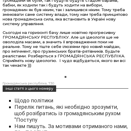
Громадяни як були, так і будуть будуть стадом баранів,
бабки, як ходили так і будуть ходити на вибори,
громадянин як був ніким, так і залишився ніким. Тому треба
змінювати саме систему влади, тому нам треба принципово
нова громадянська сила, яка встановить в Україні нову
систему управління.
Сьогодні на горизонті бачу лише новітню прогресивну
ГРОМАДЯНСЬКУ РЕСПУБЛІКУ. Але ця ідеологія ще не
оволоділа масами, а значить її впровадження поки не
реальне. Тому не тіште себе ілюзіями про новий майдан,
про імпічмент, про грузинських братів-рятівників. Будьте
реалістами. Розберіться з ГРОМАДЯНСЬКА РЕСПУБЛІКА.
Сприйміть нову ідеологію. І чудо відбудеться, якого ви всі
так чекаєте )))
Громадянська республіка
730
інші статті з цього номеру
Щодо політики
Перелік питань, які необхідно зрозуміти,
щоб розібратись із громадянським рухом
"Поступу
Нам пишуть. За мотивами отриманого нами,