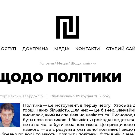
ПОСТУП
ДОКТРИНА
МЕДІА
КОНТАКТИ
СТАРИЙ САЙ
Головна
/
Медіа
/
Щодо політики
ЩОДО ПОЛІТИКИ
тор:
Максим Твердохліб
Опубліковано: 09 грудня 2017 року
Політика — це інструмент, в першу чергу. Хтось за
гроші. Таких більшість. Для них — це бізнес. Звичай
висновок, який їм спеціально навіюється. Висновок,
бути поза політикою. І більшість громадян ведетьс
ніхто не може бути поза політикою. Це принципово
навкого — це є результатом певної політики. І якщо
к бревно по воді, то мають і розуміти політику і бути в ній! Сам