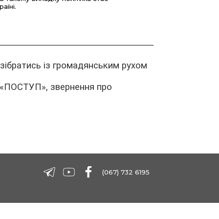
аїні.
озібратись із громадянським рухом
 «ПОСТУП», звернення про
(067) 732 6195