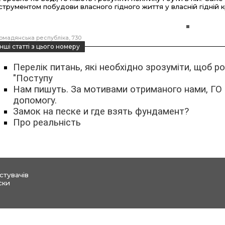
нструментом побудови власного гідного життя у власній гідній кр
омадянська республіка
730
інші статті з цього номеру
Перелік питань, які необхідно зрозуміти, щоб р
"Поступу
Нам пишуть. За мотивами отриманого нами, ГО
допомогу.
Замок на песке и где взять фундамент?
Про реальність
стувачів
ски