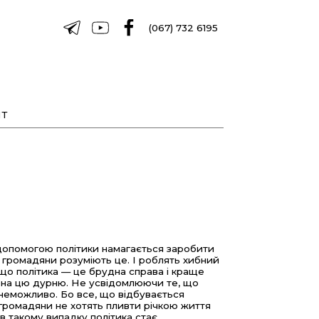
(067) 732 6195
Т
 допомогою політики намагається заробити
ні громадяни розуміють це. І роблять хибний
 що політика — це брудна справа і краще
я на цю дурню. Не усвідомлюючи те, що
 неможливо. Бо все, що відбувається
 громадяни не хотять пливти річкою життя
е в такому випадку політика стає