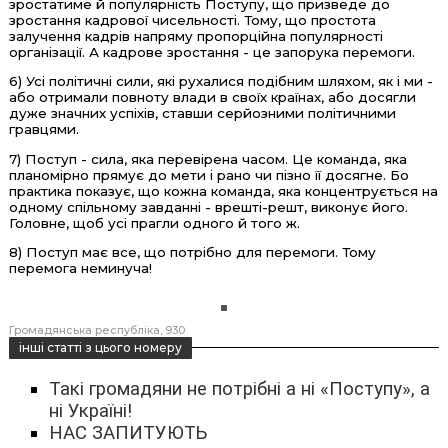
зростатиме й популярність Поступу, що призведе
д
о
зростання кадрової чисельності. Тому, що простота
залучення кадрів
напряму
пропорційна популярності
організації. А кадрове зростання - це запорука перемоги.
6) Усі політичні сили, які рухалися
подібним
шляхом, як і ми -
або отримали повноту влади в своїх країнах, або досягли
дуже значних успіхів
, ставши
серйозними політичними
гравцями.
7) Поступ - сила, яка перевірена часом. Це команда, яка
планомірно
прямує
до мети і рано чи пізно її досягне. Бо
практика показує, що кожна команда, яка концентрується на
одному спільному завданні - врешті-решт
,
виконує його.
Головне, щоб
у
сі
прагли
одно
го
й того ж.
8) Поступ має все, що потрібно для перемоги. Тому
перемога неминуча!
Громадянська республіка
930
інші статті з цього номеру
Такі громадяни не потрібні а ні «Поступу», а
ні Україні!
НАС ЗАПИТУЮТЬ