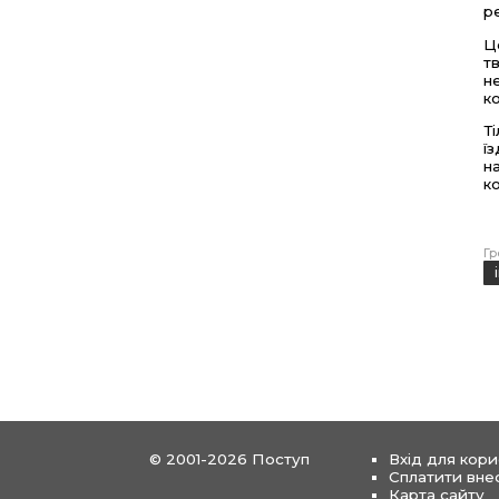
р
Ц
т
н
к
Т
ї
н
к
Гр
© 2001-2026 Поступ
Вхід для кори
Сплатити вне
Карта сайту