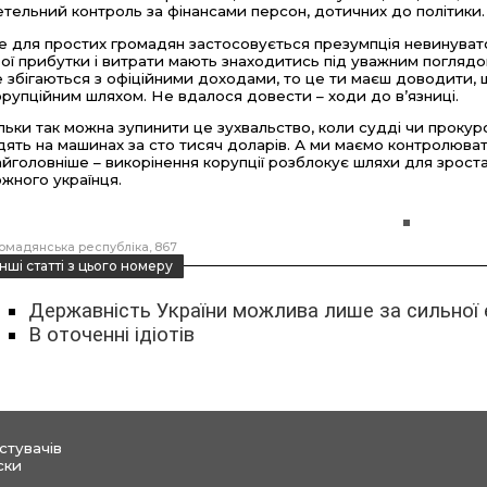
етельний контроль за фінансами персон, дотичних до політики.
е для простих громадян застосовується презумпція невинуватос
вої прибутки і витрати мають знаходитись під уважним поглядо
е збігаються з офіційними доходами, то це ти маєш доводити, 
орупційним шляхом. Не вдалося довести – ходи до в’язниці.
ільки так можна зупинити це зухвальство, коли судді чи прокур
здять на машинах за сто тисяч доларів. А ми маємо контролюват
айголовніше – викорінення корупції розблокує шляхи для зроста
ожного українця.
омадянська республіка
867
інші статті з цього номеру
Державність України можлива лише за сильної 
В оточенні ідіотів
стувачів
ски