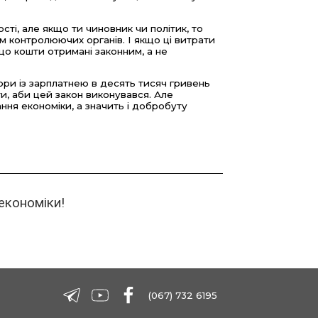
ті, але якщо ти чиновник чи політик, то
м контролюючих органів. І якщо ці витрати
що кошти отримані законним, а не
ори із зарплатнею в десять тисяч гривень
и, аби цей закон виконувався. Але
ння економіки, а значить і добробуту
економіки!
(067) 732 6195