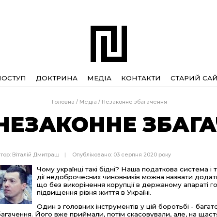
ПОСТУП
ДОКТРИНА
МЕДІА
КОНТАКТИ
СТАРИЙ САЙ
Головна
/
Медіа
/
Незаконне збагачення
НЕЗАКОННЕ ЗБАГ
тор:
Віталій Дмитраш
Опубліковано: 03 серпня 2020 року
Чому українці такі бідні? Наша податкова система і 
дії недоброчесних чиновників можна назвати додат
що без викорінення корупції в держаному апараті го
підвищення рівня життя в Україні.
Один з головних інструментів у цій боротьбі - баг
багачення. Його вже приймали, потім скасовували, але, на щаст