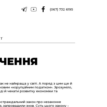
(067) 732 6195
Т
АЧЕННЯ
так не найкраща у світі. А поряд з цим ще й
ковим «корупційним податком». Зрозуміло,
ді й чекати розвитку економіки та
атостраждальний закон про незаконне
я, запровадили знов. Суть цього закону -