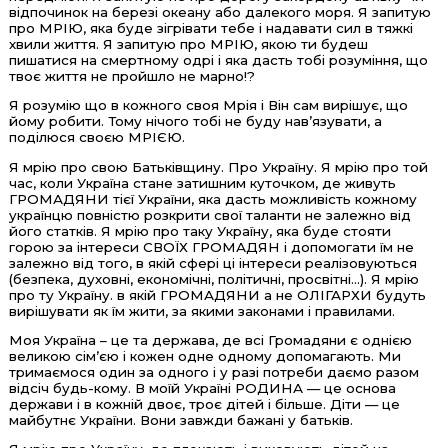
відпочинок на березі океану або далекого моря. Я запитую
про МРІЮ, яка буде зігрівати тебе і надавати сил в тяжкі
хвили життя. Я запитую про МРІЮ, якою ти будеш
пишатися на смертному одрі і яка дасть тобі розуміння, що
твоє життя не пройшло не марно!?
Я розумію що в кожного своя Мрія і Він сам вирішує, що
йому робити. Тому нічого тобі не буду нав’язувати, а
поділюся своєю МРІЄЮ.
Я мрію про свою Батьківщину. Про Україну. Я мрію про той
час, коли Україна стане затишним куточком, де живуть
ГРОМАДЯНИ тієї України, яка дасть можливість кожному
українцю повністю розкрити свої таланти не залежно від
його статків. Я мрію про таку Україну, яка буде стояти
горою за інтереси СВОЇХ ГРОМАДЯН і допомогати їм не
залежно від того, в якій сфері ці інтереси реалізовуються
(безпека, духовні, економічні, політичні, просвітні…). Я мрію
про ту Україну. в якій ГРОМАДЯНИ а не ОЛІГАРХИ будуть
вирішувати як їм жити, за якими законами і правилами.
Моя Україна – це та держава, де всі Громадяни є однією
великою сімʼєю і кожен одне одному допомагають. Ми
тримаємося один за одного і у разі потреби даємо разом
відсіч будь-кому. В моїй Україні РОДИНА — це основа
держави і в кожній двоє, троє дітей і більше. Діти — це
майбутнє України. Вони завжди бажані у батьків.