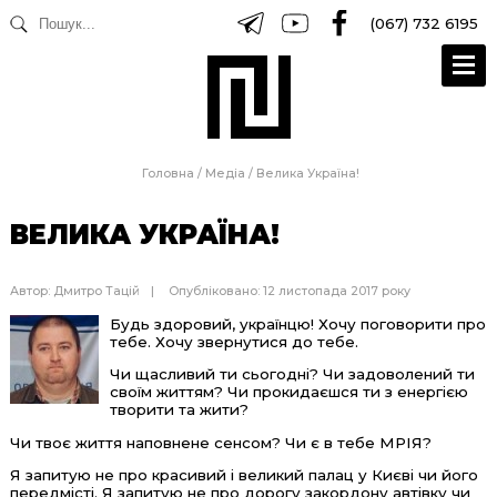
(067) 732 6195
Головна
/
Медіа
/
Велика Україна!
ВЕЛИКА УКРАЇНА!
Автор:
Дмитро Тацій
Опубліковано: 12 листопада 2017 року
Будь здоровий, українцю! Хочу поговорити про
тебе. Хочу звернутися до тебе.
Чи щасливий ти сьогодні? Чи задоволений ти
своїм життям? Чи прокидаєшся ти з енергією
творити та жити?
Чи твоє життя наповнене сенсом? Чи є в тебе МРІЯ?
Я запитую не про красивий і великий палац у Києві чи його
передмісті. Я запитую не про дорогу закордону автівку чи