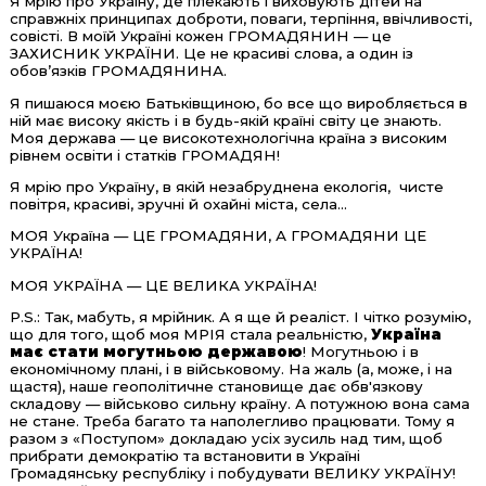
Я мрію про Україну, де плекають і виховують дітей на
справжніх принципах доброти, поваги, терпіння, ввічливості,
совісті. В моїй Україні кожен ГРОМАДЯНИН — це
ЗАХИСНИК УКРАЇНИ. Це не красиві слова, а один із
обов’язків ГРОМАДЯНИНА.
Я пишаюся моєю Батьківщиною, бо все що виробляється в
ній має високу якість і в будь-якій країні світу це знають.
Моя держава — це високотехнологічна країна з високим
рівнем освіти і статків ГРОМАДЯН!
Я мрію про Україну, в якій незабруднена екологія, чисте
повітря, красиві, зручні й охайні міста, села...
МОЯ Україна — ЦЕ ГРОМАДЯНИ, А ГРОМАДЯНИ ЦЕ
УКРАЇНА!
МОЯ УКРАЇНА — ЦЕ ВЕЛИКА УКРАЇНА!
P.S.: Так, мабуть, я мрійник. А я ще й реаліст. І чітко розумію,
що для того, щоб моя МРІЯ стала реальністю,
Україна
має стати могутньою державою
! Могутньою і в
економічному плані, і в військовому. На жаль (а, може, і на
щастя), наше геополітичне становище дає обв'язкову
складову — військово сильну країну. А потужною вона сама
не стане. Треба багато та наполегливо працювати. Тому я
разом з «Поступом» докладаю усіх зусиль над тим, щоб
прибрати демократію та встановити в Україні
Громадянську республіку і побудувати ВЕЛИКУ УКРАЇНУ!