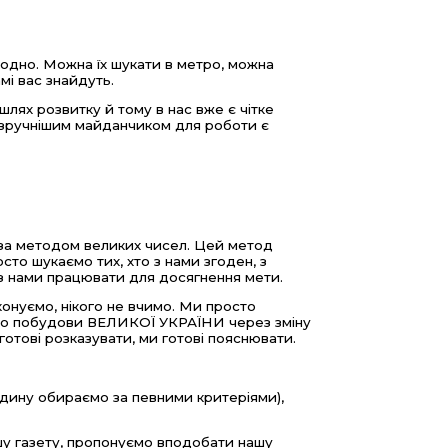
годно. Можна їх шукати в метро, можна
мі вас знайдуть.
ях розвитку й тому в нас вже є чітке
айзручнішим майданчиком для роботи є
 за методом великих чисел. Цей метод
сто шукаємо тих, хто з нами згоден, з
нами працювати для досягнення мети.
конуємо, нікого не вчимо. Ми просто
ь до побудови ВЕЛИКОЇ УКРАЇНИ через зміну
ові розказувати, ми готові пояснювати.
ину обираємо за певними критеріями),
шу газету, пропонуємо вподобати нашу