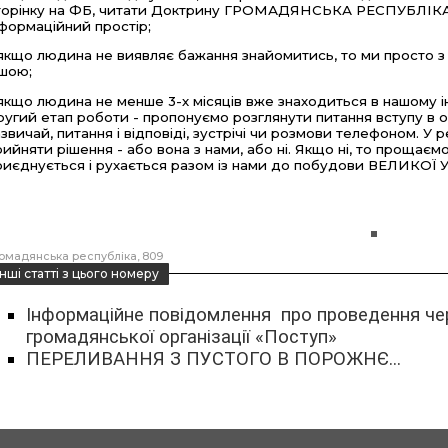
торінку на ФБ, читати Доктрину ГРОМАДЯНСЬКА РЕСПУБЛІКА на 
нформаційний простір;
 якщо людина не виявляє бажання знайомитись, то ми просто з
ншою;
 якщо людина не менше 3-х місяців вже знаходиться в нашому 
ругий етап роботи - пропонуємо розглянути питання вступу в ор
азвичай, питання і відповіді, зустрічі чи розмови телефоном. У 
рийняти рішення - або вона з нами, або ні. Якщо ні, то прощаєм
риєднується і рухається разом із нами до побудови ВЕЛИКОЇ 
омадянська республіка
809
інші статті з цього номеру
Інформаційне повідомлення про проведення чер
громадянської організації «Поступ»
ПЕРЕЛИВАННЯ З ПУСТОГО В ПОРОЖНЄ...