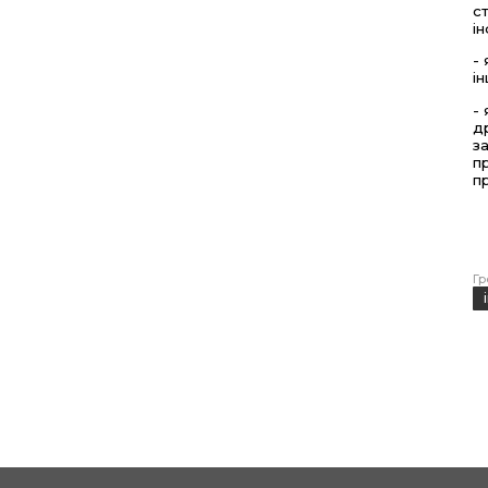
с
і
-
і
-
д
з
п
п
Гр