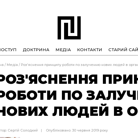
ПОСТУП
ДОКТРИНА
МЕДІА
КОНТАКТИ
СТАРИЙ САЙ
на
/
Медіа
/
Роз'яснення принципу роботи по залученню нових людей в орган
РОЗ'ЯСНЕННЯ ПР
РОБОТИ ПО ЗАЛУ
НОВИХ ЛЮДЕЙ В О
тор:
Сергій Солодкий
Опубліковано: 30 червня 2019 року