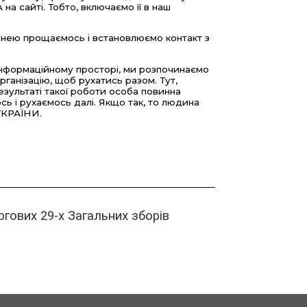
сайті. Тобто, включаємо її в наш
 нею прощаємось і встановлюємо контакт з
інформаційному просторі, ми розпочинаємо
ганізацію, щоб рухатись разом. Тут,
результаті такої роботи особа повинна
ось і рухаємось далі. Якщо так, то людина
УКРАЇНИ.
гових 29-х Загальних зборів