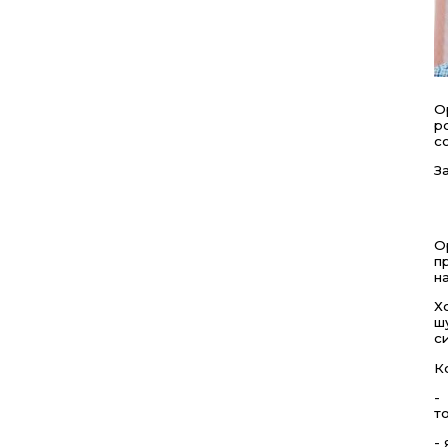
О
р
с
З
О
п
н
Х
ш
с
К
-
т
-