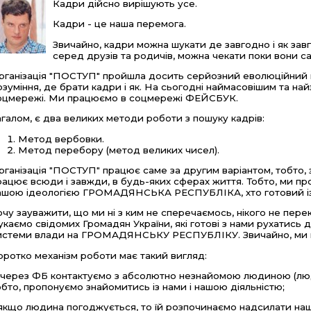
Кадри дійсно вирішують усе.
Кадри - це наша перемога.
Звичайно, кадри можна шукати де завгодно і як зав
серед друзів та родичів, можна чекати поки вони са
рганізація "ПОСТУП" пройшла досить серйозний еволюційний шл
озуміння, де брати кадри і як. На сьогодні наймасовішим та н
оцмережі. Ми працюємо в соцмережі ФЕЙСБУК.
агалом, є два великих методи роботи з пошуку кадрів:
Метод вербовки.
Метод перебору (метод великих чисел).
рганізація "ПОСТУП" працює саме за другим варіантом, тобто,
рацює всюди і завжди, в будь-яких сферах життя. Тобто, ми про
ашою ідеологією ГРОМАДЯНСЬКА РЕСПУБЛІКА, хто готовий із 
очу зауважити, що ми ні з ким не сперечаємось, нікого не пере
укаємо свідомих Громадян України, які готові з нами рухатис
истеми влади на ГРОМАДЯНСЬКУ РЕСПУБЛІКУ. Звичайно, ми гот
оротко механізм роботи має такий вигляд:
 через ФБ контактуємо з абсолютно незнайомою людиною (люд
обто, пропонуємо знайомитись із нами і нашою діяльністю;
 якщо людина погоджується, то їй розпочинаємо надсилати на