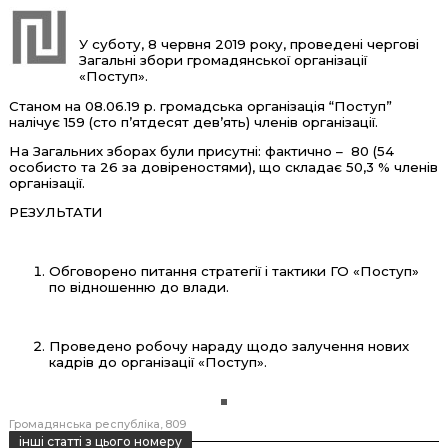
У суботу, 8 червня 2019 року, проведені чергові
Загальні збори громадянської організації
«Поступ».
Станом на 08.06.19 р. громадська організація “Поступ”
налічує 159 (сто п’ятдесят дев’ять) членів організації.
На Загальних зборах були присутні: фактично – 80 (54
особисто та 26 за довіреностями), що складає 50,3 % членів
організації.
РЕЗУЛЬТАТИ
Обговорено питання стратегії і тактики ГО «Поступ»
по відношенню до влади.
Проведено робочу нараду щодо залучення нових
кадрів до організації «Поступ».
Громадянська республіка
809
інші статті з цього номеру