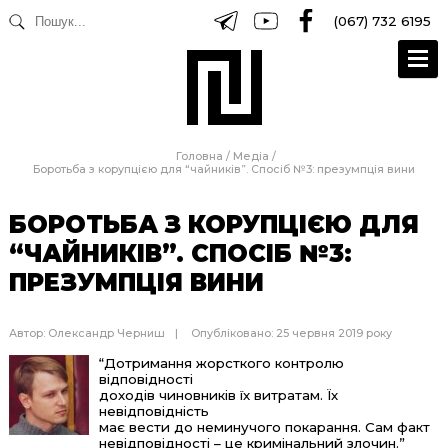
(067) 732 6195
Головна
/
Медіа
/
Боротьба з корупцією для “чайників”. Спосіб №3: презумпція вини
БОРОТЬБА З КОРУПЦІЄЮ ДЛЯ
“ЧАЙНИКІВ”. СПОСІБ №3:
ПРЕЗУМПЦІЯ ВИНИ
Автор:
Олександр Черниш
Опубліковано: 25 червня 2019 року
“Дотримання жорсткого контролю
відповідності
доходів чиновників їх витратам. Їх
невідповідність
має вести до неминучого покарання. Сам факт
невідповідності – це кримінальний злочин.”