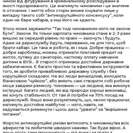
чином від фігурування в кримінальному розслідуванні в
якості підозрюваного. Це знатимуть чиновники і це знатиме
їх оточення. І життя обох сторін зможе існувати лише у
випадку такого собі “антикорупційного консенсусу”, коли
один не бере хабарів, а інші його не здають.
Хтось може зауважити: “Так тоді чиновником ніхто не захоче
бути”. Захоче. Як тільки зарплата чиновника стане в 2-3 рази
вищою за середній рівень по країні — захочуть і будуть.
Адже на держслужбу йдуть, переважно, не для того, щоб
брати хабарі. Це така ж робота, як і інша. Добре працюєш —
добре заробляєш, можеш отримати пільговий кредит на
житло, путівку до санаторію, часткову оплату навчання
дитини в ВУЗі... В старості отримаєш достойне державне
забезпечення. Є багато простих та ефективних інструментів
того, як зробити привабливою державну службу і без
корупційної складової. Не всі люди винахідливі, володіють
бізнесовою “чуйкою”, або вміють самі створити собі робоче
місце завдяки ремеслу. Чиновник — це людина, яка виконує
інструкції. Багато людей, які від природи хороші виконавці,
які хочуть стабільності. От такі й потрібні на 70% посад на
держслужбі. Якщо вони розумітимуть, що, чесно працюючи,
матимуть достойне майбутнє — ніхто, навіть, не
задумається ризикнути і щось десь “урвати” за “вирішення
питання”.
Жорсткі антикорупційні умови витиснять з чиновництва всіх
аферистів та любителів швидкої наживи. Так буде вірно. А
якщо хтось таки просочиться — під руки і за грати з