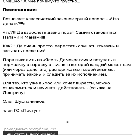
Смешно? А мне почему-то грустно...
Послесловие
:
Возникает классический закономерный вопрос – «Что
делать?!!!»
Что?!!! Да взрослеть давно пора!!! Самим становиться
Папами и Мамами!!!
Как?!!! Да очень просто: перестать слушать «сказки» и
засыпать после них!
Пора выходить из «Ясель Демократии» и вступать в
нормальную взрослую жизнь, в которой каждый может сам
(или через делегата) распоряжаться своей жизнью,
принимать законы и следить за их исполнением.
Для тех, кто уже вырос или хочет вырасти, можно
ознакомиться и начинать действовать - (ссылка на
Доктрину)
Олег Шушпанников,
член ГО «Поступ»
Громадянська республіка
797
інші статті з цього номеру