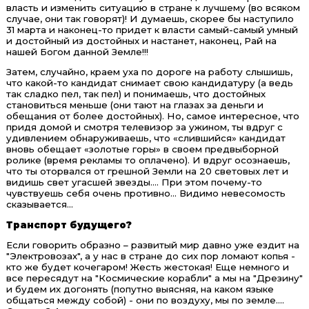
власть и изменить ситуацию в стране к лучшему (во всяком
случае, они так говорят)! И думаешь, скорее бы наступило
31 марта и наконец-то придет к власти самый-самый умный
и достойный из достойных и настанет, наконец, Рай на
нашей Богом данной Земле!!!
Затем, случайно, краем уха по дороге на работу слышишь,
что какой-то кандидат снимает свою кандидатуру (а ведь
так сладко пел, так пел) и понимаешь, что достойных
становиться меньше (они тают на глазах за деньги и
обещания от более достойных). Но, самое интересное, что
придя домой и смотря телевизор за ужином, ты вдруг с
удивлением обнаруживаешь, что «слившийся» кандидат
вновь обещает «золотые горы» в своем предвыборной
ролике (время рекламы то оплачено). И вдруг осознаешь,
что ты оторвался от грешной Земли на 20 световых лет и
видишь свет угасшей звезды.… При этом почему-то
чувствуешь себя очень противно… Видимо невесомость
сказывается…
Транспорт
будущего
?
Если говорить образно – развитый мир давно уже ездит на
"Электровозах", а у нас в стране до сих пор ломают копья -
кто же будет кочегаром! Жесть жестокая! Еще немного и
все пересядут на "Космические корабли" а мы на "Дрезину"
и будем их догонять (попутно выясняя, на каком языке
общаться между собой) - они по воздуху, мы по земле....