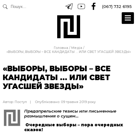
(067) 732 6195
Головна
/
Медіа
/
«ВЫБОРЫ, ВЫБОРЫ – ВСЕ КАНДИДАТЫ … ИЛИ СВЕТ УГАСШЕЙ ЗВЕЗДЫ»
«ВЫБОРЫ, ВЫБОРЫ – ВСЕ
КАНДИДАТЫ … ИЛИ СВЕТ
УГАСШЕЙ ЗВЕЗДЫ»
Автор:
Поступ
Опубліковано: 09 травня 2019 року
Предапрельские
тезисы
или
письменные
размышления
о
сущем…
Очередные
выборы
–
пора
очередных
сказок
!