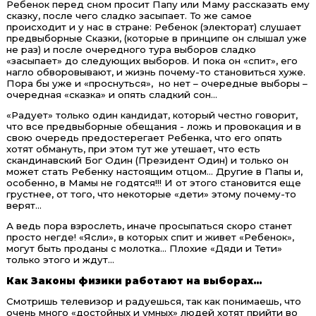
Ребенок перед сном просит Папу или Маму рассказать ему
сказку, после чего сладко засыпает. То же самое
происходит и у нас в стране: Ребенок (электорат) слушает
предвыборные Сказки, (которые в принципе он слышал уже
не раз) и после очередного тура выборов сладко
«засыпает» до следующих выборов. И пока он «спит», его
нагло обворовывают, и жизнь почему-то становиться хуже.
Пора бы уже и «проснуться», но нет – очередные выборы –
очередная «сказка» и опять сладкий сон…
«Радует» только один кандидат, который честно говорит,
что все предвыборные обещания - ложь и провокация и в
свою очередь предостерегает Ребенка, что его опять
хотят обмануть, при этом тут же утешает, что есть
скандинавский Бог Один (Президент Один) и только он
может стать Ребенку настоящим отцом… Другие в Папы и,
особенно, в Мамы не годятся!!! И от этого становится еще
грустнее, от того, что некоторые «дети» этому почему-то
верят…
А ведь пора взрослеть, иначе просыпаться скоро станет
просто негде! «Ясли», в которых спит и живет «Ребенок»,
могут быть проданы с молотка… Плохие «Дяди и Тети»
только этого и ждут…
Как
Законы
физики
работают
на
выборах…
Смотришь телевизор и радуешься, так как понимаешь, что
очень много «достойных и умных» людей хотят прийти во