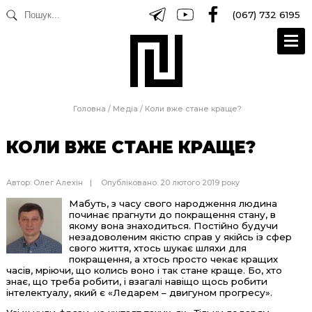
(067) 732 6195
Головна
/
Медіа
/
Коли вже стане краще?
КОЛИ ВЖЕ СТАНЕ КРАЩЕ?
Автор:
Олег Алехін
Опубліковано: 20 лютого 2019 року
Мабуть, з часу свого народження людина
починає прагнути до покращення стану, в
якому вона знаходиться. Постійно будучи
незадоволеним якістю справ у якійсь із сфер
свого життя, хтось шукає шляхи для
покращення, а хтось просто чекає кращих
часів, мріючи, що колись воно і так стане краще. Бо, хто
знає, що треба робити, і взагалі навіщо щось робити
інтелектуалу, який є «Ледарем – двигуном прогресу».