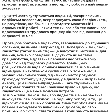
Усі ж чули фрази, на кшталт таких, як «Тільки ледарям
приходять ідеї, як виконати нестерпну роботу з найменшим
зусиллям».
І у житті часто зустрічаються люди, які, прикриваючись
подібними висловами, виправдовують свою бездіяльність,
не розуміючи, що бажання протидіяти монотонній і
одноманітній роботі шляхом технічного або технологічного
вдосконалення трудового процесу ніякого відношення до
ледачості не має.
Проте, розібратись з ледачістю, звернувшись до тлумачних
словників, не вийде. Наприклад, за Вікіпедією: «Лінь, лінощі,
лінивство (також лінивість) — це відсутність мотивацій для
вчинків, активної поведінки. Відсутність чи нестача
працелюбства, віддавання переваги необтяжливому
дозвіллю над трудовою діяльністю. Традиційно
розцінюється як вада, оскільки вважається, що лінивий
індивідуум є нахлібником суспільства. У той же час, в
умовах інтенсивної праці, під «лінню» часто розуміють
природну потребу у відпочинку, у відновленні витраченої
енергії, що є цілком виправданим». Таке тлумачення не
розкриває поняття "Лінь" і залишає право на думку, що
лінуватись - це майже людська потреба.
То що ж таке Лінь? А Лінь, або ледачість це - небажання
виконувати свій обов’язок. Не будь-яку роботу, а ту, що
відноситься до ваших обов’язків. Саме тих обов’язків, які ви
повинні виконувати по відношенню до себе, до своїх
близьких, до суспільства та країни. І коли замість виконання