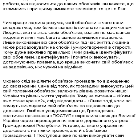
роботи, яка відноситься до ваших обов’язків, ви кажете, що
втомились і при цьому вмикаєте телевізор, то це і є Лінь.
Чим краще людина розуміє, які її обов’язки, з чого вони
складаються, тим більше шансів їх виконати кращим чином.
Людина, яка не знає своїх обов’язків, взагалі не має шансів
подолати лінь і має багато шансів залишись нещасною.
Лише виконавши всі свої обов’язки під час життя, людина
може розраховувати на спокій і умиротворення в старості.
Тому дуже важливо правильно і чим раніше ідентифікувати
свої обов’язки. Ідентифікувати і почати їх виконувати,
дотримуючись правила, що краще виконати свій обов’язок
на задовільно, ніж чужий на відмінно.
Окремо слід виділити обов’язок громадян по відношенню
до своєї країни. Саме від того, як громадяни виконують цей
свій головний обов’язок, залежить рівень розвитку нашої
України та рівень життя українців. Тому на питання – «Коли
вже стане краще?», слід відповідати – «Лише тоді, коли всі
почнуть виконувати свій обов’язок по відношенню до
держави». Глибоко усвідомлюючи це, Громадсько-
політична організація «ПОСТУП» окреслила шлях до Великої
України через впровадження нового державного устрою –
Громадянської Республіки. Устрою, за якого управління
державою є не тільки правом, але й обов’язком
громадянина. І Поступовці вже почали виконувати свій