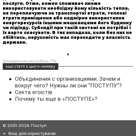
послуги. Отже, кожен споживач зможе
використовувати необхідну йому кількість тепла,
не переплачуючи за транспортні втрати, теплові
втрати приміщення або надмірне використання
енергоресурсів іншими мешканцями його будинку
чи підїзду. Субсидії при такій системі не потрібні і
їх варто скасувати. В тих випадках, коли без них не
обійтись, нерухомість має переходити у власність
держави.
Громадянська республіка
774
інші статті з цього номеру
Объединения с организациями. Зачем и
вокруг чего? Нужны ли они "ПОСТУПУ"?
Секта егоїстів
Почему ты еще в «ПОСТУПЕ»?
© 2001-2026 Поступ
Вхід для користувачів