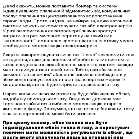
Деякі скажуть, можна поставити бойлер та систему
індивідуального опалення й відмовитись від комунальних
послуг опалення та централізованого водопостачання
гарячої води. Проте ця ідея, не найкраща, адже автономні
системи можуть використовувати газ або електроенергію.
У разі використання електроенергії значно зростуть
витрати, а в разі масового переходу на такий вид
“автономності”, додатково зросте плата за елетрику через
необхідність модернізацію електромережі.
Якщо ж використовувати лише газ, “легко” зекономити теж
не вдастся, адже для нормальної роботи таких систем та
газовідведення в інших абонентів мережі в системі завжди
має підтримуватися певній тиск. Тобто, при збільшенні
кількості “автономних” абонентів виникне необхідність у
збільшенні пропускної здатності транспортних мереж, їх
модернізації, що не буде сприяти здешевленню газу.
Наразі логічним шляхом розвитку буде збільшення обсягу
видобутку природнього газу. Водночас держава має
терміново зайнятись глибокою модернізацію старого
житлового фонду. Зрозуміло, що на це потрібні кошти, тому
ціна на енергоносії не може бути низькою.
При цьому всьому, обов'язково має бути
індивідуальний облік тепла й газу, а користувач
повинен мати можливість регулювати їх обсяг, що
дасть змогу сплачувати лише за отримані ним