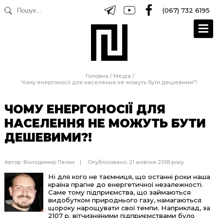
(067) 732 6195
Головна
/
Медіа
/
Чому енергоносії для населення не можуть бути дешевими?!
ЧОМУ ЕНЕРГОНОСІЇ ДЛЯ
НАСЕЛЕННЯ НЕ МОЖУТЬ БУТИ
ДЕШЕВИМИ?!
Автор:
Володимир Пелих
Опубліковано: 21 жовтня 2018 року
Ні для кого не таємниця, що останні роки наша
країна прагне до енергетичної незалежності.
Саме тому підприємства, що займаються
видобутком природнього газу, намагаються
щороку нарощувати свої темпи. Наприклад, за
2107 р. вітчизняними підприємствами було