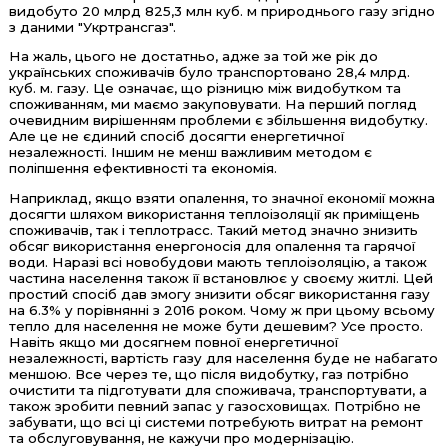
видобуто 20 млрд 825,3 млн куб. м природнього газу згідно
з даними "Укртрансгаз".
На жаль, цього не достатньо, адже за той же рік до
українських споживачів було транспортовано 28,4 млрд.
куб. м. газу. Це означає, що різницю між видобутком та
споживанням, ми маємо закуповувати. На перший погляд
очевидним вирішенням проблеми є збільшення видобутку.
Але це не єдиний спосіб досягти енергетичної
незалежності. Іншим не менш важливим методом є
поліпшення ефективності та економія.
Наприклад, якщо взяти опалення, то значної економії можна
досягти шляхом використання теплоізоляції як приміщень
споживачів, так і теплотрасс. Такий метод значно знизить
обсяг використання енергоносія для опалення та гарячої
води. Наразі всі новобудови мають теплоізоляцію, а також
частина населення також її встановлює у своєму житлі. Цей
простий спосіб дав змогу знизити обсяг використання газу
на 6.3% у порівнянні з 2016 роком. Чому ж при цьому всьому
тепло для населення не може бути дешевим? Усе просто.
Навіть якщо ми досягнем повної енергетичної
незалежності, вартість газу для населення буде не набагато
меншою. Все через те, що після видобутку, газ потрібно
очистити та підготувати для споживача, транспортувати, а
також зробити певний запас у газосховищах. Потрібно не
забувати, що всі ці системи потребують витрат на ремонт
та обслуговування, не кажучи про модернізацію.