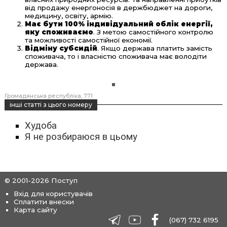
від продажу енергоносія в держбюджет на дороги,
медицину, освіту, армію.
Має бути 100% індивідуальний облік енергії,
яку споживаємо
. З метою самостійного контролю
та можливості самостійної економії.
Відміну субсидій
. Якщо держава платить замість
споживача, то і власністю споживача має володіти
держава.
Громадянська республіка
771
інші статті з цього номеру
Худоба
Я не розбираюся в цьому
© 2001-2026 Поступ
Вхід для користувачів
Сплатити внески
Карта сайту
(067) 732 6195