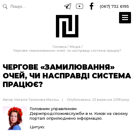
(067) 732 6195
Головна
/
Медіа
/
Чергове «замилювання» очей, чи насправді система працює?
ЧЕРГОВЕ «ЗАМИЛЮВАННЯ»
ОЧЕЙ, ЧИ НАСПРАВДІ СИСТЕМА
ПРАЦЮЄ?
Автор:
Наталія Троянова-Малош
Опубліковано: 25 вересня 2018 року
Головним управлінням
Держпродспоживслужби в м. Києві на своєму
порталі оприлюднено інформацію.
Цитую: