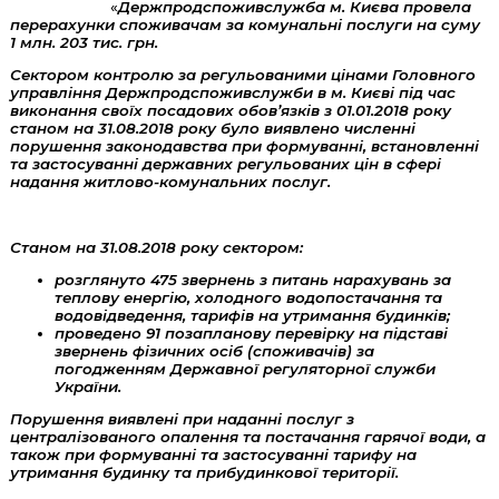
«
Держпродспоживслужба м. Києва провела
перерахунки споживачам за комунальні послуги на суму
1 млн. 203 тис. грн.
Сектором контролю за регульованими цінами Головного
управління Держпродспоживслужби в м. Києві під час
виконання своїх посадових обов’язків з 01.01.2018 року
станом на 31.08.2018 року було виявлено численні
порушення законодавства при формуванні, встановленні
та застосуванні державних регульованих цін в сфері
надання житлово-комунальних послуг.
Станом на 31.08.2018 року сектором:
розглянуто 475 звернень з питань нарахувань за
теплову енергію, холодного водопостачання та
водовідведення, тарифів на утримання будинків;
проведено 91 позапланову перевірку на підставі
звернень фізичних осіб (споживачів) за
погодженням Державної регуляторної служби
України.
Порушення виявлені при наданні послуг з
централізованого опалення та постачання гарячої води, а
також при формуванні та застосуванні тарифу на
утримання будинку та прибудинкової території.