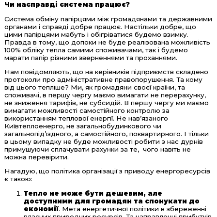
Чи насправд
і система працює?
Система обміну папірцями між громадянами та державними
органами і справді добре працює. Настільки добре, що
цими папірцями мабуть і обігріватися будемо взимку.
Правда в тому, що допоки не буде реалізована можливість
100% обліку тепла самими споживачами, так і будемо
марати папір різними зверненнями та проханнями.
Нам повідомляють, що на керівників підприємств складено
протоколи про адміністративне правопорушення. Та кому
від цього тепліше? Ми, як громадяни своєї країни, та
споживачі, в першу чергу маємо вимагати не перерахунку,
не зниження тарифів, не субсидій. В першу чергу ми маємо
вимагати можливості самостійного контролю за
використанням теплової енергії. Не нав’язаного
Київтеплоенерго, не загальнобудинкового чи
загальнопід’їздного, а самостійного, поквартирного. І тільки
в цьому випадку не буде можливості робити з нас дурнів
примушуючи сплачувати рахунки за те, чого навіть не
можна перевірити.
Нагадую, що політика організації з приводу енергоресурсів
є такою:
Тепло не може бути дешевим, але
доступними для громадян та спонукати до
економії
. Мета енергетичної політики в збереженні
власних природних ресурсів. Та направленні прибутків