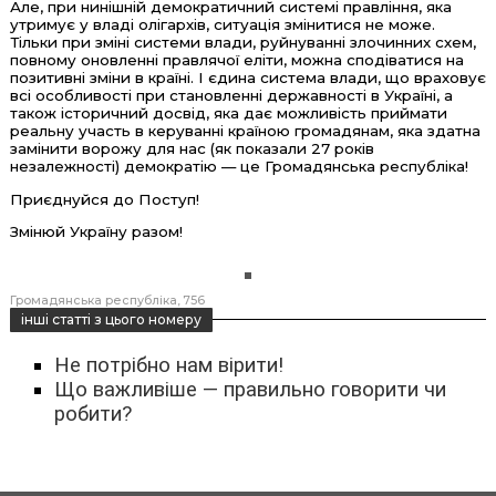
Але, при нинішній демократичний системі правління, яка
утримує у владі олігархів, ситуація змінитися не може.
Тільки при зміні системи влади, руйнуванні злочинних схем,
повному оновленні правлячої еліти, можна сподіватися на
позитивні зміни в країні. І єдина система влади, що враховує
всі особливості при становленні державності в Україні, а
також історичний досвід, яка дає можливість приймати
реальну участь в керуванні країною громадянам, яка здатна
замінити ворожу для нас (як показали 27 років
незалежності) демократію — це Громадянська республіка!
Приєднуйся до Поступ!
Змінюй Україну разом!
Громадянська республіка
756
інші статті з цього номеру
Не потрібно нам вірити!
Що важливіше — правильно говорити чи
робити?