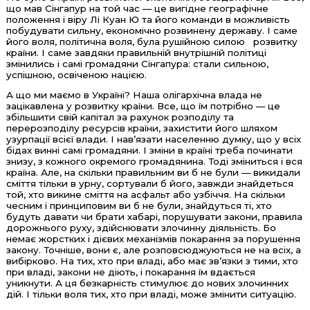
що мав Сінгапур на той час — це вигідне географічне
положення і віру Лі Куан Ю та його команди в можливість
побудувати сильну, економічно розвинену державу. І саме
його воля, політична воля, була рушійною силою розвитку
країни. І саме завдяки правильній внутрішній політиці
змінились і самі громадяни Сінгапура: стали сильною,
успішною, освіченою нацією.
А що ми маємо в Україні? Наша олігархічна влада не
зацікавлена у розвитку країни. Все, що їм потрібно — це
збільшити свій капітал за рахунок розподілу та
перерозподілу ресурсів країни, захистити його шляхом
узурпації всієї влади. І нав’язати населенню думку, що у всіх
бідах винні самі громадяни. І зміни в країні треба починати
знизу, з кожного окремого громадянина. Тоді зміниться і вся
країна. Але, на скільки правильним ви б не були — викидали
сміття тільки в урну, сортували б його, завжди знайдеться
той, хто викине сміття на асфальт або узбіччя. На скільки
чесним і принциповим ви б не були, знайдуться ті, хто
будуть давати чи брати хабарі, порушувати закони, правила
дорожнього руху, здійснювати злочинну діяльність. Бо
немає жорстких і дієвих механізмів покарання за порушення
закону. Точніше, вони є, але розповсюджуються не на всіх, а
вибірково. На тих, хто при владі, або має зв’язки з тими, хто
при владі, закони не діють, і покарання їм вдається
уникнути. А ця безкарність стимулює до нових злочинних
дій. І тільки воля тих, хто при владі, може змінити ситуацію.