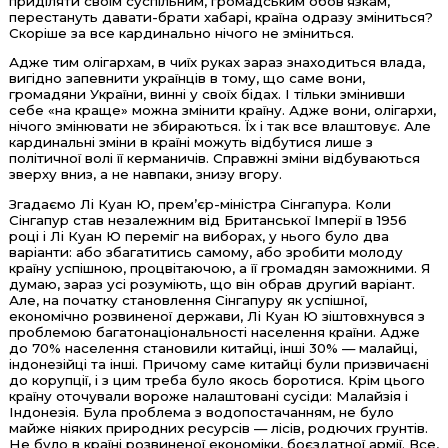
приділяти своїм суспільним, громадським обов‘язкам,
перестануть давати-брати хабарі, країна одразу зміниться?
Скоріше за все кардинально нічого не зміниться.
Адже тим олігархам, в чиїх руках зараз знаходиться влада,
вигідно запевнити українців в тому, що саме вони,
громадяни України, винні у своїх бідах. І тільки змінивши
себе «на краще» можна змінити країну. Адже вони, олігархи,
нічого змінювати не збираються. Їх і так все влаштовує. Але
кардинальні зміни в країні можуть відбутися лише з
політичної волі її керманичів. Справжні зміни відбуваються
зверху вниз, а не навпаки, знизу вгору.
Згадаємо Лі Куан Ю, прем’єр-міністра Сінгапура. Коли
Сінгапур став незалежним від Британської Імперії в 1956
році і Лі Куан Ю переміг на виборах, у нього було два
варіанти: або збагатитись самому, або зробити молоду
країну успішною, процвітаючою, а її громадян заможними. Я
думаю, зараз усі розуміють, що він обрав другий варіант.
Але, на початку становлення Сінгапуру як успішної,
економічно розвиненої держави, Лі Куан Ю зіштовхнувся з
проблемою багатонаціональності населення країни. Адже
до 70% населення становили китайці, інші 30% — малайці,
індонезійці та інші. Причому саме китайці були призвичаєні
до корупції, і з цим треба було якось боротися. Крім цього
країну оточували вороже налаштовані сусіди: Малайзія і
Індонезія. Була проблема з водопостачанням, не було
майже ніяких природних ресурсів — лісів, родючих грунтів.
Не було в країні розвиненої економіки, боєздатної армії. Все,