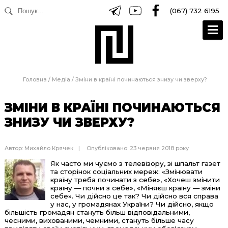
(067) 732 6195
Головна
/
Медіа
/
Зміни в країні починаються знизу чи зверху?
ЗМІНИ В КРАЇНІ ПОЧИНАЮТЬСЯ
ЗНИЗУ ЧИ ЗВЕРХУ?
Автор:
Михайло Крячек
Опубліковано: 23 червня 2018 року
Як часто ми чуємо з телевізору, зі шпальт газет
та сторінок соціальних мереж: «Змінювати
країну треба починати з себе», «Хочеш змінити
країну — почни з себе», «Міняєш країну — зміни
себе». Чи дійсно це так? Чи дійсно вся справа
у нас, у громадянах України? Чи дійсно, якщо
більшість громадян стануть більш відповідальними,
чесними, вихованими, чемними, стануть більше часу