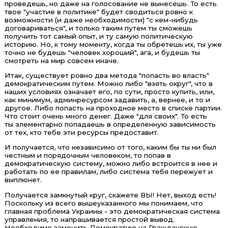
проведешь, но даже на голосование не вынесешь. То есть
твое "участие в политике" будет сводиться ровно к
возможности (и даже необходимости) "с кем-нибудь
договариваться", и только таким путем ты сможешь
получить тот самый опыт, и ту самую политическую
историю. Но, к тому моменту, когда ты обретешь их, ты уже
точно не будешь "человек хороший", ага, и будешь ты
смотреть на мир совсем иначе.
Итак, существует ровно два метода "попасть во власть"
демократическим путем. Можно либо "взять округ", что в
наших условиях означает его, по сути, просто купить, или,
как минимум, админресурсом задавить, а, вернее, и то и
другое. Либо попасть на проходное место в списке партии.
Что стоит очень много денег. Даже "для своих". То есть
ты элементарно попадаешь в определенную зависимость
от тех, кто тебе эти ресурсы предоставит.
И получается, что независимо от того, каким бы ты ни был
честным и порядочным человеком, то попав в
демократическую систему, можно либо встроится в нее и
работать по ее правилам, либо система тебя пережует и
выплюнет.
Получается замкнутый круг, скажете ВЫ! Нет, выход есть!
Поскольку из всего вышеуказанного мы понимаем, что
главная проблема Украины - это демократическая система
управления, то напрашивается простой вывод.
Необходимо заменить Демократию на Гражданскую