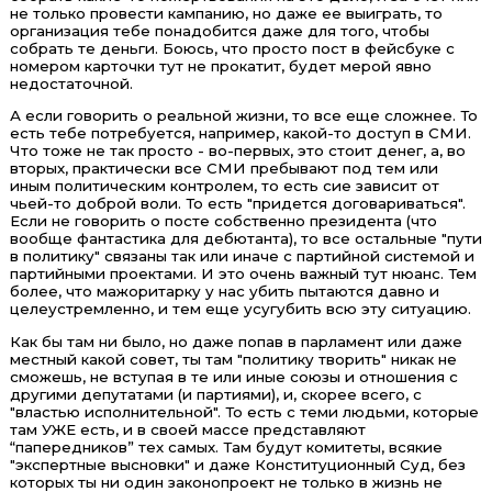
не только провести кампанию, но даже ее выиграть, то
организация тебе понадобится даже для того, чтобы
собрать те деньги. Боюсь, что просто пост в фейсбуке с
номером карточки тут не прокатит, будет мерой явно
недостаточной.
А если говорить о реальной жизни, то все еще сложнее. То
есть тебе потребуется, например, какой-то доступ в СМИ.
Что тоже не так просто - во-первых, это стоит денег, а, во
вторых, практически все СМИ пребывают под тем или
иным политическим контролем, то есть сие зависит от
чьей-то доброй воли. То есть "придется договариваться".
Если не говорить о посте собственно президента (что
вообще фантастика для дебютанта), то все остальные "пути
в политику" связаны так или иначе с партийной системой и
партийными проектами. И это очень важный тут нюанс. Тем
более, что мажоритарку у нас убить пытаются давно и
целеустремленно, и тем еще усугубить всю эту ситуацию.
Как бы там ни было, но даже попав в парламент или даже
местный какой совет, ты там "политику творить" никак не
сможешь, не вступая в те или иные союзы и отношения с
другими депутатами (и партиями), и, скорее всего, с
"властью исполнительной". То есть с теми людьми, которые
там УЖЕ есть, и в своей массе представляют
“папередников” тех самых. Там будут комитеты, всякие
"экспертные высновки" и даже Конституционный Суд, без
которых ты ни один законопроект не только в жизнь не