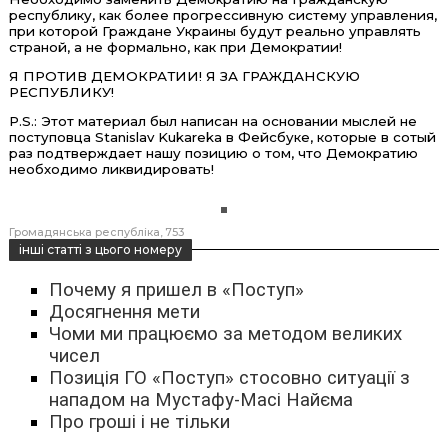
республику, как более прогрессивную систему управления,
при которой Граждане Украины будут реально управлять
страной, а не формально, как при Демократии!
Я ПРОТИВ ДЕМОКРАТИИ! Я ЗА ГРАЖДАНСКУЮ
РЕСПУБЛИКУ!
P.S.: Этот материал был написан на основании мыслей не
поступовца Stanislav Kukareka в Фейсбуке, которые в сотый
раз подтверждает нашу позицию о том, что Демократию
необходимо ликвидировать!
Громадянська республіка
753
інші статті з цього номеру
Почему я пришел в «Поступ»
Досягнення мети
Чоми ми працюємо за методом великих
чисел
Позиція ГО «Поступ» стосовно ситуації з
нападом на Мустафу-Масі Найєма
Про гроші і не тільки