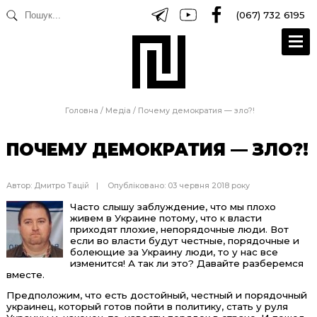
(067) 732 6195
Головна
/
Медіа
/
Почему демократия — зло?!
ПОЧЕМУ ДЕМОКРАТИЯ — ЗЛО?!
Автор:
Дмитро Тацій
Опубліковано: 03 червня 2018 року
Часто слышу заблуждение, что мы плохо
живем в Украине потому, что к власти
приходят плохие, непорядочные люди. Вот
если во власти будут честные, порядочные и
болеющие за Украину люди, то у нас все
изменится! А так ли это? Давайте разберемся
вместе.
Предположим, что есть достойный, честный и порядочный
украинец, который готов пойти в политику, стать у руля