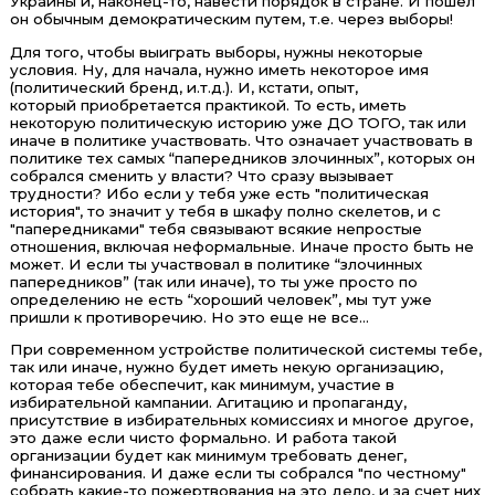
Украины и, наконец-то, навести порядок в стране. И пошел
он обычным демократическим путем, т.е. через выборы!
Для того, чтобы выиграть выборы, нужны некоторые
условия. Ну, для начала, нужно иметь некоторое имя
(политический бренд, и.т.д.). И, кстати, опыт,
который приобретается практикой. То есть, иметь
некоторую политическую историю уже ДО ТОГО, так или
иначе в политике участвовать. Что означает участвовать в
политике тех самых “папередников злочинных”, которых он
собрался сменить у власти? Что сразу вызывает
трудности? Ибо если у тебя уже есть "политическая
история", то значит у тебя в шкафу полно скелетов, и с
"папередниками" тебя связывают всякие непростые
отношения, включая неформальные. Иначе просто быть не
может. И если ты участвовал в политике “злочинных
папередников” (так или иначе), то ты уже просто по
определению не есть “хороший человек”, мы тут уже
пришли к противоречию. Но это еще не все...
При современном устройстве политической системы тебе,
так или иначе, нужно будет иметь некую организацию,
которая тебе обеспечит, как минимум, участие в
избирательной кампании. Агитацию и пропаганду,
присутствие в избирательных комиссиях и многое другое,
это даже если чисто формально. И работа такой
организации будет как минимум требовать денег,
финансирования. И даже если ты собрался "по честному"
собрать какие-то пожертвования на это дело, и за счет них