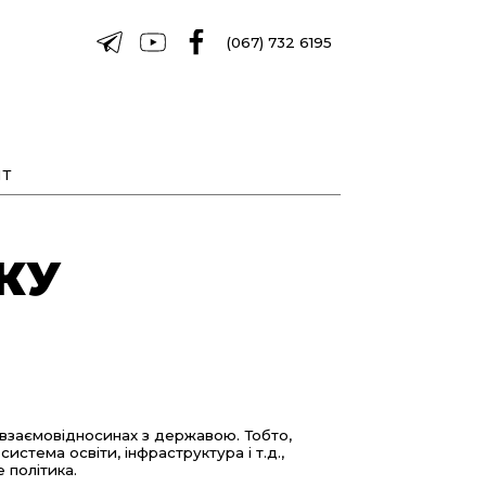
(067) 732 6195
Т
КУ
у взаємовідносинах з державою. Тобто,
истема освіти, інфраструктура і т.д.,
все це політика.