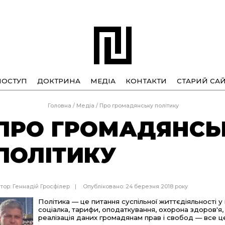
ПОСТУП
ДОКТРИНА
МЕДІА
КОНТАКТИ
СТАРИЙ САЙ
Головна
/
Медіа
/
Про громадянську політику
ПРО ГРОМАДЯНСЬ
ПОЛІТИКУ
тор:
Геннадій Гросфілер
Опубліковано: 24 березня 2018 року
Політика — це питання суспільної життєдіяльності 
соціалка, тарифи, оподаткування, охорона здоров'я, с
реалізація даних громадянам прав і свобод — 