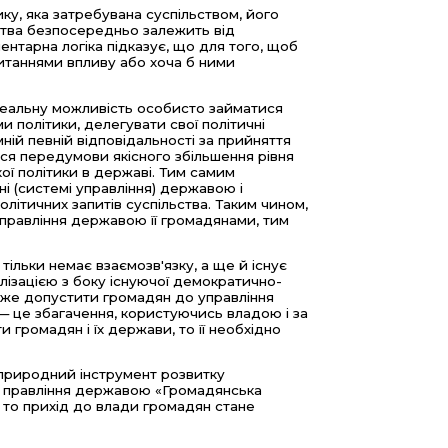
тику, яка затребувана суспільством, його
ьства безпосередньо залежить від
ентарна логіка підказує, що для того, щоб
питаннями впливу або хоча б ними
реальну можливість особисто займатися
и політики, делегувати свої політичні
й певній відповідальності за прийняття
ься передумови якісного збільшення рівня
кої політики в державі. Тим самим
і (системі управління) державою і
ітичних запитів суспільства. Таким чином,
управління державою її громадянами, тим
 тільки немає взаємозв'язку, а ще й існує
алізацією з боку існуючої демократично-
може допустити громадян до управління
 — це збагачення, користуючись владою і за
 громадян і їх держави, то її необхідно
 природний інструмент розвитку
а правління державою «Громадянська
, то прихід до влади громадян стане