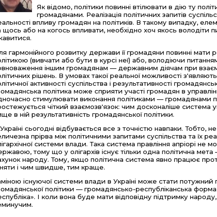
Як відомо, політики повинні втілювати в дію ту полі
громадянами. Реалізація політичних запитів суспіл
еальності впливу громадян на політиків. В такому випадку, елем
а щось або на когось впливати, необхідно хоч якось володіти 
ікавитися.
ля гармонійного розвитку держави її громадяни повинні мати 
олітикою (вивчати або бути в курсі неї) або, володіючи питанням
овноваження іншим громадянам — державним діячам при взаємні
олітичних рішень. В умовах такої реальної можливості з'являют
олітичної активності суспільства і результативності громадянсь
ромадянська політика може сприяти участі громадян в управлінн
дночасно стимулювати виконання політиками — громадянами пол
ростежується чіткий взаємозв'язок: чим досконаліше система 
ище в ній результативність громадянської політики.
 Україні сьогодні відбувається все з точністю навпаки. Тобто, не
еличезна прірва між політичними запитами суспільства та їх ре
лігархічної системи влади. Така система правління апріорі не 
ержавою, тому що у олігархів існує тільки одна політична мета
ахунок народу. Тому, якщо політична система явно працює проти
іняти і чим швидше, тим краще.
аміною існуючої системи влади в Україні може стати потужний
ромадянської політики — громадянсько-республіканська форм
еспубліка». І коли вона буде мати відповідну підтримку народу
еминучим.