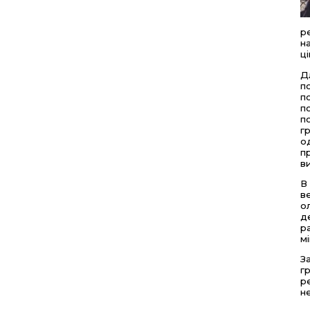
р
н
ц
Д
п
п
п
п
г
о
п
в
В
в
о
д
р
м
З
г
р
н