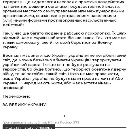
тероризм. Це «идеология насилия и практика воздействия
на принятие решения органами государственной власти,
органами местного самоуправления или международными
организациями, связанные с устрашением населения и
(или) иными формами противоправных насильственных
действий».
Так, у нас ще багато людей із рабською психологією. Їх шлях
відомий. Але в Україні набагато більше інших. Тих, хто має не
тільки самоповагу, але й готовий боротись за Велику
Україну.
Весь світ має знати, що Україні і українцям не потрібен такий
світ, де можна безкарно вбивати українців і тероризувати
український народ. І якщо світ не буде реагувати на
терористів, бо буде боятись, що терорист розв’яже ядерну
війну, то не потрібен такий світ. Ніхто не має права жити,
якщо Україна і українці не будуть мати права на життя! Або
Україна і її народ мають жити, або має настати кінець
цивілізації!
Переможемо.
ЗА ВЕЛИКУ УКРАЇНУ!
Громадянська республіка
Війна з Росією
979
інші статті з цього номеру