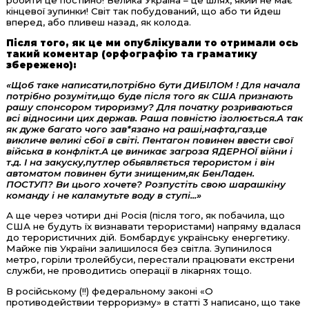
робити це постійно! Велика Україна – це шлях, який не має
кінцевої зупинки! Світ так побудований, що або ти йдеш
вперед, або пливеш назад, як колода.
Після того, як це ми опублікували то отримали ось
такий коментар (орфографію та граматику
збережено):
«Щоб таке написати,потрібно бути ДИБІЛОМ ! Для начала
потрібно розуміти,що буде після того як США признають
рашу спонсором тироризму? Для початку розриваються
всі відносини цих держав. Раша повністю ізолюється.А так
як дуже багато чого зав*язано на раші,нафта,газ,це
викличе великі сбої в світі. Пентагон повинен ввести свої
війська в конфлікт.А це виникає загроза ЯДЕРНОЇ війни і
т.д. І на закуску,путлер обьявляється терористом і він
автоматом повинен бути знищеним,як БенЛаден.
ПОСТУП? Ви цього хочете? Розпустіть свою шарашкіну
команду і не каламутьте воду в ступі...»
А ще через чотири дні Росія (після того, як побачила, що
США не будуть їх визнавати терористами) напряму вдалася
до терористичних дій. Бомбардує українську енергетику.
Майже пів України залишилося без світла. Зупинилося
метро, горіли тролейбуси, перестали працювати екстрени
служби, не проводитись операції в лікарнях тощо.
В російському (!!) федеральному законі «О
противодействии терроризму» в статті 3 написано, що таке