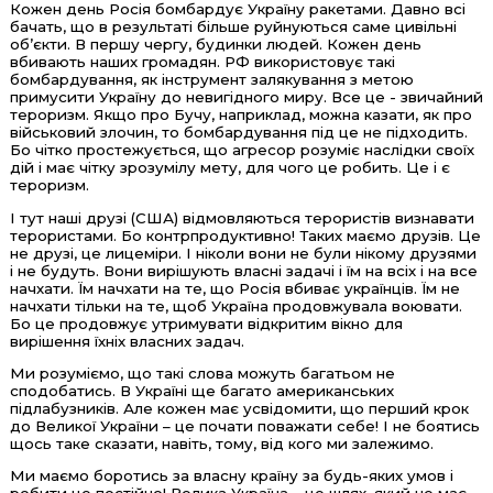
Кожен день Росія бомбардує Україну ракетами. Давно всі
бачать, що в результаті більше руйнуються саме цивільні
об’єкти. В першу чергу, будинки людей. Кожен день
вбивають наших громадян. РФ використовує такі
бомбардування, як інструмент залякування з метою
примусити Україну до невигідного миру. Все це - звичайний
тероризм. Якщо про Бучу, наприклад, можна казати, як про
військовий злочин, то бомбардування під це не підходить.
Бо чітко простежується, що агресор розуміє наслідки своїх
дій і має чітку зрозумілу мету, для чого це робить. Це і є
тероризм.
І тут наші друзі (США) відмовляються терористів визнавати
терористами. Бо контрпродуктивно! Таких маємо друзів. Це
не друзі, це лицеміри. І ніколи вони не були нікому друзями
і не будуть. Вони вирішують власні задачі і їм на всіх і на все
начхати. Їм начхати на те, що Росія вбиває українців. Їм не
начхати тільки на те, щоб Україна продовжувала воювати.
Бо це продовжує утримувати відкритим вікно для
вирішення їхніх власних задач.
Ми розуміємо, що такі слова можуть багатьом не
сподобатись. В Україні ще багато американських
підлабузників. Але кожен має усвідомити, що перший крок
до Великої України – це почати поважати себе! І не боятись
щось таке сказати, навіть, тому, від кого ми залежимо.
Ми маємо боротись за власну країну за будь-яких умов і