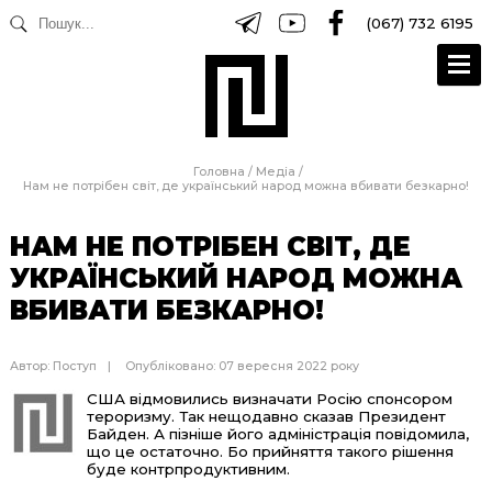
(067) 732 6195
Головна
/
Медіа
/
Нам не потрібен світ, де український народ можна вбивати безкарно!
НАМ НЕ ПОТРІБЕН СВІТ, ДЕ
УКРАЇНСЬКИЙ НАРОД МОЖНА
ВБИВАТИ БЕЗКАРНО!
Автор:
Поступ
Опубліковано: 07 вересня 2022 року
США відмовились визначати Росію спонсором
тероризму. Так нещодавно сказав Президент
Байден. А пізніше його адміністрація повідомила,
що це остаточно. Бо прийняття такого рішення
буде контрпродуктивним.