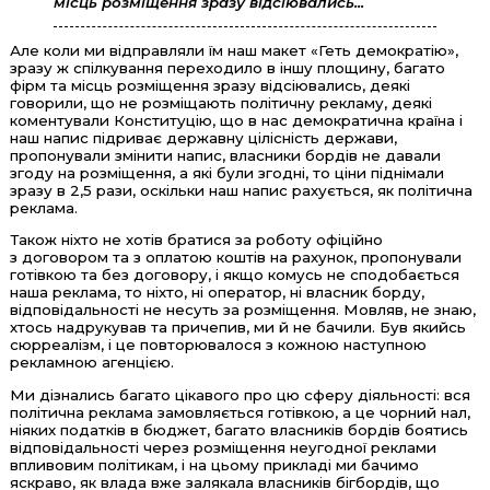
місць розміщення зразу відсіювались...
Але коли ми відправляли їм наш макет «Геть демократію»,
зразу ж спілкування переходило в іншу площину, багато
фірм та місць розміщення зразу відсіювались, деякі
говорили, що не розміщають політичну рекламу, деякі
коментували Конституцію, що в нас демократична країна і
наш напис підриває державну цілісність держави,
пропонували змінити напис, власники бордів не давали
згоду на розміщення, а які були згодні, то ціни піднімали
зразу в 2,5 рази, оскільки наш напис рахується, як політична
реклама.
Також ніхто не хотів братися за роботу офіційно
з договором та з оплатою коштів на рахунок, пропонували
готівкою та без договору, і якщо комусь не сподобається
наша реклама, то ніхто, ні оператор, ні власник борду,
відповідальності не несуть за розміщення. Мовляв, не знаю,
хтось надрукував та причепив, ми й не бачили. Був якийсь
сюрреалізм, і це повторювалося з кожною наступною
рекламною агенцією.
Ми дізнались багато цікавого про цю сферу діяльності: вся
політична реклама замовляється готівкою, а це чорний нал,
ніяких податків в бюджет, багато власників бордів боятись
відповідальності через розміщення неугодної реклами
впливовим політикам, і на цьому прикладі ми бачимо
яскраво, як влада вже залякала власників бігбордів, що