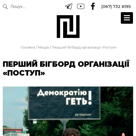
(067) 732 6195
Головна
/
Медіа
/
Перший бігборд організації «Поступ»
ПЕРШИЙ БІГБОРД ОРГАНІЗАЦІЇ
«ПОСТУП»