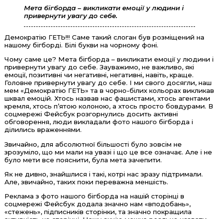
Мета бігборда – викликати емоції у людини і
привернути увагу до себе.
Демократію ГЕТЬ!!! Саме такий слоган був розміщений на
нашому бігборді. Білі букви на чорному фоні.
Чому саме це? Мета бігборда – викликати емоції у людини і
привернути увагу до себе. Зауважимо, не важливо, які
емоції, позитивні чи негативні, негативні, навіть, краще.
Головне привернути увагу до себе. І ми свого досягли, наш
мем «Демократію ГЕТЬ» та в чорно-білих кольорах викликав
шквал емоцій. Хтось назвав нас фашистами, хтось агентами
кремля, хтось п’ятою колоною, а хтось просто бовдурами. В
соцмережі Фейсбук розгорнулись досить активні
обговорення, люди викладали фото нашого бігборда і
ділились враженнями.
Звичайно, для абсолютної більшості було зовсім не
зрозуміло, що ми мали на увазі і що це все означає. Але і не
було мети все пояснити, була мета зачепити.
Як не дивно, знайшлися і такі, котрі нас зразу підтримали.
Але, звичайно, таких поки переважна меншість.
Реклама з фото нашого бігборда на нашій сторінці в
соцмережі Фейсбук додала значно нам «вподобань»,
«стежень», підписників сторінки, та значно покращила