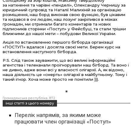
Солодкому за збір коштів, Максиму Твердохлібу
за натхнення та чарівні «пенделі», Олександру Чернишу за
юридичний супровід та Наталії Малихіній за організацію
розміщення, наш борд виконав свою функцію, був цікавим
та кидався в очі людям, наш лозунг закріпився в мізках
громадян, ми отримали багато коментарів та нових
підписників сторінки «Поступ» у Фейсбуці, та стали трішки
ближчими до нашої мети – побудови Великої України.
Акція по встановленню першого бігборда організації
«ПОСТУП» вдалася і досягла своєї мети. Берем курс на
встановлення наступного бігборда.
P.S. Слід також зауважити, що всі великі інформаційні
агентства і телеканали проігнорували наш бігборд. Та воно і
не дивно, адже вони всі у власності олігархії. А, як відомо,
наша діяльність це «смерть» олігархії в майбутньому. Тому і
такий ігнор. Хоча може просто не помітили ))).
Громадянська республіка
872
інші статті з цього номеру
Перелік напрямів, за якими може
працювати член організації «Поступ»