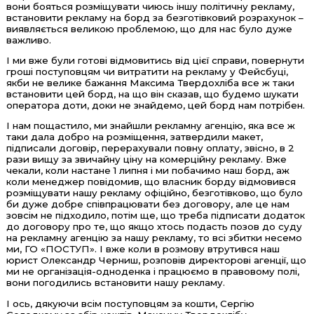
вони бояться розміщувати чиюсь іншу політичну рекламу,
встановити рекламу на борд за безготівковий розрахунок –
виявляється великою проблемою, що для нас було дуже
важливо.
І ми вже були готові відмовитись від цієї справи, повернути
гроші поступовцям чи витратити на рекламу у Фейсбуці,
якби не велике бажання Максима Твердохліба все ж таки
встановити цей борд, на що він сказав, що будемо шукати
оператора доти, доки не знайдемо, цей борд нам потрібен.
І нам пощастило, ми знайшли рекламну агенцію, яка все ж
таки дала добро на розміщення, затвердили макет,
підписали договір, перерахували повну оплату, звісно, в 2
рази вищу за звичайну ціну на комерційну рекламу. Вже
чекали, коли настане 1 липня і ми побачимо наш борд, аж
коли менеджер повідомив, що власник борду відмовився
розміщувати нашу рекламу офіційно, безготівково, що було
би дуже добре співпрацювати без договору, але це нам
зовсім не підходило, потім ще, що треба підписати додаток
до договору про те, що якщо хтось подасть позов до суду
на рекламну агенцію за нашу рекламу, то всі збитки несемо
ми, ГО «ПОСТУП». І вже коли в розмову втрутився наш
юрист Олександр Черниш, розповів директорові агенції, що
ми не організація-одноденка і працюємо в правовому полі,
вони погодились встановити нашу рекламу.
І ось, дякуючи всім поступовцям за кошти, Сергію