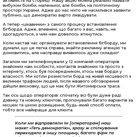
активність на сторінці. Нашу акцію можна реально назвати
вибухом бомби, маленької, але бомби, на політичному
просторі України. Адже до нас ніхто не насмілився заявити
публічно, що демократію варто ліквідувати.
А тепер «цікавинки» з самого процесу встановлення
бігборда. Адже, впевнені, що багато з вас, навіть, не
здогадуються, з чим нам довелось зіткнутись.
Коли настав час організувати встановлення бігборду, ми
думали, що це легка справа, знайти рекламну агенцію та
домовитись, але насправді виявилось дуже складно!
Загалом ми зателефонували у 12 компаній-операторів
знайомих нам особисто, контактів знайомих та просто з
інтернету, хтось був посередником, хтось мав борди у
власності. Ми хотіли розмістити борд на живій місцевості з
великим трафіком людей, після жвавого обговорення
дійшли висновку, що це має бути Житомирська траса.
Так ось щодо операторів: спочатку всі були дуже раді
дзвінку та новому клієнтові, пропонували багато варіантів за
місцем та ціною розміщення, будь-який спосіб оплати,
тобто все найкраще для клієнта.
Коли ми відправляли їм [операторам] наш
макет «Геть демократію», зразу ж спілкування
переходило в іншу площину, багато фірм та