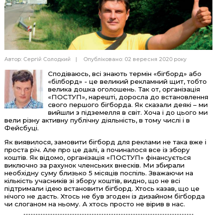
Автор:
Сергій Солодкий
Опубліковано: 02 вересня 2020 року
Сподіваюсь, всі знають термін «бігборд» або
«білборд» - це великий рекламний щит, тобто
велика дошка оголошень. Так от, організація
«ПОСТУП», нарешті, доросла до встановлення
свого першого бігборда. Як сказали деякі – ми
вийшли з підземелля в світ. Хоча і до цього ми
вели різну активну публічну діяльність, в тому числі і в
Фейсбуці.
Як виявилося, замовити бігборд для реклами не така вже і
проста річ. Але про це далі, а починалося все із збору
коштів. Як відомо, організація «ПОСТУП» фінансується
виключно за рахунок членських внесків. Ми збирали
необхідну суму близько 5 місяців поспіль. Зважаючи на
кількість учасників зі збору коштів, видно, що не всі
підтримали ідею встановити бігборд. Хтось казав, що це
нічого не дасть. Хтось не був згоден із дизайном бігборда
чи слоганом на ньому. А хтось просто не вірив в нас.