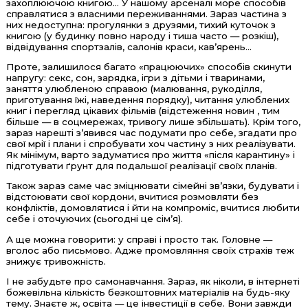
захоплюючою книгою... У нашому арсеналі море способів
справлятися з власними переживаннями. Зараз частина з
них недоступна: прогулянки з друзями, тихий куточок з
книгою (у будинку повно народу і тиша часто — розкіш),
відвідування спортзалів, салонів краси, кав’ярень...
Проте, залишилося багато «працюючих» способів скинути
напругу: секс, сон, зарядка, ігри з дітьми і тваринами,
заняття улюбленою справою (малювання, рукоділля,
приготування їжі, наведення порядку), читання улюблених
книг і перегляд цікавих фільмів (відстеження новин , тим
більше — в соцмережах, тривогу лише збільшать). Крім того,
зараз нарешті з’явився час подумати про себе, згадати про
свої мрії і плани і спробувати хоч частину з них реалізувати.
Як мінімум, варто задуматися про життя «після карантину» і
підготувати ґрунт для подальшої реалізації своїх планів.
Також зараз саме час зміцнювати сімейні зв’язки, будувати і
відстоювати свої кордони, вчитися розмовляти без
конфліктів, домовлятися і йти на компроміс, вчитися любити
себе і оточуючих (сьогодні це сім’я).
А ще можна говорити: у справі і просто так. Головне —
вголос або письмово. Адже промовляння своїх страхів теж
знижує тривожність.
І не забудьте про самонавчання. Зараз, як ніколи, в інтернеті
божевільна кількість безкоштовних матеріалів на будь-яку
тему. Знаєте ж, освіта — це інвестиції в себе. Вони завжди