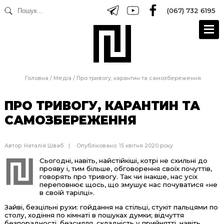
(067) 732 6195
Головна
/
Медіа
/
Про тривогу, карантин та самозбереження
ПРО ТРИВОГУ, КАРАНТИН ТА
САМОЗБЕРЕЖЕННЯ
Автор:
Наталія Шваб
Опубліковано: 15 квітня 2020 року
Сьогодні, навіть, найстійкіші, котрі не схильні до
прояву і, тим більше, обговорення своїх почуттів,
говорять про тривогу. Так чи інакше, нас усіх
переповнює щось, що змушує нас почуватися «не
в своїй тарілці».
Зайві, безцільні рухи: гойдання на стільці, стукіт пальцями по
столу, ходіння по кімнаті в пошуках думки; відчуття
безпорадності, безсилля, складність у прийнятті, навіть,