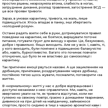
простих рішень; незрозуміла втома, слабкість в ногах,
затруднене дихання, розлад травлення, загострення ВСД —
це все прояви тривоги.
Зараз, в умовах карантину, тривога, на жаль, лише
підвищується. Хтось впадає в паніку, інші зберігають
«холодний розум».
Останні радять взяти себе в руки, дотримуватися правил
поведінки на карантині, не боятися, вирішувати поточні
питання, готувати ґрунт для виходу з кризи. Це, безумовно,
добре і правильно. Якщо виходить. Але не у всіх. І, навіть, ті,
у кого виходить, були помічені з підвищеною балакучістю
або, навіть, буркотливістю. Багато хто починає повчати
оточуючих, що було їм не властиво до самоізоляції і
карантину.
Так пригнічені емоції рвуться назовні. А ще зацикленням на
дрібницях, причіпками, роздратуванням через дрібниці,
постійною тягою щось жувати, посмалити, поговорити «за
життя».
В «нормальному» житті у нас є добре відпрацьовані і
доступні механізми з нею справлятися. Ми, навіть, не
звертаємо уваги на те, як тривога відступає, коли ми
гуляємо на свіжому повітрі, граємо з домашніми тваринами,
дивимося на ігри дітей на майданчику, займаємося
спортом, просто сидимо в тиші з чашкою ароматної кави і