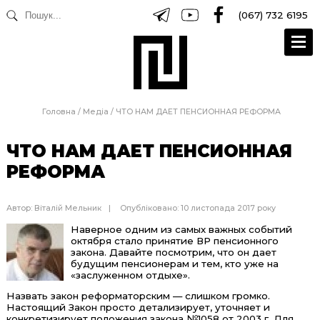
(067) 732 6195
Головна
/
Медіа
/
ЧТО НАМ ДАЕТ ПЕНСИОННАЯ РЕФОРМА
ЧТО НАМ ДАЕТ ПЕНСИОННАЯ
РЕФОРМА
Автор:
Віталій Мельник
Опубліковано: 10 листопада 2017 року
Наверное одним из самых важных событий
октября стало принятие ВР пенсионного
закона. Давайте посмотрим, что он дает
будущим пенсионерам и тем, кто уже на
«заслуженном отдыхе».
Назвать закон реформаторским — слишком громко.
Настоящий Закон просто детализирует, уточняет и
конкретизирует положения закона №1058 от 2003 г. Для