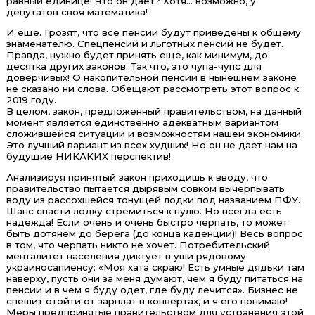
равный единице! Что он дает? Хотя… возможно, у
депутатов своя математика!
И еще. Грозят, что все пенсии будут приведены к общему
знаменателю. Спецпенсий и льготных пенсий не будет.
Правда, нужно будет принять еще, как минимум, до
десятка других законов. Так что, это чупа-чупс для
доверчивых! О накопительной пенсии в нынешнем законе
не сказано ни слова. Обещают рассмотреть этот вопрос к
2019 году.
В целом, закон, предложенный правительством, на данный
момент является единственно адекватным вариантом
сложившейся ситуации и возможностям нашей экономики.
Это лучший вариант из всех худших! Но он не дает нам на
будущие НИКАКИХ перспектив!
Анализируя принятый закон приходишь к вводу, что
правительство пытается дырявым совком вычерпывать
воду из рассохшейся тонущей лодки под названием ПФУ.
Шанс спасти лодку стремиться к нулю. Но всегда есть
надежда! Если очень и очень быстро черпать, то может
быть дотянем до берега (до конца каденции)! Весь вопрос
в том, что черпать никто не хочет. Потребительский
менталитет населения диктует в уши рядовому
украиносапиенсу: «Моя хата скраю! Есть умные дядьки там
наверху, пусть они за меня думают, чем я буду питаться на
пенсии и в чем я буду одет, где буду лечится». Бизнес не
спешит отойти от зарплат в конвертах, и я его понимаю!
Меры предпринятые правительством для устранения этой