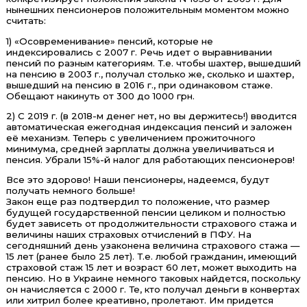
нынешних пенсионеров положительным моментом можно
считать:
1) «Осовременивание» пенсий, которые не
индексировались с 2007 г. Речь идет о выравнивании
пенсий по разным категориям. Т.е. чтобы шахтер, вышедший
на пенсию в 2003 г., получал столько же, сколько и шахтер,
вышедший на пенсию в 2016 г., при одинаковом стаже.
Обещают накинуть от 300 до 1000 грн.
2) С 2019 г. (в 2018-м денег нет, но вы держитесь!) вводится
автоматическая ежегодная индексация пенсий и заложен
её механизм. Теперь с увеличением прожиточного
минимума, средней зарплаты должна увеличиваться и
пенсия. Убрали 15%-й налог для работающих пенсионеров!
Все это здорово! Наши пенсионеры, надеемся, будут
получать немного больше!
Закон еще раз подтвердил то положение, что размер
будущей государственной пенсии целиком и полностью
будет зависеть от продолжительности страхового стажа и
величины наших страховых отчислений в ПФУ. На
сегодняшний день узаконена величина страхового стажа —
15 лет (ранее было 25 лет). Т.е. любой гражданин, имеющий
страховой стаж 15 лет и возраст 60 лет, может выходить на
пенсию. Но в Украине немного таковых найдется, поскольку
он начисляется с 2000 г. Те, кто получал деньги в конвертах
или хитрил более креативно, пролетают. Им придется