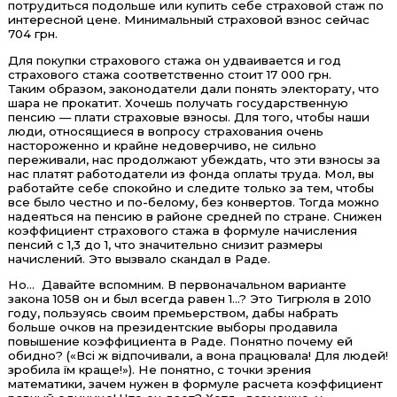
потрудиться подольше или купить себе страховой стаж по
интересной цене. Минимальный страховой взнос сейчас
704 грн.
Для покупки страхового стажа он удваивается и год
страхового стажа соответственно стоит 17 000 грн.
Таким образом, законодатели дали понять электорату, что
шара не прокатит. Хочешь получать государственную
пенсию — плати страховые взносы. Для того, чтобы наши
люди, относящиеся в вопросу страхования очень
настороженно и крайне недоверчиво, не сильно
переживали, нас продолжают убеждать, что эти взносы за
нас платят работодатели из фонда оплаты труда. Мол, вы
работайте себе спокойно и следите только за тем, чтобы
все было честно и по-белому, без конвертов. Тогда можно
надеяться на пенсию в районе средней по стране. Снижен
коэффициент страхового стажа в формуле начисления
пенсий с 1,3 до 1, что значительно снизит размеры
начислений. Это вызвало скандал в Раде.
Но… Давайте вспомним. В первоначальном варианте
закона 1058 он и был всегда равен 1…? Это Тигрюля в 2010
году, пользуясь своим премьерством, дабы набрать
больше очков на президентские выборы продавила
повышение коэффициента в Раде. Понятно почему ей
обидно? («Всі ж відпочивали, а вона працювала! Для людей!
зробила їм краще!»). Не понятно, с точки зрения
математики, зачем нужен в формуле расчета коэффициент