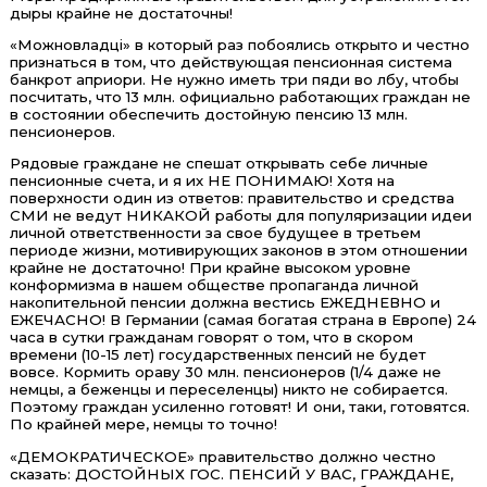
дыры крайне не достаточны!
«Можновладці» в который раз побоялись открыто и честно
признаться в том, что действующая пенсионная система
банкрот априори. Не нужно иметь три пяди во лбу, чтобы
посчитать, что 13 млн. официально работающих граждан не
в состоянии обеспечить достойную пенсию 13 млн.
пенсионеров.
Рядовые граждане не спешат открывать себе личные
пенсионные счета, и я их НЕ ПОНИМАЮ! Хотя на
поверхности один из ответов: правительство и средства
СМИ не ведут НИКАКОЙ работы для популяризации идеи
личной ответственности за свое будущее в третьем
периоде жизни, мотивирующих законов в этом отношении
крайне не достаточно! При крайне высоком уровне
конформизма в нашем обществе пропаганда личной
накопительной пенсии должна вестись ЕЖЕДНЕВНО и
ЕЖЕЧАСНО! В Германии (самая богатая страна в Европе) 24
часа в сутки гражданам говорят о том, что в скором
времени (10-15 лет) государственных пенсий не будет
вовсе. Кормить ораву 30 млн. пенсионеров (1/4 даже не
немцы, а беженцы и переселенцы) никто не собирается.
Поэтому граждан усиленно готовят! И они, таки, готовятся.
По крайней мере, немцы то точно!
«ДЕМОКРАТИЧЕСКОЕ» правительство должно честно
сказать: ДОСТОЙНЫХ ГОС. ПЕНСИЙ У ВАС, ГРАЖДАНЕ,