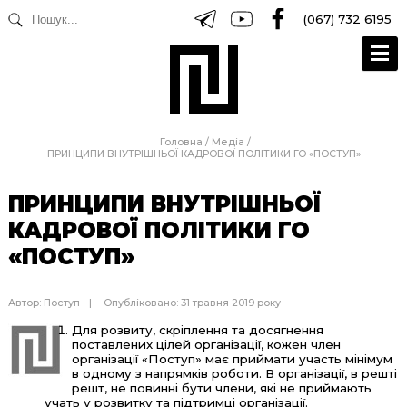
(067) 732 6195
Головна
/
Медіа
/
ПРИНЦИПИ ВНУТРІШНЬОЇ КАДРОВОЇ ПОЛІТИКИ ГО «ПОСТУП»
ПРИНЦИПИ ВНУТРІШНЬОЇ
КАДРОВОЇ ПОЛІТИКИ ГО
«ПОСТУП»
Автор:
Поступ
Опубліковано: 31 травня 2019 року
Для розвиту, скріплення та досягнення
поставлених цілей організації, кожен член
організації «Поступ» має приймати участь мінімум
в одному з напрямків роботи. В організації, в решті
решт, не повинні бути члени, які не приймають
учать у розвитку та підтримці організації.