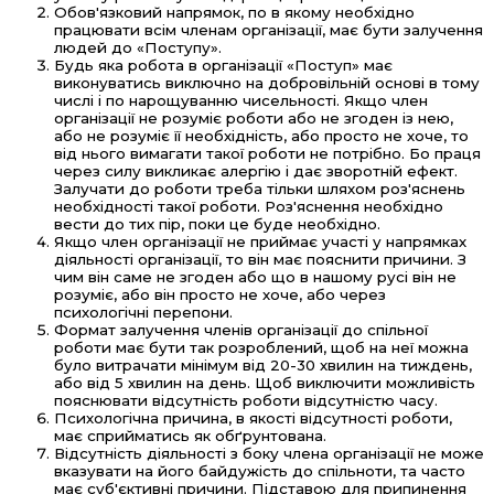
Обов'язковий напрямок, по в якому необхідно
працювати всім членам організації, має бути залучення
людей до «Поступу».
Будь яка робота в організації «Поступ» має
виконуватись виключно на добровільній основі в тому
числі і по нарощуванню чисельності. Якщо член
організації не розуміє роботи або не згоден із нею,
або не розуміє її необхідність, або просто не хоче, то
від нього вимагати такої роботи не потрібно. Бо праця
через силу викликає алергію і дає зворотній ефект.
Залучати до роботи треба тільки шляхом роз'яснень
необхідності такої роботи. Роз'яснення необхідно
вести до тих пір, поки це буде необхідно.
Якщо член організації не приймає участі у напрямках
діяльності організації, то він має пояснити причини. З
чим він саме не згоден або що в нашому русі він не
розуміє, або він просто не хоче, або через
психологічні перепони.
Формат залучення членів організації до спільної
роботи має бути так розроблений, щоб на неї можна
було витрачати мінімум від 20-30 хвилин на тиждень,
або від 5 хвилин на день. Щоб виключити можливість
пояснювати відсутність роботи відсутністю часу.
Психологічна причина, в якості відсутності роботи,
має сприйматись як обґрунтована.
Відсутність діяльності з боку члена організації не може
вказувати на його байдужість до спільноти, та часто
має суб'єктивні причини. Підставою для припинення