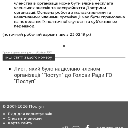
членства в організації може бути злісна несплата
членських внесків та несприйняття Доктрини
організації. Основна робота з малоактивними та
неактивними членами організації має бути спрямована
на подолання їх політичної скутості та суб'єктивних
перешкод.
(поточний робочий варіант, діє з 23.02.19 р.)
Громадянська республіка
801
інші статті з цього номеру
Лист, який було надіслано членом
організації "Поступ" до Голови Ради ГО
"Поступ"
© 2001-2026 Поступ
Вхід для користувачів
Сплатити внески
Карта сайту