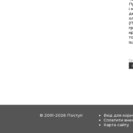
П
і
д
о
(
г
к
т
щ
Гр
© 2001-2026 Поступ
Вхід для кори
Сплатити вне
Карта сайту