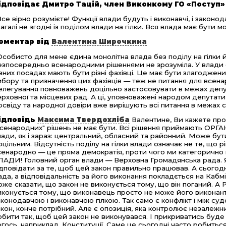
ідповідає
Дмитро Тацій, член Виконкому ГО «Поступ»
Все вірно розумієте! Функції влади будуть і виконавчі, і законод
загалі не згодні із поділом влади на гілки. Вся влада має бути м
оментар від
Валентина Широчкина
Особисто для мене єдина монолітна влада без поділу на гілки й
езпосередньо всенародними рішеннями не зрозуміла. У влади є 
ізних посадах мають бути різні фахівці. Це має бути злагоджен
ибору та призначення цих фахівців — теж не питання для всена
елегування повноважень доцільно застосовувати в межах депу
ерховної та місцевих рад. А ці, уповноважені народом депутати,
освіду та народної довіри вже вирішують всі питання в межах 
ідповідь
Максима Твердохліба
Валентине, Ви кажете про 
всенародних" рішень не має бути. Всі рішення приймають ОРГА
лади, як і зараз: центральний, обласний та районний. Може бут
оцільним. Відсутність поділу на гілки влади означає не те, що
сенародно — це пряма демократія, проти чого ми категорично
ЛАДИ! Головний орган влади — Верховна Громадянська рада. Я
ідповідати за те, щоб цей закон правильно працював. А сьогодн
ада, а відповідальність за його виконання покладється на Каб
оже сказати, що закон не виконується тому, що він поганий. А 
иконується тому, що виконавець просто не може його виконант
аконодавчою і виконавчою гілкою. Так само є конфлікт і між с
акон, конче потрібний. Але є опозиція, яка контролює незалеж
обити так, щоб цей закон не виконувався. І прикриватись буде
огось, наприклад, Конституції. Саме це сьогодні часто робиться