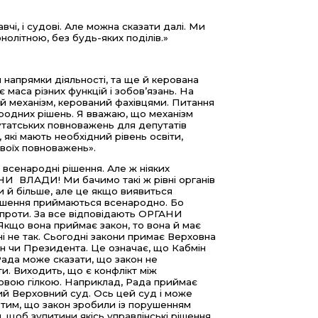
авчі, і судові. Але можна сказати далі. Ми
онолітною, без будь-яких поділів.»
 напрямки діяльності, та ще й керована
маса різних функцій і зобов’язань. На
ий механізм, керований фахівцями. Питання
родних рішень. Я вважаю, що механізм
татських повноважень для депутатів
 які мають необхідний рівень освіти,
своїх повноважень».
всенародні рішення. Але ж ніяких
НИ ВЛАДИ! Ми бачимо такі ж рівні органів
и й більше, але це якщо виявиться
 рішення приймаються всенародно. Бо
 проти. За все відповідають ОРГАНИ
кщо вона приймає закон, то вона й має
і не так. Сьогодні закони примає Верховна
мін чи Президента. Це означає, що Кабмін
Рада може сказати, що закон не
и. Виходить, що є конфлікт між
удовою гілкою. Наприклад, Рада приймає
ний Верховний суд. Ось цей суд і може
 тим, що закон зробили із порушенням
, щоб зупитини якісь управлінські рішення.