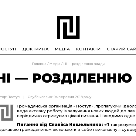
ПОСТУП
ДОКТРИНА
МЕДІА
КОНТАКТИ
СТАРИЙ САЙ
Головна
/
Медіа
/
Ні — розділенню влади
НІ — РОЗДІЛЕННЮ
тор:
Поступ
Опубліковано: 04 вересня 2018 року
Громадянська організація «Поступ», пропагуючи ід
веде активну роботу із залучення нових людей до лав о
періодично отримуємо цікаві питання. Наводимо одне із
Питання від
Славіка Кошельника:
«Я так розумію
ержавою громадянином включають в себе і виконавчу, і судову