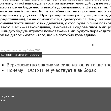
ри чому ніякої відповідальності за призупитення дій суд не нес
 ніхто за це не буде нести ніякої відповідальності. Це зараз та
емократичній системі. Коли потрібна система противаг, щоб пр
лігархічне угрупування. При громадянській республіці вся влад
Представників), які не обираються, а делегуються. Тому і не м
ромалян проти інших. У тих делегатів, у кого буде більше повно
раїною. Весь — і законодавча, і виконавча, і судова гілки. А як
о швидко будуть втрачти повноваження, які будуть переходити 
об не діялось чогось того, що не потрібно громадянам.
омадянська республіка
768
інші статті з цього номеру
Верховенство закону чи сила натовпу та ще тро
Почему ПОСТУП не участвует в выборах
стувачів
ски