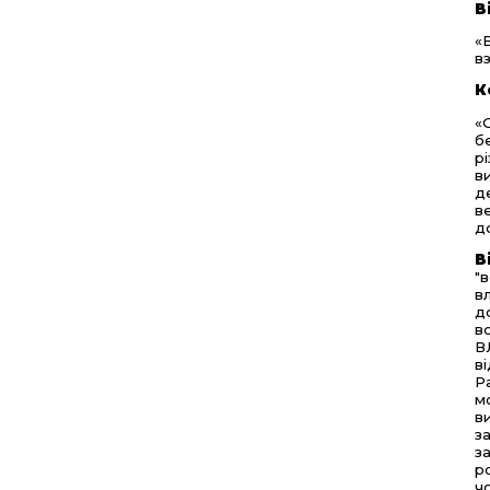
В
«
в
К
«
б
р
в
д
в
д
В
"
в
д
в
В
в
Р
м
в
з
з
р
ч