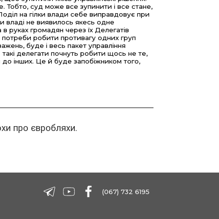
е. Тобто, суд може все зупинити і все стане,
к. Поділ на гілки влади себе виправдовує при
и владі не виявилось якесь одне
а в руках громадян через їх Делегатів
ає потреби робити противагу одних груп
важень, буде і весь пакет управління
що такі делегати почнуть робити щось не те,
до інших. Це й буде запобіжником того,
хи про євробляхи.
(067) 732 6195