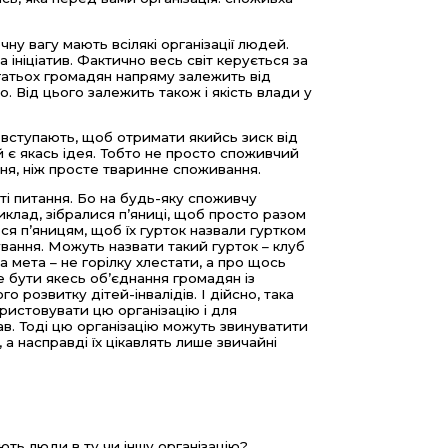
у вагу мають всілякі організації людей.
та ініціатив. Фактично весь світ керується за
гатьох громадян напряму залежить від
о. Від цього залежить також і якість влади у
 вступають, щоб отримати якийсь зиск від
якій є якась ідея. Тобто не просто споживчий
івня, ніж просте тваринне споживання.
ті питання. Бо на будь-яку споживчу
иклад, зібралися п’яниці, щоб просто разом
ться п’яницям, щоб їх гурток назвали гуртком
ування. Можуть назвати такий гурток – клуб
а мета – не горілку хлестати, а про щось
е бути якесь об’єднання громадян із
 розвитку дітей-інвалідів. І дійсно, така
ристовувати цю організацію і для
ав. Тоді цю організацію можуть звинуватити
 а насправді їх цікавлять лише звичайні
ть люди в ту чи іншу організацію?