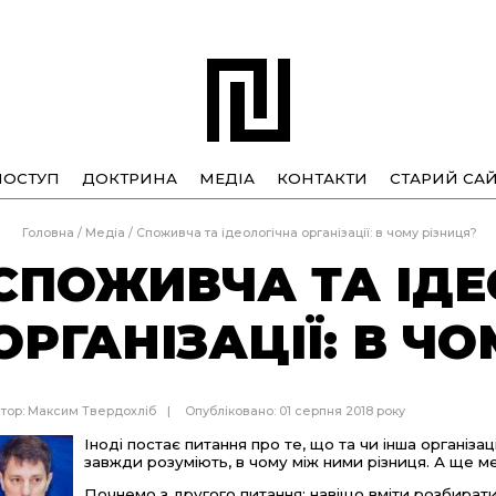
ПОСТУП
ДОКТРИНА
МЕДІА
КОНТАКТИ
СТАРИЙ САЙ
Головна
/
Медіа
/
Споживча та ідеологічна організації: в чому різниця?
СПОЖИВЧА ТА ІДЕ
ОРГАНІЗАЦІЇ: В Ч
тор:
Максим Твердохліб
Опубліковано: 01 серпня 2018 року
Іноді постає питання про те, що та чи інша організа
завжди розуміють, в чому між ними різниця. А ще ме
Почнемо з другого питання: навіщо вміти розбирати