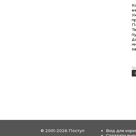
К
е
У
п
П
Т
п
д
н
з
Гр
© 2001-2026 Поступ
Вхід для кори
Сплатити вне