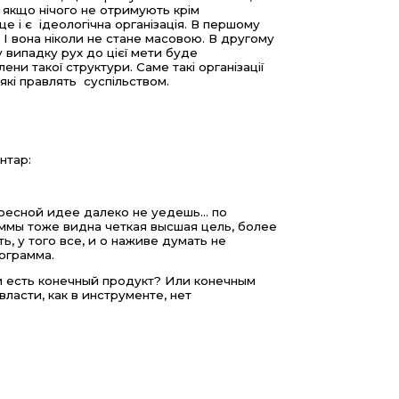
А якщо нічого не отримують крім
е і є ідеологічна організація. В першому
. І вона ніколи не стане масовою. В другому
 випадку рух до цієї мети буде
ни такої структури. Саме такі організації
 які правлять суспільством.
нтар:
ресной идее далеко не уедешь... по
аммы тоже видна четкая высшая цель, более
ь, у того все, и о наживе думать не
ограмма.
 и есть конечный продукт? Или конечным
ласти, как в инструменте, нет