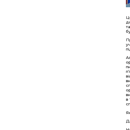
Ц
д
т
бу
П
у
п
А
о
п
п
в
в
с
о
в
в
сп
Я
Д
Н