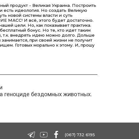
ечный продукт - Великая Украина. Построить
 и есть идеология. Но создать Великую
уть новой системы власти и суть
 МАСС! И всё, этого будет достаточно.
ашей цели. Но, как показывает практика.
 бесплатный бонус. Но те, кто идет таким
ы, т.к. внедрять идею можно долго. Дольше
м занимается, при своей жизни не получит
 ищем. Готовых морально к этому. И, прошу
и
а геноциде бездомных животных.
(067) 732 6195