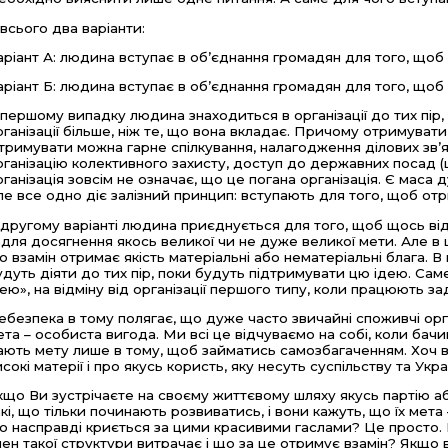
 всього два варіанти:
аріант А: людина вступає в об’єднання громадян для того, що
аріант Б: людина вступає в об’єднання громадян для того, що
 першому випадку людина знаходиться в організації до тих пір, 
рганізації більше, ніж те, що вона вкладає. Причому отримувати 
тримувати можна гарне спілкування, налагодження ділових зв’яз
рганізацію колективного захисту, доступ до державних посад (
рганізація зовсім не означає, що це погана організація. Є маса
ле все одно діє залізний принцип: вступають для того, щоб от
 другому варіанті людина приєднується для того, щоб щось від
адля досягнення якось великої чи не дуже великої мети. Але в
о взамін отримає якість матеріальні або нематеріальні блага. 
удуть діяти до тих пір, поки будуть підтримувати цю ідею. Сам
дею», на відміну від організації першого типу, коли працюють за
ебезпека в тому полягає, що дуже часто звичайні споживчі орга
ета – особиста вигода. Ми всі це відчуваємо на собі, коли бачимо
ають мету лише в тому, щоб займатись самозбагаченням. Хоч в
исокі матерії і про якусь користь, яку несуть суспільству та Украї
кщо Ви зустрічаєте на своєму життєвому шляху якусь партію а
акі, що тільки починають розвиватись, і вони кажуть, що їх мета
о насправді криється за цими красивими гаслами? Це просто. Ві
лен такої структури витрачає і що за це отримує взамін? Якщо 