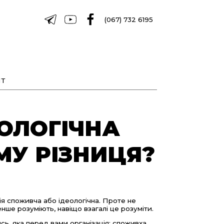
(067) 732 6195
Т
ОЛОГІЧНА
ОМУ РІЗНИЦЯ?
ція споживча або ідеологічна. Проте не
нше розуміють, навіщо взагалі це розуміти.
сь, яка перед вами організація: споживxа