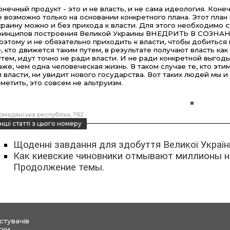
онечный продукт - это и не власть, и не сама идеология. Кон
е возможно только на основании конкретного плана. Этот план
краину можно и без прихода к власти. Для этого необходимо с
ринципов построения Великой Украины ВНЕДРИТЬ В СОЗНАНИЕ
оэтому и не обязательно приходить к власти, чтобы добиться н
е, кто движется таким путем, в результате получают власть как
утем, идут точно не ради власти. И не ради конкретной выгод
аже, чем одна человеческая жизнь. В таком случае те, кто эти
и власти, ни увидит нового государства. Вот таких людей мы и
аметить, это совсем не альтруизм.
омадянська республіка
762
інші статті з цього номеру
Щоденні завдання для здобуття Великої Україн
Как киевские чиновники отмывают миллионы н
Продолжение темы.
стувачів
ски