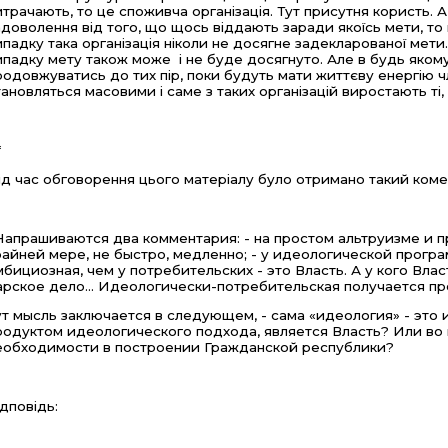
итрачають, то це споживча організація. Тут присутня користь. 
адоволення від того, що щось віддають заради якоїсь мети, то ц
ипадку така організація ніколи не досягне задекларованої мети
ипадку мету також може і не буде досягнуто. Але в будь якому
родовжуватись до тих пір, поки будуть мати життєву енергію чле
тановляться масовими і саме з таких організацій виростають ті,
*
ід час обговорення цього матеріалу було отримано такий коме
Напрашиваются два комментария: - на простом альтруизме и п
райней мере, не быстро, медленно; - у идеологической прогр
мбициозная, чем у потребительских - это Власть. А у кого Власт
арское дело... Идеологически-потребительская получается пр
ут мысль заключается в следующем, - сама «идеология» - это
родуктом идеологического подхода, является Власть? Или во в
еобходимости в построении Гражданской республики?
ідповідь: