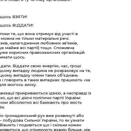
б щось ВЗЯТИ!
б щось ВІДДАТИ!
поки те, що вона отримує від участі в
можна не тільки матеріальні речі.
ків, налагодження любовних зв’язків,
це майже всі партії) тощо. Споживча
 дуже корисних правозахисних організацій.
римати щось.
дати. Віддати свою енергію, час, гроші
 цьому випадку людина не розраховує на те,
В цьому випадку члени таких об’єднань
е і говорять в таких випадках: працюють «за
для якогось зиску.
нізації прикриваються ідеєю, а насправді їх
, що всі діючі політичні партії України
они абсолютно всі базікають про якість
ні.
бо громадянський рух вже розвинуті або
 – побудова Сильної України, то як узнати
зьміть і подивіться що і скільки кожен
виявиться, що отримують взамін більше, ніж