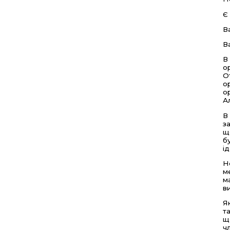
Є
В
В
В
о
О
о
о
А
В
з
щ
б
і
Н
м
м
в
Я
т
щ
ч