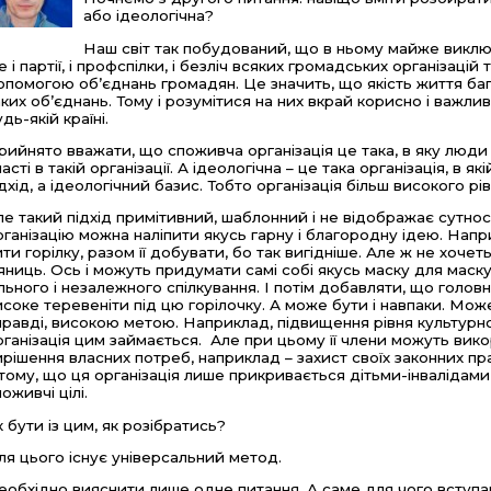
або ідеологічна?
Наш світ так побудований, що в ньому майже виключн
е і партії, і профспілки, і безліч всяких громадських організацій 
опомогою об’єднань громадян. Це значить, що якість життя ба
аких об’єднань. Тому і розумітися на них вкрай корисно і важлив
дь-якій країні.
рийнято вважати, що споживча організація це така, в яку люди
часті в такій організації. А ідеологічна – це така організація, в 
ідхід, а ідеологічний базис. Тобто організація більш високого р
ле такий підхід примітивний, шаблонний і не відображає сутнос
рганізацію можна наліпити якусь гарну і благородну ідею. Напр
ити горілку, разом її добувати, бо так вигідніше. Але ж не хоче
’яниць. Ось і можуть придумати самі собі якусь маску для маск
ільного і незалежного спілкування. І потім добавляти, що головн
исоке теревеніти під цю горілочку. А може бути і навпаки. Мож
правді, високою метою. Наприклад, підвищення рівня культурного
рганізація цим займається. Але при цьому її члени можуть вико
ирішення власних потреб, наприклад – захист своїх законних пр
 тому, що ця організація лише прикривається дітьми-інвалідами,
оживчі цілі.
к бути із цим, як розібратись?
ля цього існує універсальний метод.
еобхідно вияснити лише одне питання. А саме для чого вступаю