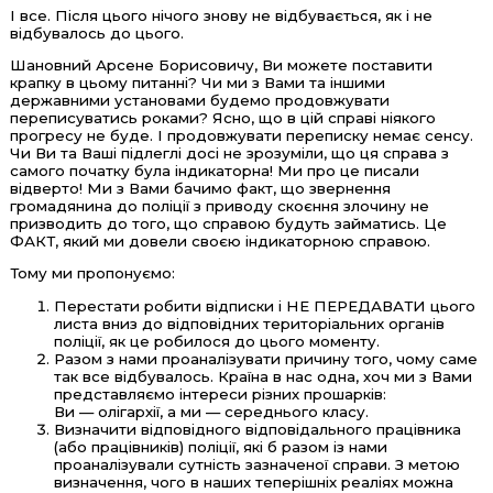
І все. Після цього нічого знову не відбувається, як і не
відбувалось до цього.
Шановний Арсене Борисовичу, Ви можете поставити
крапку в цьому питанні? Чи ми з Вами та іншими
державними установами будемо продовжувати
переписуватись роками? Ясно, що в цій справі ніякого
прогресу не буде. І продовжувати переписку немає сенсу.
Чи Ви та Ваші підлеглі досі не зрозуміли, що ця справа з
самого початку була індикаторна! Ми про це писали
відверто! Ми з Вами бачимо факт, що звернення
громадянина до поліції з приводу скоєння злочину не
призводить до того, що справою будуть займатись. Це
ФАКТ, який ми довели своєю індикаторною справою.
Тому ми пропонуємо:
Перестати робити відписки і НЕ ПЕРЕДАВАТИ цього
листа вниз до відповідних територіальних органів
поліції, як це робилося до цього моменту.
Разом з нами проаналізувати причину того, чому саме
так все відбувалось. Країна в нас одна, хоч ми з Вами
представляємо інтереси різних прошарків:
Ви — олігархії, а ми — середнього класу.
Визначити відповідного відповідального працівника
(або працівників) поліції, які б разом із нами
проаналізували сутність зазначеної справи. З метою
визначення, чого в наших теперішніх реаліях можна