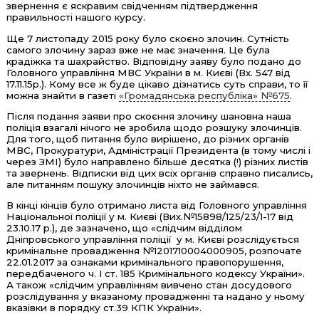
звернення є яскравим свідченням підтвердження
правильності нашого курсу.
Ще 7 листопаду 2015 року було скоєно злочин. Сутність
самого злочину зараз вже не має значення. Це була
крадіжка та шахрайство. Відповідну заяву було подано до
Головного управління МВС України в м. Києві (Вх. 547 від
17.11.15р.). Кому все ж буде цікаво дізнатись суть справи, то її
можна знайти в газеті
«Громадянська республіка» №675
.
Після подання заяви про скоєння злочину шановна наша
поліція взагалі нічого не зробила щодо розшуку злочинців.
Для того, щоб питання було вирішено, до різних органів
МВС, Прокуратури, Адміністрації Президента (в тому числі і
через ЗМІ) було направлено більше десятка (!) різних листів
та звернень. Відписки від цих всіх органів справно писались,
але питанням пошуку злочинців ніхто не займався.
В кінці кінців було отримано листа від Головного управління
Національної поліції у м. Києві (Вих.№15898/125/23/1-17 від
23.10.17 р.), де зазначено, що «слідчим відділом
Дніпровського управління поліції у м. Києві розслідується
кримінальне провадження №1201710004000905, розпочате
22.01.2017 за ознаками кримінального правопорушення,
передбаченого ч. I ст. 185 Кримінального кодексу України».
А також «слідчим управлінням вивчено стан досудового
розслідування у вказаному провадженні та надано у ньому
вказівки в порядку ст.39 КПК України».