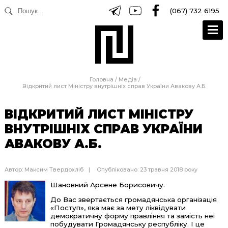
(067) 732 6195
Головна
/
Медіа
/
Відкритий лист Міністру внутрішніх справ України Авакову А.Б.
ВІДКРИТИЙ ЛИСТ МІНІСТРУ
ВНУТРІШНІХ СПРАВ УКРАЇНИ
АВАКОВУ А.Б.
Автор:
Максим Твердохліб
Опубліковано: 23 травня 2018 року
Шановний Арсене Борисовичу.
До Вас звертається громадянська організація
«Поступ», яка має за мету ліквідувати
демократичну форму правління та замість неї
побудувати Громадянську республіку. І це