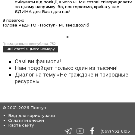
очікувати від поліції, а чого ні. Ми готові співпрацювати
по цьому напрямку, бо, повторюємо, країна у нас
ЄДИНА для Вас і для нас!
З повагою,
Голова Ради ГО «Поступ» М. Твердохліб
Громадянська республіка
752
інші статті з цього номеру
Самі ви фашисти!
Нам подойдет только один из тысячи!
Диалог на тему «Не граждане и природные
ресурсы»
© 2001-2026 Поступ
Вхід для користувачів
Сплатити внески
Карта сайту
(067) 732 6195