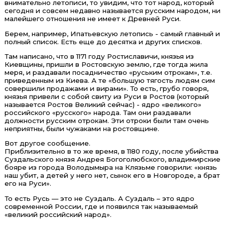
внимательно летописи, то увидим, что тот народ, который
сегодня и совсем недавно называется русским народом, ни
малейшего отношения не имеет к Древней Руси.
Берем, например, Ипатьевскую летопись - самый главный и
полный список. Есть еще до десятка и других списков.
Там написано, что в 1171 году Ростиславичи, князья из
Киевщины, пришли в Ростовскую землю, где тогда жила
меря, и раздавали посадничество «руським отрокам», т.е.
приведенным из Киева. А те «большую тягость людям сим
совершили продажами и вирами». То есть, грубо говоря,
князья привели с собой свиту из Руси в Ростов (который
называется Ростов Великий сейчас) - ядро «великого»
российского «русского» народа. Там они раздавали
должности русским отрокам. Эти отроки были там очень
неприятны, были чужаками на ростовщине.
Вот другое сообщение.
Приблизительно в то же время, в 1180 году, после убийства
Суздальского князя Андрея Богоголюбского, владимирские
бояре из города Володымыра на Клязьме говорили: «князь
наш убит, а детей у него нет, сынок его в Новгороде, а брат
его на Руси».
То есть Русь — это не Суздаль. А Суздаль – это ядро
современной России, где и появился так называемый
«великий российский народ».