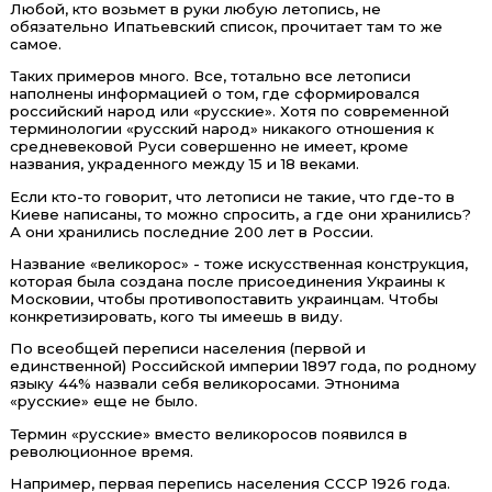
Любой, кто возьмет в руки любую летопись, не
обязательно Ипатьевский список, прочитает там то же
самое.
Таких примеров много. Все, тотально все летописи
наполнены информацией о том, где сформировался
российский народ или «русские». Хотя по современной
терминологии «русский народ» никакого отношения к
средневековой Руси совершенно не имеет, кроме
названия, украденного между 15 и 18 веками.
Если кто-то говорит, что летописи не такие, что где-то в
Киеве написаны, то можно спросить, а где они хранились?
А они хранились последние 200 лет в России.
Название «великорос» - тоже искусственная конструкция,
которая была создана после присоединения Украины к
Московии, чтобы противопоставить украинцам. Чтобы
конкретизировать, кого ты имеешь в виду.
По всеобщей переписи населения (первой и
единственной) Российской империи 1897 года, по родному
языку 44% назвали себя великоросами. Этнонима
«русские» еще не было.
Термин «русские» вместо великоросов появился в
революционное время.
Например, первая перепись населения СССР 1926 года.