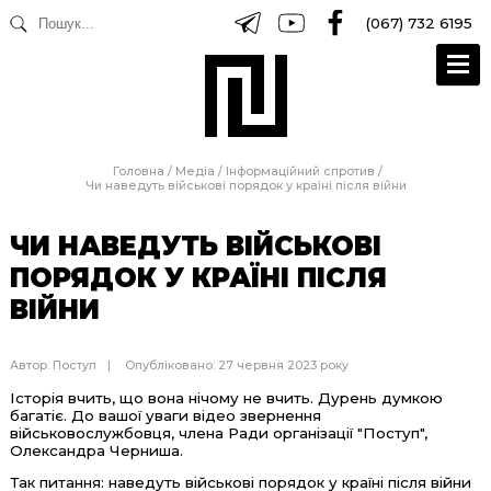
(067) 732 6195
Головна
/
Медіа
/
Інформаційний спротив
/
Чи наведуть військові порядок у країні після війни
ЧИ НАВЕДУТЬ ВІЙСЬКОВІ
ПОРЯДОК У КРАЇНІ ПІСЛЯ
ВІЙНИ
Автор:
Поступ
Опубліковано: 27 червня 2023 року
Історія вчить, що вона нічому не вчить. Дурень думкою
багатіє. До вашої уваги відео звернення
військовослужбовця, члена Ради організації "Поступ",
Олександра Черниша.
Так питання: наведуть військові порядок у країні після війни