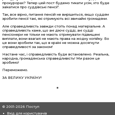
прокурорах? Тепер цей пост будемо тикати усім, хто буде
заїкатися про суддівські пенсії".
Так, все вірно, питання пенсій не вирішиться, якщо суддям
зробити пенсії такі, які отримують всі звичайні громадяни.
Але справедливість завжди стоїть понад матеріальне. А
справедливість каже, що ані діючі судді, ані судді
пенсіонери не тільки не мають отримувати підвищені
виплати, вони взагалі не мають права на жодну копійку. Бо
це вони зробили так, що в країні не можна досягнути
справедливості за законом!
Настане час, і справедливість буде встановлено. Реальна,
народна, громадянська справедливість! Ми разом це
зробимо!
Переможемо.
ЗА ВЕЛИКУ УКРАЇНУ!
© 2001-2026 Поступ
Вхід для користувачів