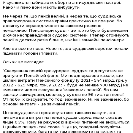
У суспільстві набирають обертів антисуддівські настрої.
Рано чи пізно вони мають вибухнути.
Не через те, що пенсії великі, а через те, що суддівська
правоохоронна система країни практично не працює. Бо
досягнути справедливості за законом реально
неможливо. Пенсіонери судді - це ті, хто були будівниками
діючої несправедливої судової системи. І тепер отримують
пенсії в десятки разів більше, ніж інші звичайні пенсіонери.
Але це все не нове. Нове те, що суддівські верстви почали
піднімати голови і тявкати.
Ось як це виглядає.
"Скасування пенсій прокурорам, суддям та депутатам не
врятують Пенсійний фонд. Ми неодноразово казали, що
шалені витрати Пенсійного фонду (у 2021 - 544 млрд. грн, у
2022 - 629 млрд. грн, у 2023 - буде не менше 700 млрд.) не
зменшити через скасування "мажорних пенсій". Бо нам
завжди закидували, мовляв, у суддів по 96 тис. грн пенсії.
От як би їх скасувати, то тоді заживемо. Ні, не заживемо, бо
основні витрати - це звичайні пенсії".
Ці просуддівські і продепутатські тявкали кажуть, що
питома вага витрат на пенсії суддів серед інших складає
лише 0,7%. Тому за рахунок їх відміни питання не вирішиться.
І цинічно пишуть такі слова: "Ну що, товариші-популісти-
розкуркульники, багато ви там зекономите на суддях та