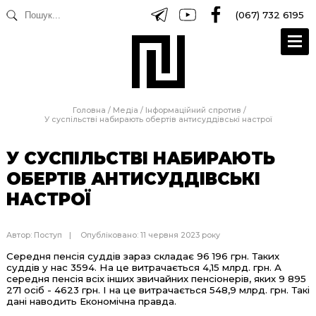
(067) 732 6195
Головна
/
Медіа
/
Інформаційний спротив
/
У суспільстві набирають обертів антисуддівські настрої
У СУСПІЛЬСТВІ НАБИРАЮТЬ
ОБЕРТІВ АНТИСУДДІВСЬКІ
НАСТРОЇ
Автор:
Поступ
Опубліковано: 11 червня 2023 року
Середня пенсія суддів зараз складає 96 196 грн. Таких
суддів у нас 3594. На це витрачається 4,15 млрд. грн. А
середня пенсія всіх інших звичайних пенсіонерів, яких 9 895
271 осіб - 4623 грн. І на це витрачається 548,9 млрд. грн. Такі
дані наводить Економічна правда.