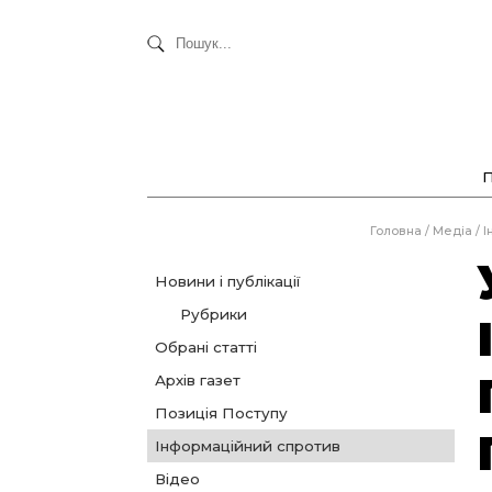
Головна
/
Медіа
/
І
Новини і публікації
Рубрики
Обрані статті
Архів газет
Позиція Поступу
Інформаційний спротив
Відео