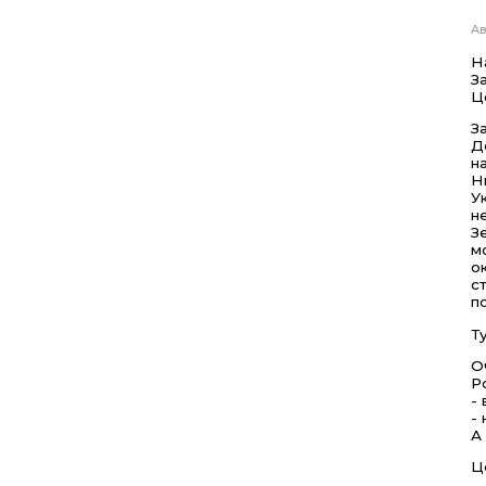
Ав
Н
За
Ц
З
Д
н
Н
У
н
З
м
о
с
п
Т
О
Р
-
-
А
Ц