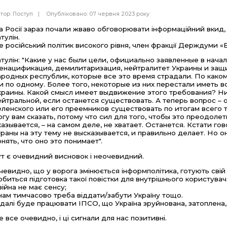
тор:
Поступ
Опубліковано: 07 червня 2023 року
а Росії зараз почали жваво обговорювати інформаційний вкид,
тулін.
е російський політик високого рівня, член фракції Держдуми «Е
атулін: "Какие у нас были цели, официально заявленные в на
енацификация, демилитаризация, нейтралитет Украины и защ
ародных республик, которые все это время страдали. По каком
и по одному. Более того, некоторые из них перестали иметь 
краины. Какой смысл имеет выдвижение этого требования? Ни
ейтральной, если останется существовать. А теперь вопрос –
еленского или его преемников существовать по итогам всего т
огу вам сказать, потому что сил для того, чтобы это преодоле
казывается, – на самом деле, не хватает. Останется. Кстати го
траны на эту тему не высказывается, и правильно делает. Но он
онять, что оно это понимает".
ут є очевидний висновок і неочевидний.
чевидно, що у ворога змінюється інформполітика, готують свій 
обиться підготовка такої повістки для внутрішнього користувач
 війна не має сенсу;
 нам тимчасово треба віддати/забути Україну тощо.
 далі буде працювати ІПСО, що Україна зруйнована, затоплена
е все очевидно, і ці сигнали для нас позитивні.