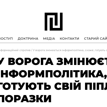
ПОСТУП
ДОКТРИНА
МЕДІА
КОНТАКТИ
СТАРИЙ САЙ
нформаційний спротив
/
У ворога змінюється інформполітика, схоже, готують 
У ВОРОГА ЗМІНЮЄ
ІНФОРМПОЛІТИКА,
ГОТУЮТЬ СВІЙ ПІП
ПОРАЗКИ