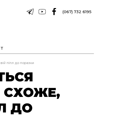
(067) 732 6195
Т
свій піпл до поразки
ТЬСЯ
 СХОЖЕ,
Л ДО