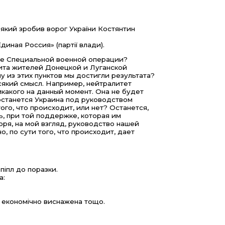
 який зробив ворог України Костянтин
диная Россия» (партії влади).
чале Специальной военной операции?
ита жителей Донецкой и Луганской
у из этих пунктов мы достигли результата?
всякий смысл. Например, нейтралитет
какого на данный момент. Она не будет
 останется Украина под руководством
ого, что происходит, или нет? Останется,
ть, при той поддержке, которая им
воря, на мой взгляд, руководство нашей
о, по сути того, что происходит, дает
піпл до поразки.
а:
, економічно виснажена тощо.