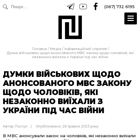
(067) 732 6195
Головна
/
Медіа
/
Інформаційний спротив
/
Думки військових щодо анонсованого МВС закону щодо чоловіків, які
незаконно виїхали з України під час війни
ДУМКИ ВІЙСЬКОВИХ ЩОДО
АНОНСОВАНОГО МВС ЗАКОНУ
ЩОДО ЧОЛОВІКІВ, ЯКІ
НЕЗАКОННО ВИЇХАЛИ З
УКРАЇНИ ПІД ЧАС ВІЙНИ
Автор:
Поступ
Опубліковано: 26 травня 2023 року
В МВС анонсували закон: на чоловіків, які незаконно виїхали