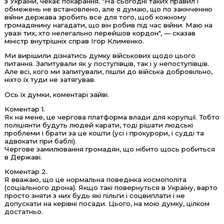
з України, чекає покарання. "На сьогодні таких правил і
обмежень не встановлено, але я думаю, що по закінченню
війни держава зробить все для того, щоб кожному
громадянину нагадати, що він робив під час війни. Маю на
увазі тих, хто нелегально перейшов кордон", — сказав
міністр внутрішніх справ Ігор Клименко.
Ми вирішили дізнатись думку військових щодо цього
питання. Запитували як у поступівців, так і у непоступівців.
Але всі, кого ми запитували, пішли до війська добровільно,
ніхто їх туди не затягував.
Ось їх думки, коментарі зайві.
Коментар 1.
Як на мене, це чергова платформа влади для корупції. Тобто
поліціянти будуть людей карати, тоді рішати людські
проблеми і брати за це кошти (усі і прокурори, і судді та
адвокати при баблі).
Чергове замилювання громадян, що нібито щось робиться
в Державі.
Коментар 2.
Я вважаю, що це нормальна поведінка космополіта
(соціального дрона). Якщо такі повернуться в Україну, варто
просто зняти з них будь які пільги і соцвиплати і не
допускати на керівні посади. Цього, на мою думку, цілком
достатньо.