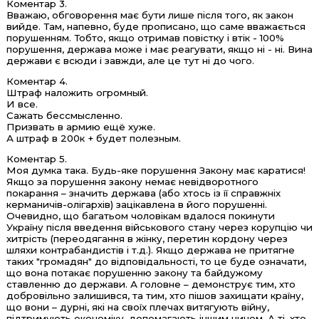
Коментар 3.
Вважаю, обговорення має бути лише після того, як закон
вийде. Там, напевно, буде прописано, що саме вважається
порушенням. Тобто, якщо отримав повістку і втік - 100%
порушення, держава може і має реагувати, якщо ні - ні. Вина
держави є всюди і завжди, але це тут ні до чого.
Коментар 4.
Штраф наложить огромный.
И все.
Сажать бессмысленно.
Призвать в армию ещё хуже.
А штраф в 200к + будет полезным.
Коментар 5.
Моя думка така. Будь-яке порушення Закону має каратися!
Якщо за порушення закону немає невідворотного
покарання – значить держава (або хтось із її справжніх
керманичів-олігархів) зацікавлена в його порушенні.
Очевидно, що багатьом чоловікам вдалося покинути
Україну після введення військового стану через корупцію чи
хитрість (переодягання в жінку, перетин кордону через
шляхи контрабандистів і т.д.). Якщо держава не притягне
таких "громадян" до відповідальності, то це буде означати,
що вона потакає порушенню закону та байдужому
ставленню до держави. А головне – демонструє тим, хто
добровільно залишився, та тим, хто пішов захищати країну,
що вони – дурні, які на своїх плечах витягують війну,
підтримують економіку, допомагають іншим чином. А ті, хто