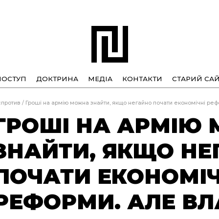
ПОСТУП
ДОКТРИНА
МЕДІА
КОНТАКТИ
СТАРИЙ САЙ
спротив
/
Гроші на армію можна знайти, якщо негайно почати економічні рефо
ГРОШІ НА АРМІЮ
ЗНАЙТИ, ЯКЩО НЕ
ПОЧАТИ ЕКОНОМІЧ
РЕФОРМИ. АЛЕ ВЛ