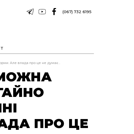
(067) 732 6195
Т
рми. Але влада про це не думає...
 МОЖНА
ГАЙНО
НІ
АДА ПРО ЦЕ