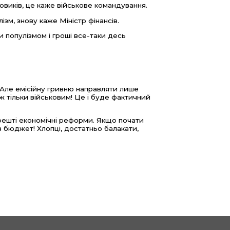
овиків, це каже військове командування.
ізм, знову каже Міністр фінансів.
и популізмом і гроші все-таки десь
 Але емісійну гривню направляти лише
еж тільки військовим! Це і буде фактичний
арешті економічні реформи. Якщо почати
 в бюджет! Хлопці, достатньо балакати,