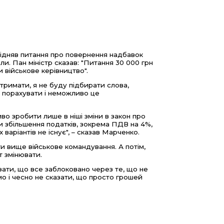
підняв питання про повернення надбавок
и. Пан міністр сказав: "Питання 30 000 грн
и військове керівництво".
стримати, я не буду підбирати слова,
 порахувати і неможливо це
во зробити лише в ніші зміни в закон про
ти збільшення податків, зокрема ПДВ на 4%,
 варіантів не існує", – сказав Марченко.
ти вище військове командування. А потім,
т змінювати.
зати, що все заблоковано через те, що не
мо і чесно не сказати, що просто грошей