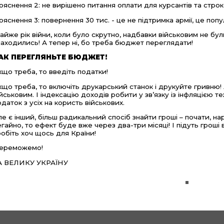
ояснення 2: не вирішено питання оплати для курсантів та строк
ояснення 3: повернення 30 тис. - це не підтримка армії, це попул
айже рік війни, коли було скрутно, надбавки військовим не бул
находились! А тепер ні, бо треба бюджет переглядати!
АК ПЕРЕГЛЯНЬТЕ БЮДЖЕТ!
кщо треба, то введіть податки!
кщо треба, то включіть друкарський станок і друкуйте гривню!
ійськовим. І індексацію доходів робити у зв’язку із інфляцією т
одаток з усіх на користь військових.
ле є інший, більш радикальний спосіб знайти гроші – почати, н
егайно, то ефект буде вже через два-три місяці! І підуть гроші
робіть хоч щось для Країни!
ереможемо!
А ВЕЛИКУ УКРАЇНУ