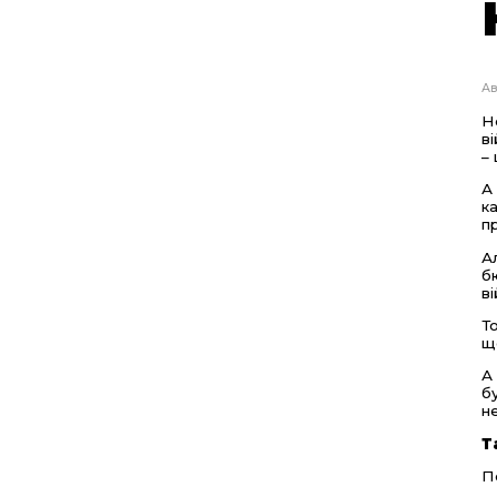
Ав
Н
в
–
А
к
п
А
б
в
Т
щ
А
б
н
Т
П