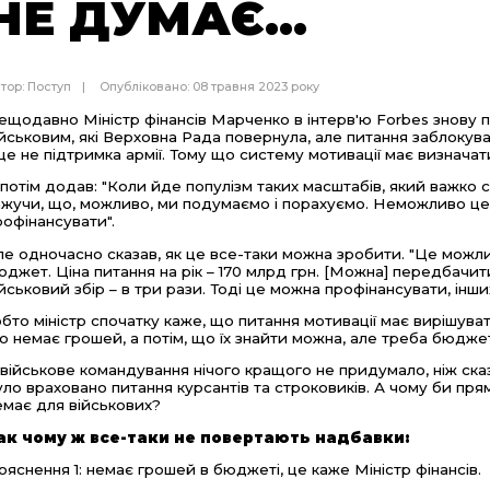
НЕ ДУМАЄ...
тор:
Поступ
Опубліковано: 08 травня 2023 року
ещодавно Міністр фінансів Марченко в інтерв'ю Forbes знову 
ійськовим, які Верховна Рада повернула, але питання заблокувал
 це не підтримка армії. Тому що систему мотивації має визначат
 потім додав: "Коли йде популізм таких масштабів, який важко 
ажучи, що, можливо, ми подумаємо і порахуємо. Неможливо це
рофінансувати".
ле одночасно сказав, як це все-таки можна зробити. "Це можли
юджет. Ціна питання на рік – 170 млрд грн. [Можна] передбачи
ійськовий збір – в три рази. Тоді це можна профінансувати, інших
обто міністр спочатку каже, що питання мотивації має вирішува
о немає грошей, а потім, що їх знайти можна, але треба бюдже
 військове командування нічого кращого не придумало, ніж ска
уло враховано питання курсантів та строковиків. А чому би пря
емає для військових?
ак чому ж все-таки не повертають надбавки:
ояснення 1: немає грошей в бюджеті, це каже Міністр фінансів.